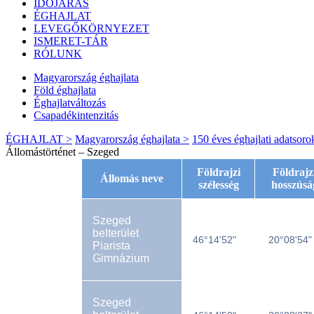
IDŐJÁRÁS
ÉGHAJLAT
LEVEGŐKÖRNYEZET
ISMERET-TÁR
RÓLUNK
Magyarország éghajlata
Föld éghajlata
Éghajlatváltozás
Csapadékintenzitás
ÉGHAJLAT >
Magyarország éghajlata >
150 éves éghajlati adatsoro
Állomástörténet – Szeged
Földrajzi
Földrajz
Állomás neve
szélesség
hosszúsá
Szeged
belterület
46°14'52"
20°08'54"
Piarista
Gimnázium
Szeged