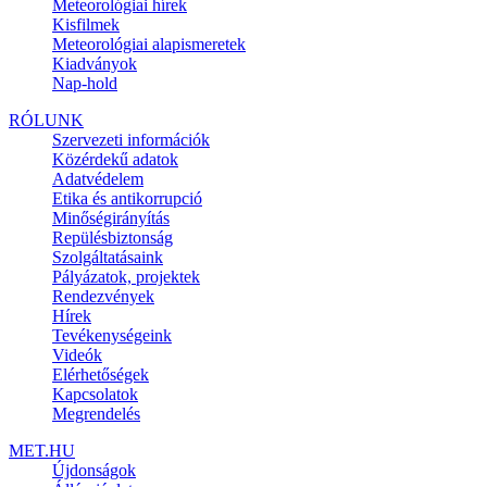
Meteorológiai hírek
Kisfilmek
Meteorológiai alapismeretek
Kiadványok
Nap-hold
RÓLUNK
Szervezeti információk
Közérdekű adatok
Adatvédelem
Etika és antikorrupció
Minőségirányítás
Repülésbiztonság
Szolgáltatásaink
Pályázatok, projektek
Rendezvények
Hírek
Tevékenységeink
Videók
Elérhetőségek
Kapcsolatok
Megrendelés
MET.HU
Újdonságok