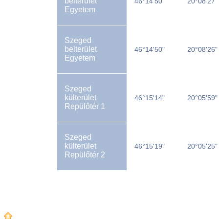
belterület
46°14'50"
20°08'27"
Egyetem
Szeged
belterület
46°14'50"
20°08'26"
Egyetem
Szeged
külterület
46°15'14"
20°05'59"
Repülőtér 1
Szeged
külterület
46°15'19"
20°05'25"
Repülőtér 2