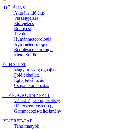
IDŐJÁRÁS
Aktuális
időjárás
Veszélyjelzés
Előrejelzés
Budapest
Tavaink
Humánmeteorológia
Agrometeorológia
Repülésmeteorológia
MeteoStúdió
ÉGHAJLAT
Magyarország éghajlata
Föld éghajlata
Éghajlatváltozás
Csapadékintenzitás
LEVEGŐKÖRNYEZET
Városi légszennyezettség
Háttérszennyezettség
Gammadózis-teljesítmény
ISMERET-TÁR
Tanulmányok