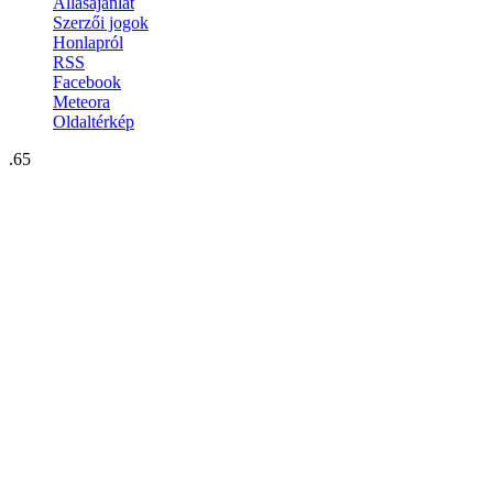
Állásajánlat
Szerzői jogok
Honlapról
RSS
Facebook
Meteora
Oldaltérkép
.65