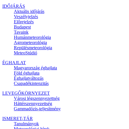
IDŐJÁRÁS
Aktuális
időjárás
Veszélyjelzés
Előrejelzés
Budapest
Tavaink
Humánmeteorológia
Agrometeorológia
Repülésmeteorológia
MeteoStúdió
ÉGHAJLAT
Magyarország éghajlata
Föld éghajlata
Éghajlatváltozás
Csapadékintenzitás
LEVEGŐKÖRNYEZET
Városi légszennyezettség
Háttérszennyezettség
Gammadózis-teljesítmény
ISMERET-TÁR
Tanulmányok
Meteorológiai hírek