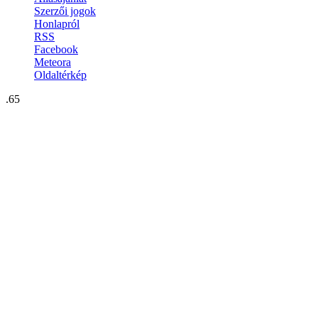
Szerzői jogok
Honlapról
RSS
Facebook
Meteora
Oldaltérkép
.65