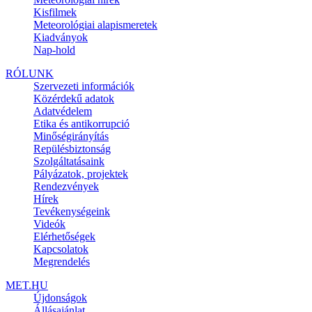
Kisfilmek
Meteorológiai alapismeretek
Kiadványok
Nap-hold
RÓLUNK
Szervezeti információk
Közérdekű adatok
Adatvédelem
Etika és antikorrupció
Minőségirányítás
Repülésbiztonság
Szolgáltatásaink
Pályázatok, projektek
Rendezvények
Hírek
Tevékenységeink
Videók
Elérhetőségek
Kapcsolatok
Megrendelés
MET.HU
Újdonságok
Állásajánlat