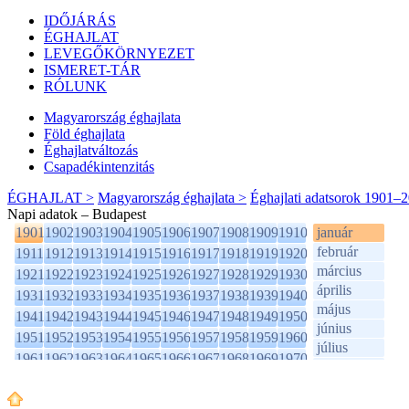
IDŐJÁRÁS
ÉGHAJLAT
LEVEGŐKÖRNYEZET
ISMERET-TÁR
RÓLUNK
Magyarország éghajlata
Föld éghajlata
Éghajlatváltozás
Csapadékintenzitás
ÉGHAJLAT >
Magyarország éghajlata >
Éghajlati adatsorok 1901–
Napi adatok – Budapest