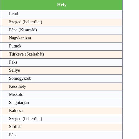
Hely
Lenti
Szeged (belterület)
Pápa (Kisacsád)
Nagykanizsa
Putnok
Túrkeve (Szeleshát)
Paks
Sellye
Somogyszob
Keszthely
Miskolc
Salgótarján
Kalocsa
Szeged (belterület)
Siófok
Pápa