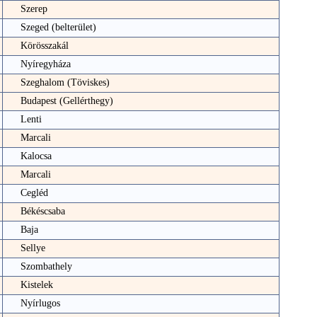
Szerep
Szeged (belterület)
Körösszakál
Nyíregyháza
Szeghalom (Töviskes)
Budapest (Gellérthegy)
Lenti
Marcali
Kalocsa
Marcali
Cegléd
Békéscsaba
Baja
Sellye
Szombathely
Kistelek
Nyírlugos