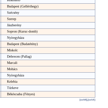
Kékestető
Budapest (Gellérthegy)
Szécsény
Szerep
Jászberény
Sopron (Kuruc-domb)
Nyíregyháza
Budapest (Budatétény)
Miskolc
Debrecen (Pallag)
Marcali
Mohács
Nyíregyháza
Kelebia
Túrkeve
Békéscsaba (Fényes)
[oxhN],[oxhX]