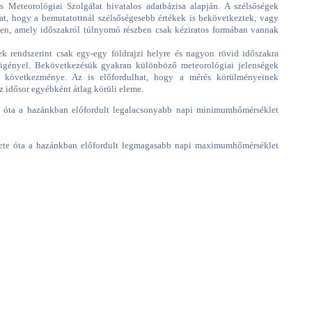
 Meteorológiai Szolgálat hivatalos adatbázisa alapján. A szélsőségek
hat, hogy a bemutatottnál szélsőségesebb értékek is bekövetkeztek, vagy
ében, amely időszakról túlnyomó részben csak kéziratos formában vannak
ek rendszerint csak egy-egy földrajzi helyre és nagyon rövid időszakra
t igényel. Bekövetkezésük gyakran különböző meteorológiai jelenségek
k következménye. Az is előfordulhat, hogy a mérés körülményeinek
z idősor egyébként átlag körüli eleme.
 óta a hazánkban előfordult legalacsonyabb napi minimumhőmérséklet
ete óta a hazánkban előfordult legmagasabb napi maximumhőmérséklet