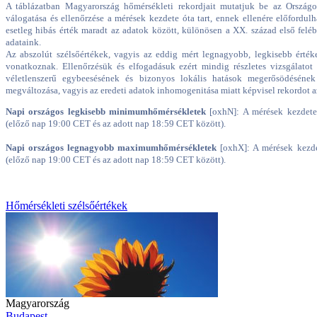
A táblázatban Magyarország hőmérsékleti rekordjait mutatjuk be az Országos
válogatása és ellenőrzése a mérések kezdete óta tart, ennek ellenére előfordul
esetleg hibás érték maradt az adatok között, különösen a XX. század első fel
adataink.
Az abszolút szélsőértékek, vagyis az eddig mért legnagyobb, legkisebb érték
vonatkoznak. Ellenőrzésük és elfogadásuk ezért mindig részletes vizsgálato
véletlenszerű egybeesésének és bizonyos lokális hatások megerősödéséne
megváltozása, vagyis az eredeti adatok inhomogenitása miatt képvisel rekordot a
Napi országos legkisebb minimumhőmérsékletek
[oxhN]: A mérések kezdete
(előző nap 19:00 CET és az adott nap 18:59 CET között).
Napi országos legnagyobb maximumhőmérsékletek
[oxhX]: A mérések kezd
(előző nap 19:00 CET és az adott nap 18:59 CET között).
Hőmérsékleti szélsőértékek
Magyarország
Budapest