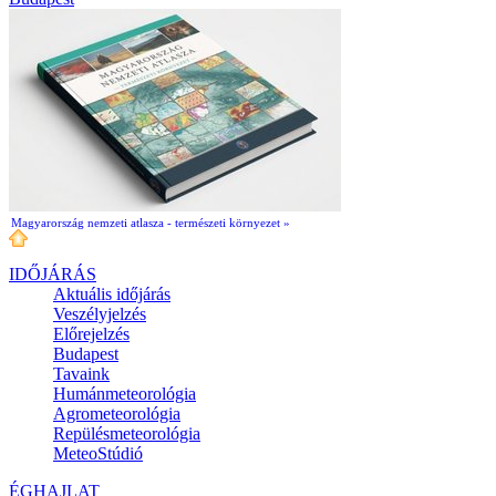
Magyarország nemzeti atlasza - természeti környezet »
IDŐJÁRÁS
Aktuális
időjárás
Veszélyjelzés
Előrejelzés
Budapest
Tavaink
Humánmeteorológia
Agrometeorológia
Repülésmeteorológia
MeteoStúdió
ÉGHAJLAT