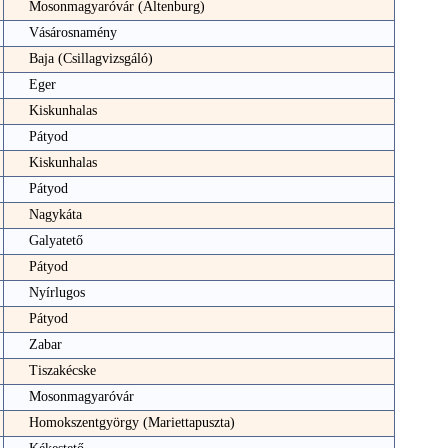
Mosonmagyaróvár (Altenburg)
Vásárosnamény
Baja (Csillagvizsgáló)
Eger
Kiskunhalas
Pátyod
Kiskunhalas
Pátyod
Nagykáta
Galyatető
Pátyod
Nyírlugos
Pátyod
Zabar
Tiszakécske
Mosonmagyaróvár
Homokszentgyörgy (Mariettapuszta)