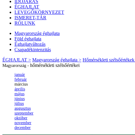
IDŐJÁRÁS
ÉGHAJLAT
LEVEGŐKÖRNYEZET
ISMERET-TÁR
RÓLUNK
Magyarország éghajlata
Föld éghajlata
Éghajlatváltozás
Csapadékintenzitás
ÉGHAJLAT >
Magyarország éghajlata >
Hőmérsékleti szélsőértékek
hőmérsékleti szélsőértékei
Magyarország -
január
február
március
április
május
június
július
augusztus
szeptember
október
november
december