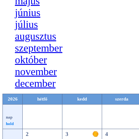
május
június
július
augusztus
szeptember
október
november
december
2026
hétfő
kedd
szerda
nap
hold
2
3
4