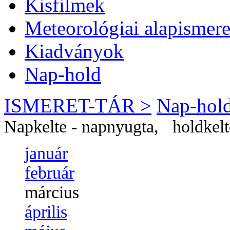
Kisfilmek
Meteorológiai alapismere
Kiadványok
Nap-hold
ISMERET-TÁR >
Nap-hol
Napkelte - napnyugta, holdkelt
január
február
március
április