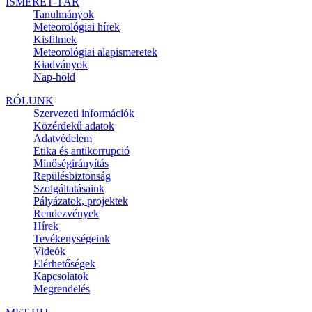
ISMERET-TÁR
Tanulmányok
Meteorológiai hírek
Kisfilmek
Meteorológiai alapismeretek
Kiadványok
Nap-hold
RÓLUNK
Szervezeti információk
Közérdekű adatok
Adatvédelem
Etika és antikorrupció
Minőségirányítás
Repülésbiztonság
Szolgáltatásaink
Pályázatok, projektek
Rendezvények
Hírek
Tevékenységeink
Videók
Elérhetőségek
Kapcsolatok
Megrendelés