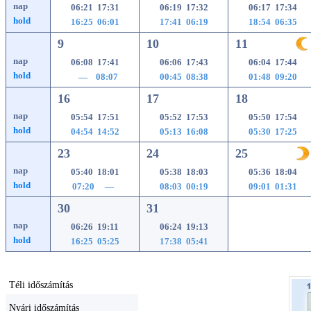
nap
06:21 17:31
06:19 17:32
06:17 17:34
hold
16:25 06:01
17:41 06:19
18:54 06:35
9
10
11
nap
06:08 17:41
06:06 17:43
06:04 17:44
hold
— 08:07
00:45 08:38
01:48 09:20
16
17
18
nap
05:54 17:51
05:52 17:53
05:50 17:54
hold
04:54 14:52
05:13 16:08
05:30 17:25
23
24
25
nap
05:40 18:01
05:38 18:03
05:36 18:04
hold
07:20 —
08:03 00:19
09:01 01:31
30
31
nap
06:26 19:11
06:24 19:13
hold
16:25 05:25
17:38 05:41
Téli időszámítás
Nyári időszámítás