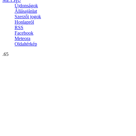
MET.HU
Újdonságok
Állásajánlat
Szerzői jogok
Honlapról
RSS
Facebook
Meteora
Oldaltérkép
.65