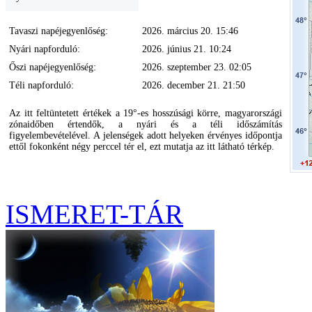
Tavaszi napéjegyenlőség:
2026. március 20. 15:46
Nyári napforduló:
2026. június 21. 10:24
Őszi napéjegyenlőség:
2026. szeptember 23. 02:05
Téli napforduló:
2026. december 21. 21:50
Az itt feltüntetett értékek a 19°-es hosszúsági körre, magyarországi
zónaidőben értendők, a nyári és a téli időszámítás
figyelembevételével. A jelenségek adott helyeken érvényes időpontja
ettől fokonként négy perccel tér el, ezt mutatja az itt látható térkép.
ISMERET-TÁR