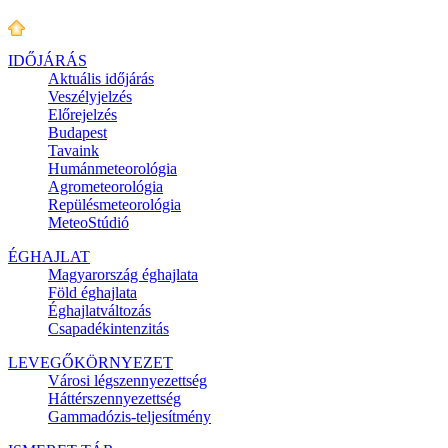
IDŐJÁRÁS
Aktuális
időjárás
Veszélyjelzés
Előrejelzés
Budapest
Tavaink
Humánmeteorológia
Agrometeorológia
Repülésmeteorológia
MeteoStúdió
ÉGHAJLAT
Magyarország éghajlata
Föld éghajlata
Éghajlatváltozás
Csapadékintenzitás
LEVEGŐKÖRNYEZET
Városi légszennyezettség
Háttérszennyezettség
Gammadózis-teljesítmény