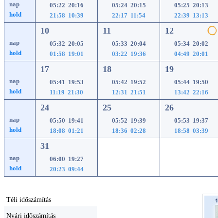
nap
05:22 20:16
05:24 20:15
05:25 20:13
hold
21:58 10:39
22:17 11:54
22:39 13:13
10
11
12
nap
05:32 20:05
05:33 20:04
05:34 20:02
hold
01:58 19:01
03:22 19:36
04:49 20:01
17
18
19
nap
05:41 19:53
05:42 19:52
05:44 19:50
hold
11:19 21:30
12:31 21:51
13:42 22:16
24
25
26
nap
05:50 19:41
05:52 19:39
05:53 19:37
hold
18:08 01:21
18:36 02:28
18:58 03:39
31
nap
06:00 19:27
hold
20:23 09:44
Téli időszámítás
Nyári időszámítás