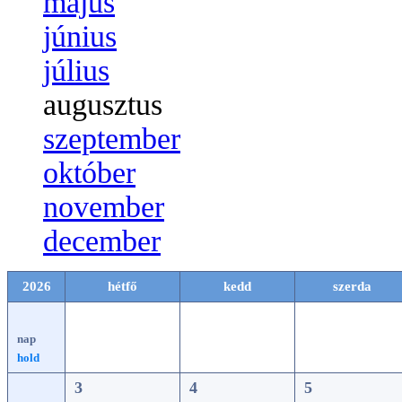
május
június
július
augusztus
szeptember
október
november
december
2026
hétfő
kedd
szerda
nap
hold
3
4
5