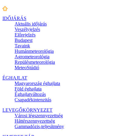
IDŐJÁRÁS
Aktuális
időjárás
Veszélyjelzés
Előrejelzés
Budapest
Tavaink
Humánmeteorológia
Agrometeorológia
Repülésmeteorológia
MeteoStúdió
ÉGHAJLAT
Magyarország éghajlata
Föld éghajlata
Éghajlatváltozás
Csapadékintenzitás
LEVEGŐKÖRNYEZET
Városi légszennyezettség
Háttérszennyezettség
Gammadózis-teljesítmény