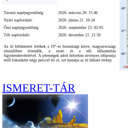
Tavaszi napéjegyenlőség:
2026. március 20. 15:46
Nyári napforduló:
2026. június 21. 10:24
Őszi napéjegyenlőség:
2026. szeptember 23. 02:05
Téli napforduló:
2026. december 21. 21:50
Az itt feltüntetett értékek a 19°-es hosszúsági körre, magyarországi
zónaidőben értendők, a nyári és a téli időszámítás
figyelembevételével. A jelenségek adott helyeken érvényes időpontja
ettől fokonként négy perccel tér el, ezt mutatja az itt látható térkép.
ISMERET-TÁR