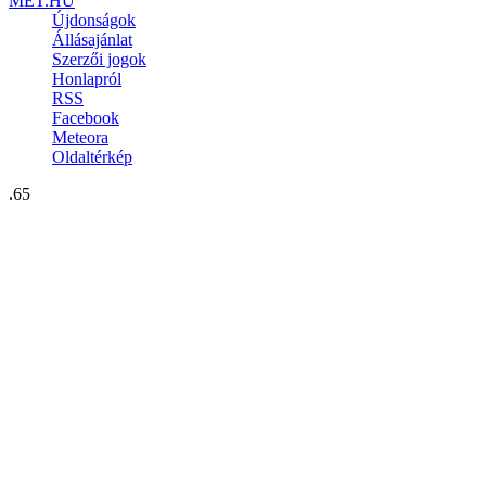
MET.HU
Újdonságok
Állásajánlat
Szerzői jogok
Honlapról
RSS
Facebook
Meteora
Oldaltérkép
.65