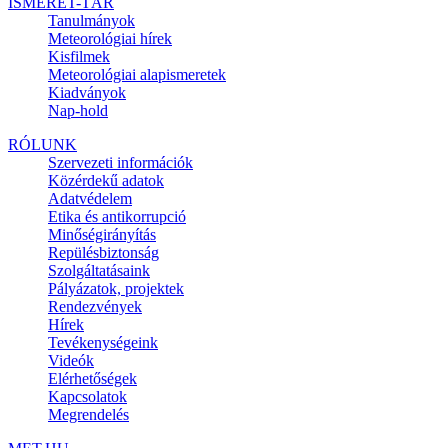
ISMERET-TÁR
Tanulmányok
Meteorológiai hírek
Kisfilmek
Meteorológiai alapismeretek
Kiadványok
Nap-hold
RÓLUNK
Szervezeti információk
Közérdekű adatok
Adatvédelem
Etika és antikorrupció
Minőségirányítás
Repülésbiztonság
Szolgáltatásaink
Pályázatok, projektek
Rendezvények
Hírek
Tevékenységeink
Videók
Elérhetőségek
Kapcsolatok
Megrendelés