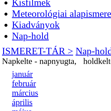
Kisfilmek
Meteorológiai alapismere
Kiadványok
Nap-hold
ISMERET-TÁR >
Nap-hol
Napkelte - napnyugta, holdkelt
január
február
március
április