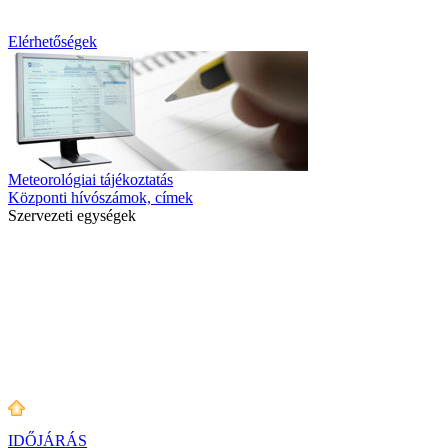
Elérhetőségek
Meteorológiai tájékoztatás
Központi hívószámok, címek
Szervezeti egységek
IDŐJÁRÁS