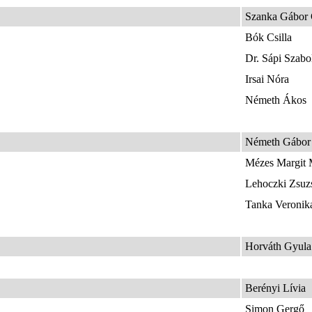
Szanka Gábor 
Bók Csilla
Dr. Sápi Szabo
Irsai Nóra
Németh Ákos
Németh Gábor
Mézes Margit 
Lehoczki Zsuz
Tanka Veronik
Horváth Gyula
Berényi Lívia
Simon Gergő