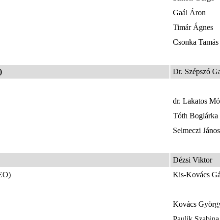
Gaál Áron
Timár Ágnes
Csonka Tamá
)
Dr. Szépszó Ga
dr. Lakatos Mó
Tóth Boglárka
Selmeczi János
Dézsi Viktor
EO)
Kis-Kovács G
Kovács Györg
Paulik Szabin