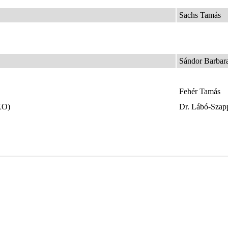
Sachs Tamás
Sándor Barbara 
Fehér Tamás
KO)
Dr. Lábó-Szap