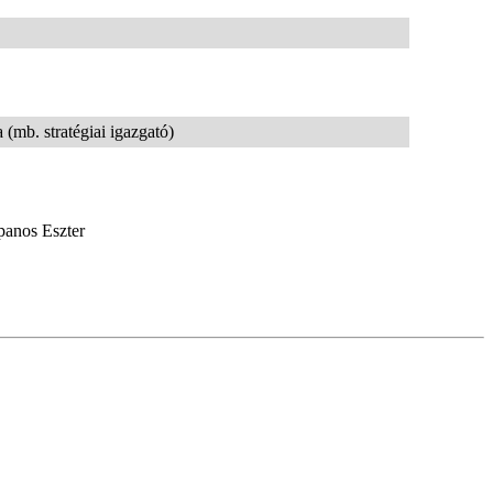
(mb. stratégiai igazgató)
panos Eszter