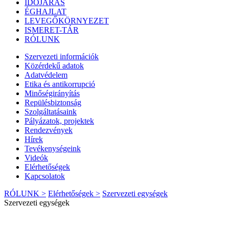
IDŐJÁRÁS
ÉGHAJLAT
LEVEGŐKÖRNYEZET
ISMERET-TÁR
RÓLUNK
Szervezeti információk
Közérdekű adatok
Adatvédelem
Etika és antikorrupció
Minőségirányítás
Repülésbiztonság
Szolgáltatásaink
Pályázatok, projektek
Rendezvények
Hírek
Tevékenységeink
Videók
Elérhetőségek
Kapcsolatok
RÓLUNK >
Elérhetőségek >
Szervezeti egységek
Szervezeti egységek