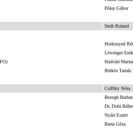
Pólay Gábor
Steib Roland
Hodossyné Rétf
Löwinger End
EFO)
Hadvári Maria
Bötkös Tamás
Csiffáry Nóra
Bezegh Barbar
Dr. Dobi Bálin
Nyári Eszter
Barta Géza