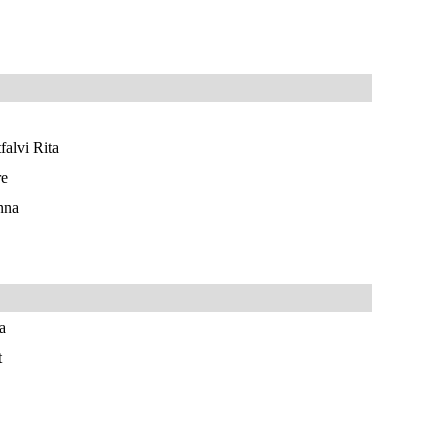
alvi Rita
re
nna
a
t