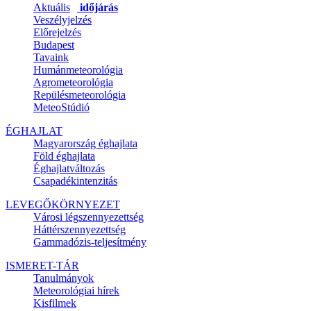
Aktuális
időjárás
Veszélyjelzés
Előrejelzés
Budapest
Tavaink
Humánmeteorológia
Agrometeorológia
Repülésmeteorológia
MeteoStúdió
ÉGHAJLAT
Magyarország éghajlata
Föld éghajlata
Éghajlatváltozás
Csapadékintenzitás
LEVEGŐKÖRNYEZET
Városi légszennyezettség
Háttérszennyezettség
Gammadózis-teljesítmény
ISMERET-TÁR
Tanulmányok
Meteorológiai hírek
Kisfilmek