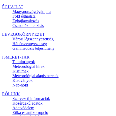
ÉGHAJLAT
Magyarország éghajlata
Föld éghajlata
Éghajlatváltozás
Csapadékintenzitás
LEVEGŐKÖRNYEZET
Városi légszennyezettség
Háttérszennyezettség
Gammadózis-teljesítmény
ISMERET-TÁR
Tanulmányok
Meteorológiai hírek
Kisfilmek
Meteorológiai alapismeretek
Kiadványok
Nap-hold
RÓLUNK
Szervezeti információk
Közérdekű adatok
Adatvédelem
Etika és antikorrupció