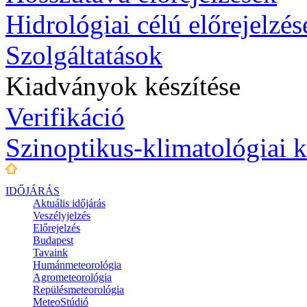
Hidrológiai célú előrejelzés
Szolgáltatások
Kiadványok készítése
Verifikáció
Szinoptikus-klimatológiai 
IDŐJÁRÁS
Aktuális
időjárás
Veszélyjelzés
Előrejelzés
Budapest
Tavaink
Humánmeteorológia
Agrometeorológia
Repülésmeteorológia
MeteoStúdió