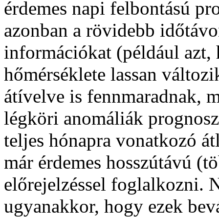
érdemes napi felbontású pro
azonban a rövidebb időtáv
információkat (például azt, 
hőmérséklete lassan változ
átívelve is fennmaradnak, m
légköri anomáliák prognoszt
teljes hónapra vonatkozó át
már érdemes hosszútávú (tö
előrejelzéssel foglalkozni.
ugyanakkor, hogy ezek bevá