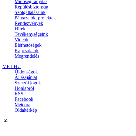
Minőségirányítás
Repülésbiztonság
Szolgáltatásaink
Pályázatok, projektek
Rendezvények
Hírek
Tevékenységeink
Videók
Elérhetőségek
Kapcsolatok
Megrendelés
MET.HU
Újdonságok
Állásajánlat
Szerzői jogok
Honlapról
RSS
Facebook
Meteora
Oldaltérkép
.65