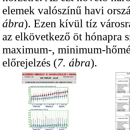
elemek valószínű havi orszá
ábra
). Ezen kívül tíz város
az elkövetkező öt hónapra 
maximum-, minimum-hőmérs
előrejelzés (
7. ábra
).