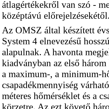
átlagértékekről van szó - m
középtávú előrejelzésekétől
Az OMSZ által készített é
System 4 elnevezésű hosszú
alapulnak. A havonta megjel
kiadványban az első három
a maximum-, a minimum-hő
csapadékmennyiség várható 
méteres hőmérséklet és a c
körzetre. Az ezt követő hár