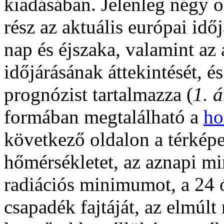
kiadásában. Jelenleg négy ol
rész az aktuális európai időj
nap és éjszaka, valamint az
időjárásának áttekintését, é
prognózist tartalmazza (
1. 
formában megtalálható a
ho
következő oldalon a térkép
hőmérsékletet, az aznapi m
radiációs minimumot, a 24 
csapadék fajtáját, az elmúlt