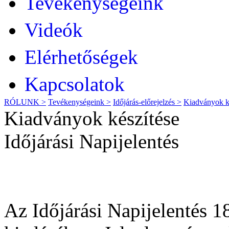
Tevékenységeink
Videók
Elérhetőségek
Kapcsolatok
RÓLUNK >
Tevékenységeink >
Időjárás-előrejelzés >
Kiadványok k
Kiadványok készítése
Időjárási Napijelentés
Az Időjárási Napijelentés 