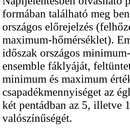
Napijelentésben olvasható 
formában található meg ben
országos előrejelzés (felhő
maximum-hőmérséklet). Emel
időszak országos minimum-
ensemble fáklyáját, feltünte
minimum és maximum értéke
csapadékmennyiséget az égha
két pentádban az 5, illetv
valószínűségét.