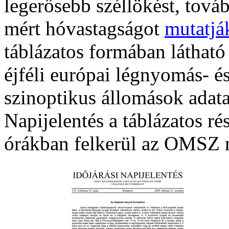
legerősebb széllökést, továb
mért hóvastagságot
mutatjá
táblázatos formában látható
éjféli európai légnyomás- és
szinoptikus állomások adat
Napijelentés a táblázatos ré
órákban felkerül az OMSZ n