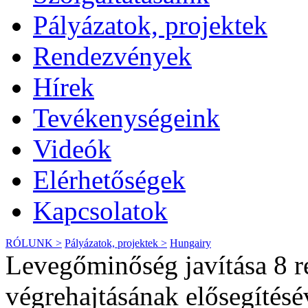
Pályázatok, projektek
Rendezvények
Hírek
Tevékenységeink
Videók
Elérhetőségek
Kapcsolatok
RÓLUNK >
Pályázatok, projektek >
Hungairy
Levegőminőség javítása 8 r
végrehajtásának elősegítésé