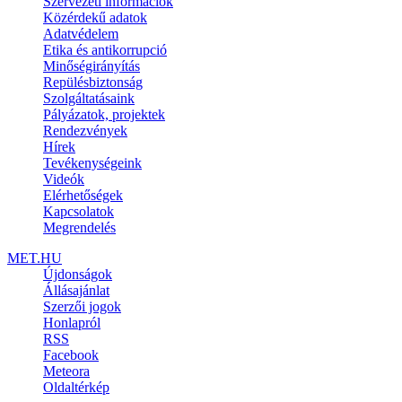
Szervezeti információk
Közérdekű adatok
Adatvédelem
Etika és antikorrupció
Minőségirányítás
Repülésbiztonság
Szolgáltatásaink
Pályázatok, projektek
Rendezvények
Hírek
Tevékenységeink
Videók
Elérhetőségek
Kapcsolatok
Megrendelés
MET.HU
Újdonságok
Állásajánlat
Szerzői jogok
Honlapról
RSS
Facebook
Meteora
Oldaltérkép