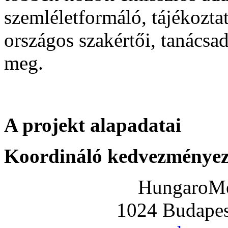
szemléletformáló, tájékozta
országos szakértői, tanácsadó
meg.
A projekt alapadatai
Koordináló kedvezményez
HungaroMet
1024 Budapest