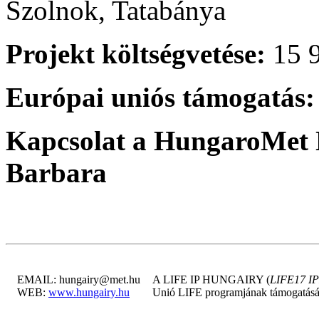
Szolnok, Tatabánya
Projekt költségvetése:
15 9
Európai uniós támogatás:
Kapcsolat a HungaroMet N
Barbara
EMAIL: hungairy@met.hu
A LIFE IP HUNGAIRY (
LIFE17 I
WEB:
www.hungairy.hu
Unió LIFE programjának támogatásá