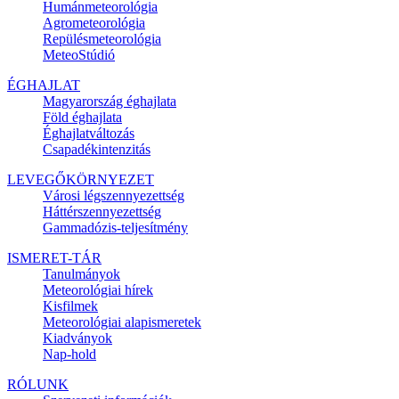
Humánmeteorológia
Agrometeorológia
Repülésmeteorológia
MeteoStúdió
ÉGHAJLAT
Magyarország éghajlata
Föld éghajlata
Éghajlatváltozás
Csapadékintenzitás
LEVEGŐKÖRNYEZET
Városi légszennyezettség
Háttérszennyezettség
Gammadózis-teljesítmény
ISMERET-TÁR
Tanulmányok
Meteorológiai hírek
Kisfilmek
Meteorológiai alapismeretek
Kiadványok
Nap-hold
RÓLUNK