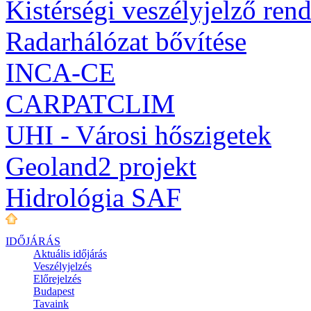
Kistérségi veszélyjelző ren
Radarhálózat bővítése
INCA-CE
CARPATCLIM
UHI - Városi hőszigetek
Geoland2 projekt
Hidrológia SAF
IDŐJÁRÁS
Aktuális
időjárás
Veszélyjelzés
Előrejelzés
Budapest
Tavaink