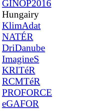
GINOP2016
Hungairy
KlimAdat
NATÉR
DriDanube
ImagineS
KRITéR
RCMTéR
PROFORCE
eGAFOR