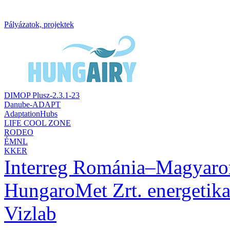
Pályázatok, projektek
DIMOP Plusz-2.3.1-23
Danube-ADAPT
AdaptationHubs
LIFE COOL ZONE
RODEO
ÉMNL
KKER
Interreg Románia–Magyaro
HungaroMet Zrt. energetikai
Vizlab