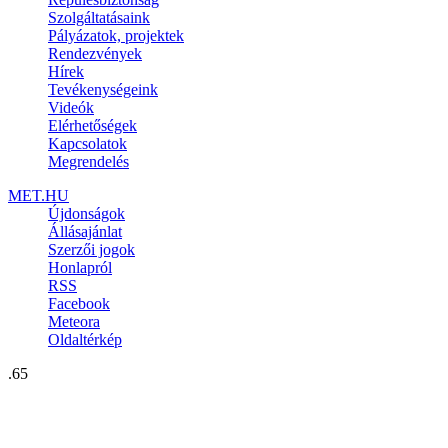
Szolgáltatásaink
Pályázatok, projektek
Rendezvények
Hírek
Tevékenységeink
Videók
Elérhetőségek
Kapcsolatok
Megrendelés
MET.HU
Újdonságok
Állásajánlat
Szerzői jogok
Honlapról
RSS
Facebook
Meteora
Oldaltérkép
.65