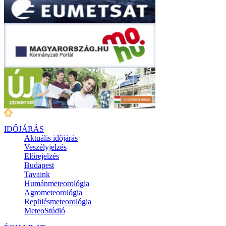
IDŐJÁRÁS
Aktuális
időjárás
Veszélyjelzés
Előrejelzés
Budapest
Tavaink
Humánmeteorológia
Agrometeorológia
Repülésmeteorológia
MeteoStúdió