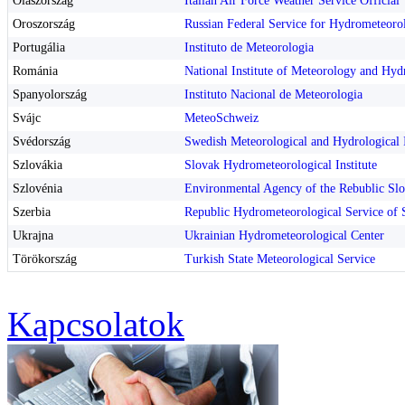
Olaszország
Italian Air Force Weather Service Official
Oroszország
Russian Federal Service for Hydrometeor
Portugália
Instituto de Meteorologia
Románia
National Institute of Meteorology and Hyd
Spanyolország
Instituto Nacional de Meteorologia
Svájc
MeteoSchweiz
Svédország
Swedish Meteorological and Hydrological I
Szlovákia
Slovak Hydrometeorological Institute
Szlovénia
Environmental Agency of the Rebublic Slo
Szerbia
Republic Hydrometeorological Service of 
Ukrajna
Ukrainian Hydrometeorological Center
Törökország
Turkish State Meteorological Service
Kapcsolatok