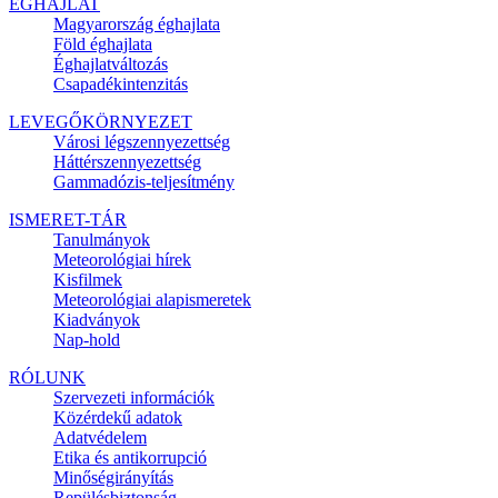
ÉGHAJLAT
Magyarország éghajlata
Föld éghajlata
Éghajlatváltozás
Csapadékintenzitás
LEVEGŐKÖRNYEZET
Városi légszennyezettség
Háttérszennyezettség
Gammadózis-teljesítmény
ISMERET-TÁR
Tanulmányok
Meteorológiai hírek
Kisfilmek
Meteorológiai alapismeretek
Kiadványok
Nap-hold
RÓLUNK
Szervezeti információk
Közérdekű adatok
Adatvédelem
Etika és antikorrupció
Minőségirányítás
Repülésbiztonság