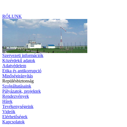
RÓLUNK
Szervezeti információk
Közérdekű adatok
Adatvédelem
Etika és antikorrupció
Minőségirányítás
Repülésbiztonság
Szolgáltatásaink
Pályázatok, projektek
Rendezvények
Hírek
Tevékenységeink
Videók
Elérhetőségek
Kapcsolatok