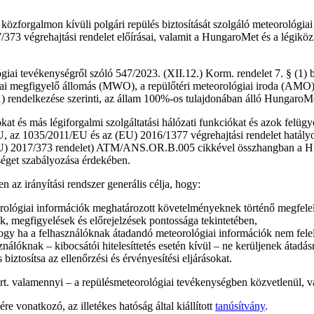
zforgalmon kívüli polgári repülés biztosítását szolgáló meteorológiai e
373 végrehajtási rendelet előírásai, valamit a HungaroMet és a légik
giai tevékenységről szóló 547/2023. (XII.12.) Korm. rendelet 7. § (1) 
ógiai megfigyelő állomás (MWO), a repülőtéri meteorológiai iroda (AMO)
 rendelkezése szerinti, az állam 100%-os tulajdonában álló HungaroMet 
okat és más légiforgalmi szolgáltatási hálózati funkciókat és azok felü
, az 1035/2011/EU és az (EU) 2016/1377 végrehajtási rendelet hatályo
) 2017/373 rendelet) ATM/ANS.OR.B.005 cikkével összhangban a Hungar
séget szabályozása érdekében.
irányítási rendszer generális célja, hogy:
orológiai információk meghatározott követelményeknek történő megfelelésé
k, megfigyelések és előrejelzések pontossága tekintetében,
a, hogy ha a felhasználóknak átadandó meteorológiai információk nem fe
nálóknak – kibocsátói hitelesíttetés esetén kívül – ne kerüljenek átadás
biztosítsa az ellenőrzési és érvényesítési eljárásokat.
rt. valamennyi – a repülésmeteorológiai tevékenységben közvetlenül, v
 vonatkozó, az illetékes hatóság által kiállított
tanúsítvány
.