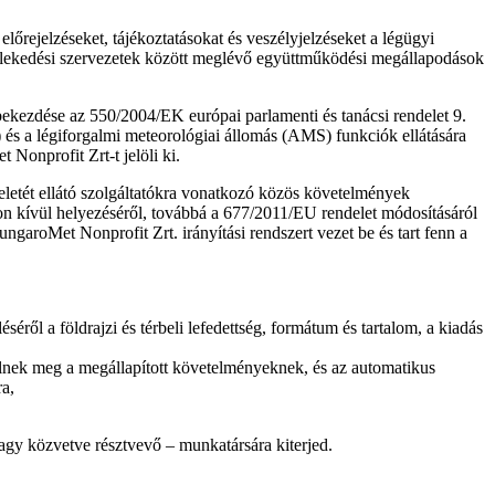
lőrejelzéseket, tájékoztatásokat és veszélyjelzéseket a légügyi
özlekedési szervezetek között meglévő együttműködési megállapodások
bekezdése az 550/2004/EK európai parlamenti és tanácsi rendelet 9.
 és a légiforgalmi meteorológiai állomás (AMS) funkciók ellátására
Nonprofit Zrt-t jelöli ki.
gyeletét ellátó szolgáltatókra vonatkozó közös követelmények
n kívül helyezéséről, továbbá a 677/2011/EU rendelet módosításáról
oMet Nonprofit Zrt. irányítási rendszert vezet be és tart fenn a
ről a földrajzi és térbeli lefedettség, formátum és tartalom, a kiadás
lelnek meg a megállapított követelményeknek, és az automatikus
ra,
agy közvetve résztvevő – munkatársára kiterjed.