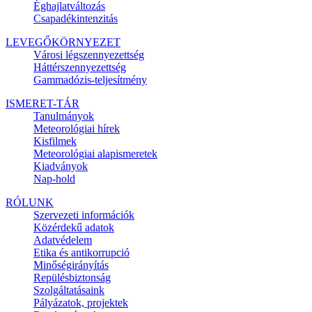
Éghajlatváltozás
Csapadékintenzitás
LEVEGŐKÖRNYEZET
Városi légszennyezettség
Háttérszennyezettség
Gammadózis-teljesítmény
ISMERET-TÁR
Tanulmányok
Meteorológiai hírek
Kisfilmek
Meteorológiai alapismeretek
Kiadványok
Nap-hold
RÓLUNK
Szervezeti információk
Közérdekű adatok
Adatvédelem
Etika és antikorrupció
Minőségirányítás
Repülésbiztonság
Szolgáltatásaink
Pályázatok, projektek