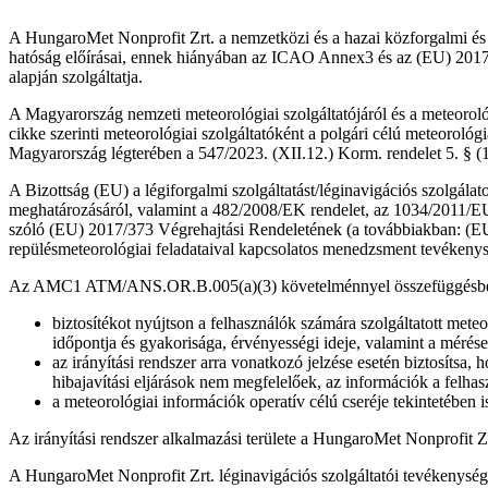
A HungaroMet Nonprofit Zrt. a nemzetközi és a hazai közforgalmi és kö
hatóság előírásai, ennek hiányában az ICAO Annex3 és az (EU) 2017/
alapján szolgáltatja.
A Magyarország nemzeti meteorológiai szolgáltatójáról és a meteoroló
cikke szerinti meteorológiai szolgáltatóként a polgári célú meteorol
Magyarország légterében a 547/2023. (XII.12.) Korm. rendelet 5. § (1)
A Bizottság (EU) a légiforgalmi szolgáltatást/léginavigációs szolgálat
meghatározásáról, valamint a 482/2008/EK rendelet, az 1034/2011/EU
szóló (EU) 2017/373 Végrehajtási Rendeletének (a továbbiakban: (EU
repülésmeteorológiai feladataival kapcsolatos menedzsment tevékeny
Az AMC1 ATM/ANS.OR.B.005(a)(3) követelménnyel összefüggésben az 
biztosítékot nyújtson a felhasználók számára szolgáltatott mete
időpontja és gyakorisága, érvényességi ideje, valamint a mérése
az irányítási rendszer arra vonatkozó jelzése esetén biztosíts
hibajavítási eljárások nem megfelelőek, az információk a felhasz
a meteorológiai információk operatív célú cseréje tekintetében is 
Az irányítási rendszer alkalmazási területe a HungaroMet Nonprofit Z
A HungaroMet Nonprofit Zrt. léginavigációs szolgáltatói tevékenységére