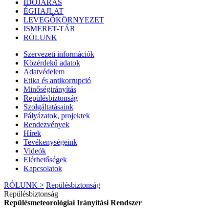
IDŐJÁRÁS
ÉGHAJLAT
LEVEGŐKÖRNYEZET
ISMERET-TÁR
RÓLUNK
Szervezeti információk
Közérdekű adatok
Adatvédelem
Etika és antikorrupció
Minőségirányítás
Repülésbiztonság
Szolgáltatásaink
Pályázatok, projektek
Rendezvények
Hírek
Tevékenységeink
Videók
Elérhetőségek
Kapcsolatok
RÓLUNK >
Repülésbiztonság
Repülésbiztonság
Repülésmeteorológiai Irányítási Rendszer