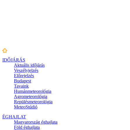
IDŐJÁRÁS
Aktuális
időjárás
Veszélyjelzés
Előrejelzés
Budapest
Tavaink
Humánmeteorológia
Agrometeorológia
Repülésmeteorológia
MeteoStúdió
ÉGHAJLAT
Magyarország éghajlata
Föld éghajlata