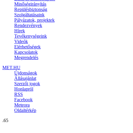
Minőségirányítás
Repülésbiztonság
Szolgáltatásaink
Pályázatok, projektek
Rendezvények
Hírek
Tevékenységeink
Videók
Elérhetőségek
Kapcsolatok
Megrendelés
MET.HU
Újdonságok
Állásajánlat
Szerzői jogok
Honlapról
RSS
Facebook
Meteora
Oldaltérkép
.65