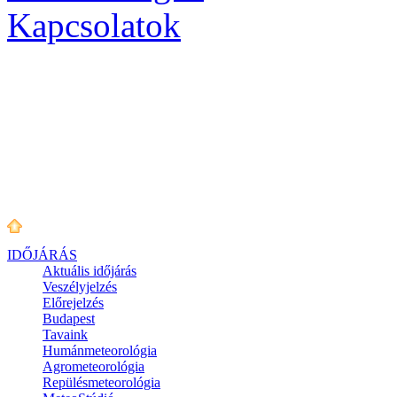
Kapcsolatok
IDŐJÁRÁS
Aktuális
időjárás
Veszélyjelzés
Előrejelzés
Budapest
Tavaink
Humánmeteorológia
Agrometeorológia
Repülésmeteorológia