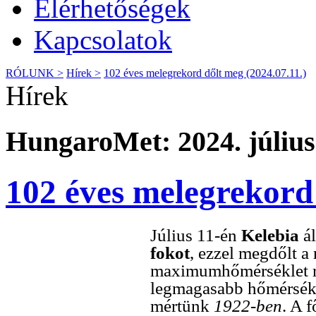
Elérhetőségek
Kapcsolatok
RÓLUNK >
Hírek >
102 éves melegrekord dőlt meg (2024.07.11.)
Hírek
HungaroMet: 2024. július
102 éves melegrekord 
Július 11-én
Kelebia
ál
fokot
, ezzel megdőlt a
maximumhőmérséklet re
legmagasabb hőmérsék
mértünk
1922-ben
. A 