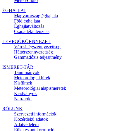
MeteoStúdió
ÉGHAJLAT
Magyarország éghajlata
Föld éghajlata
Éghajlatváltozás
Csapadékintenzitás
LEVEGŐKÖRNYEZET
Városi légszennyezettség
Háttérszennyezettség
Gammadózis-teljesítmény
ISMERET-TÁR
Tanulmányok
Meteorológiai hírek
Kisfilmek
Meteorológiai alapismeretek
Kiadványok
Nap-hold
RÓLUNK
Szervezeti információk
Közérdekű adatok
Adatvédelem
Etika és antikorrupció