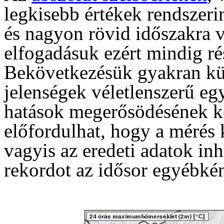
legkisebb értékek rendszerin
és nagyon rövid időszakra 
elfogadásuk ezért mindig rés
Bekövetkezésük gyakran kü
jelenségek véletlenszerű eg
hatások megerősödésének k
előfordulhat, hogy a mérés
vagyis az eredeti adatok in
rekordot az idősor egyébkén