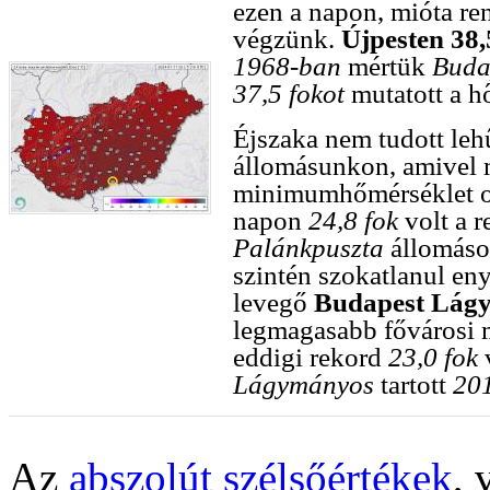
ezen a napon, mióta re
végzünk.
Újpesten 38,
1968-ban
mértük
Buda
37,5 fokot
mutatott a h
Éjszaka nem tudott leh
állomásunkon, amivel 
minimumhőmérséklet or
napon
24,8 fok
volt a r
Palánkpuszta
állomáso
szintén szokatlanul eny
levegő
Budapest Lág
legmagasabb fővárosi 
eddigi rekord
23,0 fok
v
Lágymányos
tartott
201
Az
abszolút szélsőértékek
, 