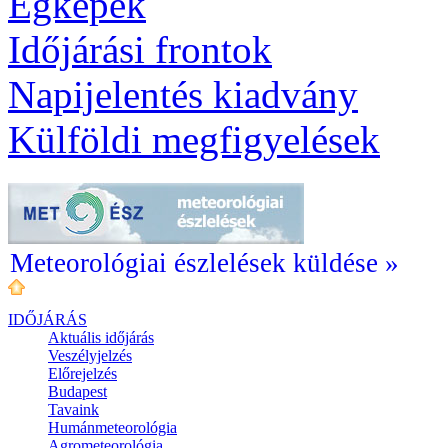
Égképek
Időjárási frontok
Napijelentés kiadvány
Külföldi megfigyelések
Meteorológiai észlelések küldése »
IDŐJÁRÁS
Aktuális
időjárás
Veszélyjelzés
Előrejelzés
Budapest
Tavaink
Humánmeteorológia
Agrometeorológia