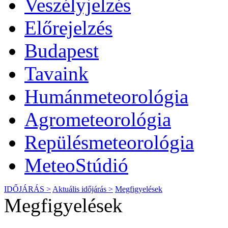
Veszélyjelzés
Előrejelzés
Budapest
Tavaink
Humánmeteorológia
Agrometeorológia
Repülésmeteorológia
MeteoStúdió
IDŐJÁRÁS >
Aktuális
időjárás
>
Megfigyelések
Megfigyelések