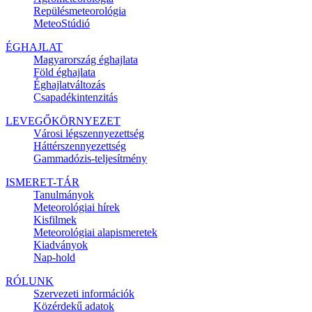
Repülésmeteorológia
MeteoStúdió
ÉGHAJLAT
Magyarország éghajlata
Föld éghajlata
Éghajlatváltozás
Csapadékintenzitás
LEVEGŐKÖRNYEZET
Városi légszennyezettség
Háttérszennyezettség
Gammadózis-teljesítmény
ISMERET-TÁR
Tanulmányok
Meteorológiai hírek
Kisfilmek
Meteorológiai alapismeretek
Kiadványok
Nap-hold
RÓLUNK
Szervezeti információk
Közérdekű adatok