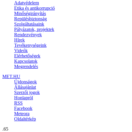
Adatvédelem
Etika és antikorrupció
Minőségirányítás
Repülésbiztonság
Szolgáltatásaink
Pályázatok, projektek
Rendezvények
Hírek
Tevékenységeink
Videók
Elérhetőségek
Kapcsolatok
Megrendelés
MET.HU
Újdonságok
Állásajánlat
Szerzői jogok
Honlapról
RSS
Facebook
Meteora
Oldaltérkép
.65