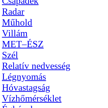
Csapadék
Radar
Műhold
Villám
MET–ÉSZ
Szél
Relatív nedvesség
Légnyomás
Hóvastagság
Vízhőmérséklet