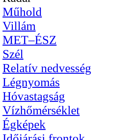
Műhold
Villám
MET–ÉSZ
Szél
Relatív nedvesség
Légnyomás
Hóvastagság
Vízhőmérséklet
Égképek
Időjárási frontok