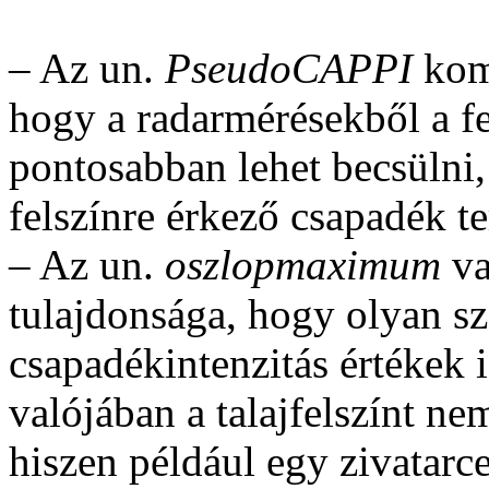
– Az un.
PseudoCAPPI
komp
hogy a radarmérésekből a f
pontosabban lehet becsülni,
felszínre érkező csapadék ter
– Az un.
oszlopmaximum
v
tulajdonsága, hogy olyan szá
csapadékintenzitás értékek 
valójában a talajfelszínt nem
hiszen például egy zivatarce