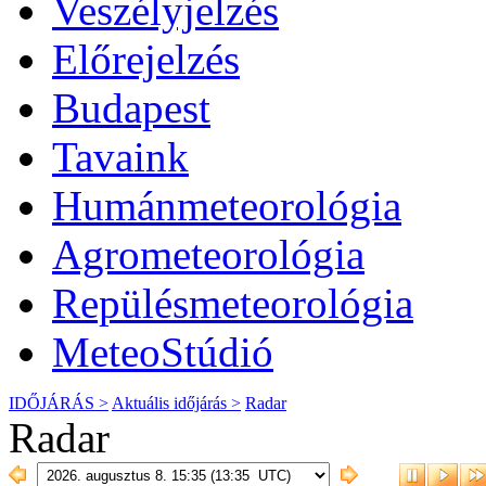
Veszélyjelzés
Előrejelzés
Budapest
Tavaink
Humánmeteorológia
Agrometeorológia
Repülésmeteorológia
MeteoStúdió
IDŐJÁRÁS >
Aktuális
időjárás
>
Radar
Radar