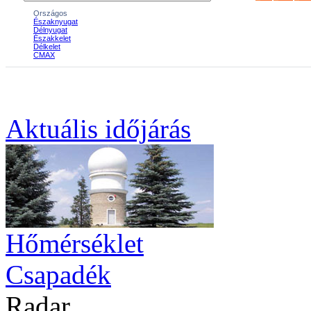
Aktuális
időjárás
Hőmérséklet
Csapadék
Radar