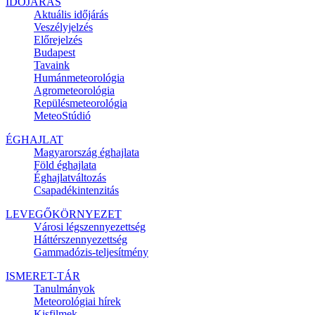
IDŐJÁRÁS
Aktuális
időjárás
Veszélyjelzés
Előrejelzés
Budapest
Tavaink
Humánmeteorológia
Agrometeorológia
Repülésmeteorológia
MeteoStúdió
ÉGHAJLAT
Magyarország éghajlata
Föld éghajlata
Éghajlatváltozás
Csapadékintenzitás
LEVEGŐKÖRNYEZET
Városi légszennyezettség
Háttérszennyezettség
Gammadózis-teljesítmény
ISMERET-TÁR
Tanulmányok
Meteorológiai hírek
Kisfilmek