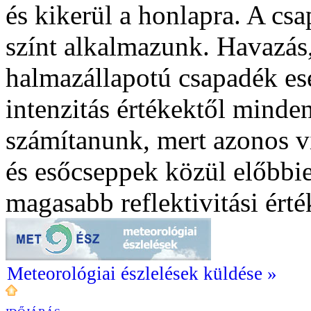
és kikerül a honlapra. A cs
színt alkalmazunk. Havazás,
halmazállapotú csapadék ese
intenzitás értékektől mind
számítanunk, mert azonos v
és esőcseppek közül előbbie
magasabb reflektivitási ért
Meteorológiai észlelések küldése »