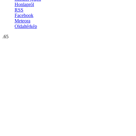
Honlapról
RSS
Facebook
Meteora
Oldaltérkép
.65