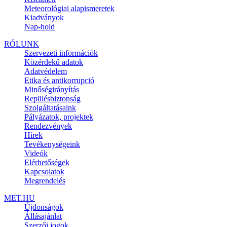
Meteorológiai alapismeretek
Kiadványok
Nap-hold
RÓLUNK
Szervezeti információk
Közérdekű adatok
Adatvédelem
Etika és antikorrupció
Minőségirányítás
Repülésbiztonság
Szolgáltatásaink
Pályázatok, projektek
Rendezvények
Hírek
Tevékenységeink
Videók
Elérhetőségek
Kapcsolatok
Megrendelés
MET.HU
Újdonságok
Állásajánlat
Szerzői jogok