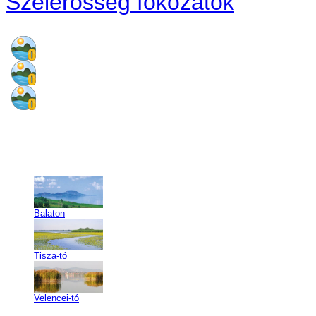
Szélerősség fokozatok
Balaton
Tisza-tó
Velencei-tó