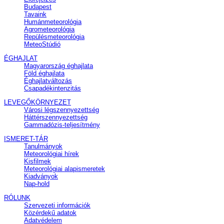
Budapest
Tavaink
Humánmeteorológia
Agrometeorológia
Repülésmeteorológia
MeteoStúdió
ÉGHAJLAT
Magyarország éghajlata
Föld éghajlata
Éghajlatváltozás
Csapadékintenzitás
LEVEGŐKÖRNYEZET
Városi légszennyezettség
Háttérszennyezettség
Gammadózis-teljesítmény
ISMERET-TÁR
Tanulmányok
Meteorológiai hírek
Kisfilmek
Meteorológiai alapismeretek
Kiadványok
Nap-hold
RÓLUNK
Szervezeti információk
Közérdekű adatok
Adatvédelem