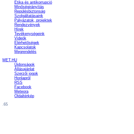
Etika és antikorrupció
Minőségirányítás
Repülésbiztonság
Szolgáltatásaink
Pályázatok, projektek
Rendezvények
Hírek
Tevékenységeink
Videók
Elérhetőségek
Kapcsolatok
Megrendelés
MET.HU
Újdonságok
Állásajánlat
Szerzői jogok
Honlapról
RSS
Facebook
Meteora
Oldaltérkép
.65