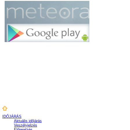
IDŐJÁRÁS
Aktuális
időjárás
Veszélyjelzés
Előrejelzés