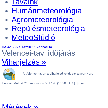
Tavaink
Humánmeteorológia
Agrometeorológia
Repülésmeteorológia
MeteoStúdió
IDŐJÁRÁS >
Tavaink >
Velencei-tó
Velencei-tavi időjárás
Viharjelzés »
Mérések »