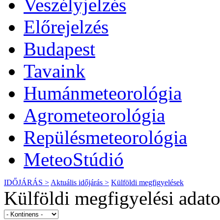
Veszélyjelzés
Előrejelzés
Budapest
Tavaink
Humánmeteorológia
Agrometeorológia
Repülésmeteorológia
MeteoStúdió
IDŐJÁRÁS >
Aktuális
időjárás
>
Külföldi megfigyelések
Külföldi megfigyelési adat