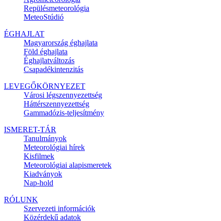
Repülésmeteorológia
MeteoStúdió
ÉGHAJLAT
Magyarország éghajlata
Föld éghajlata
Éghajlatváltozás
Csapadékintenzitás
LEVEGŐKÖRNYEZET
Városi légszennyezettség
Háttérszennyezettség
Gammadózis-teljesítmény
ISMERET-TÁR
Tanulmányok
Meteorológiai hírek
Kisfilmek
Meteorológiai alapismeretek
Kiadványok
Nap-hold
RÓLUNK
Szervezeti információk
Közérdekű adatok