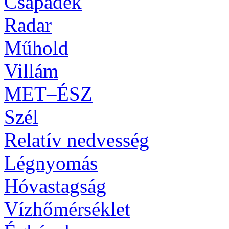
Csapadék
Radar
Műhold
Villám
MET–ÉSZ
Szél
Relatív nedvesség
Légnyomás
Hóvastagság
Vízhőmérséklet