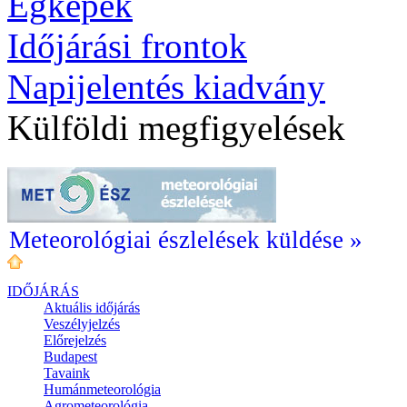
Égképek
Időjárási frontok
Napijelentés kiadvány
Külföldi megfigyelések
Meteorológiai észlelések küldése »
IDŐJÁRÁS
Aktuális
időjárás
Veszélyjelzés
Előrejelzés
Budapest
Tavaink
Humánmeteorológia
Agrometeorológia