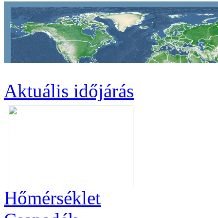
Aktuális
időjárás
Hőmérséklet