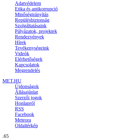
Adatvédelem
Etika és antikorrupció
Minőségirányítás
Repülésbiztonság
Szolgáltatásaink
Pályázatok, projektek
Rendezvények
Hírek
Tevékenységeink
Videók
Elérhetőségek
Kapcsolatok
Megrendelés
MET.HU
Újdonságok
Állásajánlat
Szerzői jogok
Honlapról
RSS
Facebook
Meteora
Oldaltérkép
.65