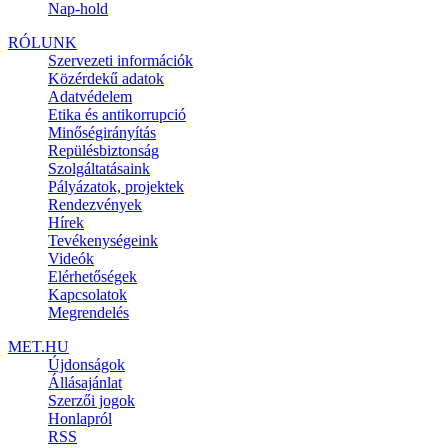
Nap-hold
RÓLUNK
Szervezeti információk
Közérdekű adatok
Adatvédelem
Etika és antikorrupció
Minőségirányítás
Repülésbiztonság
Szolgáltatásaink
Pályázatok, projektek
Rendezvények
Hírek
Tevékenységeink
Videók
Elérhetőségek
Kapcsolatok
Megrendelés
MET.HU
Újdonságok
Állásajánlat
Szerzői jogok
Honlapról
RSS