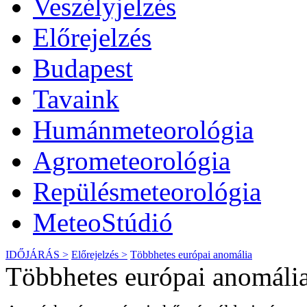
Veszélyjelzés
Előrejelzés
Budapest
Tavaink
Humánmeteorológia
Agrometeorológia
Repülésmeteorológia
MeteoStúdió
IDŐJÁRÁS >
Előrejelzés >
Többhetes európai anomália
Többhetes európai anomália