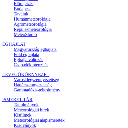
Előrejelzés
Budapest
Tavaink
Humánmeteorológia
Agrometeorológia
Repülésmeteorológia
MeteoStúdió
ÉGHAJLAT
Magyarország éghajlata
Föld éghajlata
Éghajlatváltozás
Csapadékintenzitás
LEVEGŐKÖRNYEZET
Városi légszennyezettség
Háttérszennyezettség
Gammadózis-teljesítmény
ISMERET-TÁR
Tanulmányok
Meteorológiai hírek
Kisfilmek
Meteorológiai alapismeretek
Kiadványok