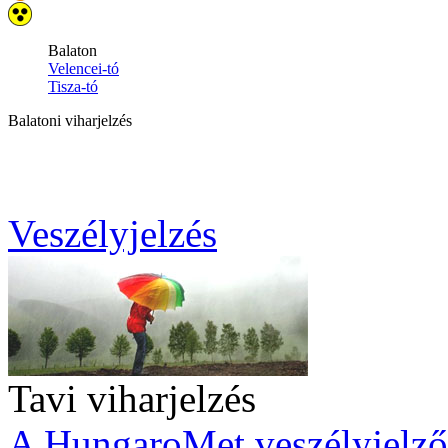
Veszélyjelzés
Tavi viharjelzés
A HungaroMet veszélyjelző