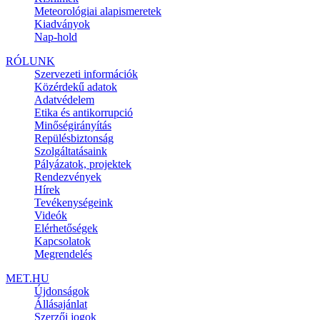
Meteorológiai alapismeretek
Kiadványok
Nap-hold
RÓLUNK
Szervezeti információk
Közérdekű adatok
Adatvédelem
Etika és antikorrupció
Minőségirányítás
Repülésbiztonság
Szolgáltatásaink
Pályázatok, projektek
Rendezvények
Hírek
Tevékenységeink
Videók
Elérhetőségek
Kapcsolatok
Megrendelés
MET.HU
Újdonságok
Állásajánlat
Szerzői jogok