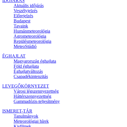
IDŐJÁRÁS
Aktuális
időjárás
Veszélyjelzés
Előrejelzés
Budapest
Tavaink
Humánmeteorológia
Agrometeorológia
Repülésmeteorológia
MeteoStúdió
ÉGHAJLAT
Magyarország éghajlata
Föld éghajlata
Éghajlatváltozás
Csapadékintenzitás
LEVEGŐKÖRNYEZET
Városi légszennyezettség
Háttérszennyezettség
Gammadózis-teljesítmény
ISMERET-TÁR
Tanulmányok
Meteorológiai hírek
Kisfilmek