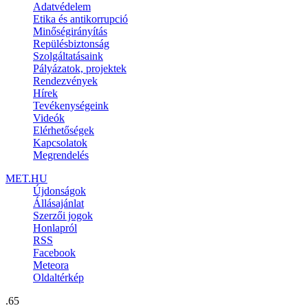
Adatvédelem
Etika és antikorrupció
Minőségirányítás
Repülésbiztonság
Szolgáltatásaink
Pályázatok, projektek
Rendezvények
Hírek
Tevékenységeink
Videók
Elérhetőségek
Kapcsolatok
Megrendelés
MET.HU
Újdonságok
Állásajánlat
Szerzői jogok
Honlapról
RSS
Facebook
Meteora
Oldaltérkép
.65