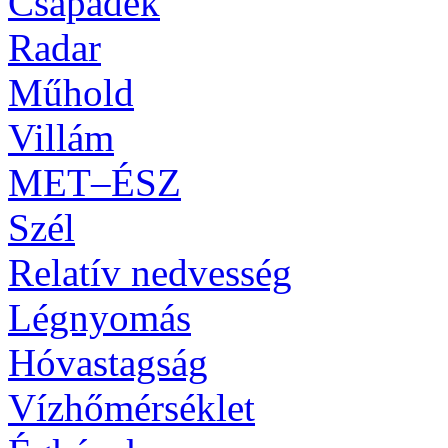
Csapadék
Radar
Műhold
Villám
MET–ÉSZ
Szél
Relatív nedvesség
Légnyomás
Hóvastagság
Vízhőmérséklet