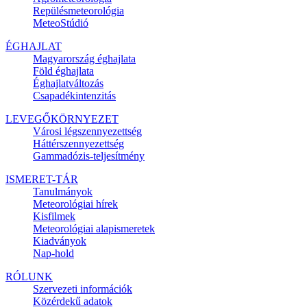
Repülésmeteorológia
MeteoStúdió
ÉGHAJLAT
Magyarország éghajlata
Föld éghajlata
Éghajlatváltozás
Csapadékintenzitás
LEVEGŐKÖRNYEZET
Városi légszennyezettség
Háttérszennyezettség
Gammadózis-teljesítmény
ISMERET-TÁR
Tanulmányok
Meteorológiai hírek
Kisfilmek
Meteorológiai alapismeretek
Kiadványok
Nap-hold
RÓLUNK
Szervezeti információk
Közérdekű adatok