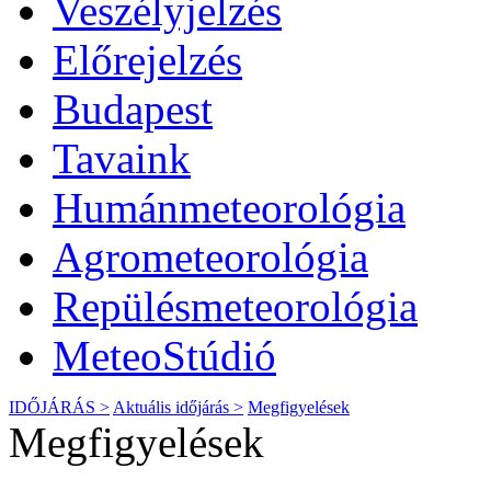
Veszélyjelzés
Előrejelzés
Budapest
Tavaink
Humánmeteorológia
Agrometeorológia
Repülésmeteorológia
MeteoStúdió
IDŐJÁRÁS >
Aktuális
időjárás
>
Megfigyelések
Megfigyelések