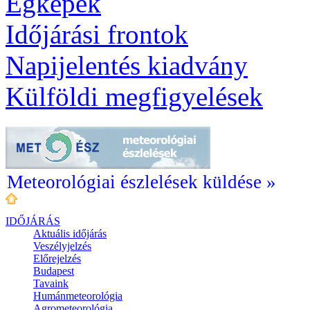
Égképek
Időjárási frontok
Napijelentés kiadvány
Külföldi megfigyelések
Meteorológiai észlelések küldése »
IDŐJÁRÁS
Aktuális
időjárás
Veszélyjelzés
Előrejelzés
Budapest
Tavaink
Humánmeteorológia
Agrometeorológia