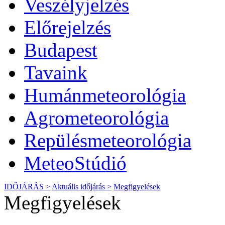
Veszélyjelzés
Előrejelzés
Budapest
Tavaink
Humánmeteorológia
Agrometeorológia
Repülésmeteorológia
MeteoStúdió
IDŐJÁRÁS >
Aktuális
időjárás
>
Megfigyelések
Megfigyelések