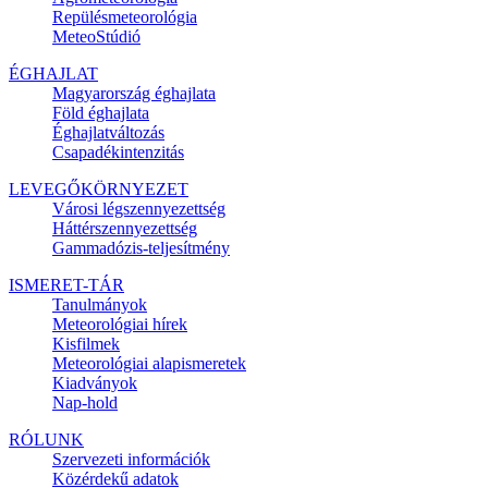
Repülésmeteorológia
MeteoStúdió
ÉGHAJLAT
Magyarország éghajlata
Föld éghajlata
Éghajlatváltozás
Csapadékintenzitás
LEVEGŐKÖRNYEZET
Városi légszennyezettség
Háttérszennyezettség
Gammadózis-teljesítmény
ISMERET-TÁR
Tanulmányok
Meteorológiai hírek
Kisfilmek
Meteorológiai alapismeretek
Kiadványok
Nap-hold
RÓLUNK
Szervezeti információk
Közérdekű adatok