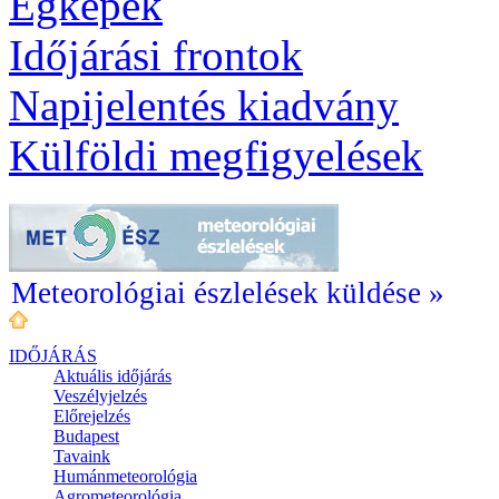
Égképek
Időjárási frontok
Napijelentés kiadvány
Külföldi megfigyelések
Meteorológiai észlelések küldése »
IDŐJÁRÁS
Aktuális
időjárás
Veszélyjelzés
Előrejelzés
Budapest
Tavaink
Humánmeteorológia
Agrometeorológia