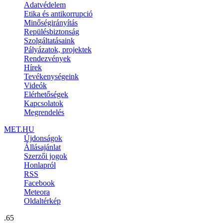
Adatvédelem
Etika és antikorrupció
Minőségirányítás
Repülésbiztonság
Szolgáltatásaink
Pályázatok, projektek
Rendezvények
Hírek
Tevékenységeink
Videók
Elérhetőségek
Kapcsolatok
Megrendelés
MET.HU
Újdonságok
Állásajánlat
Szerzői jogok
Honlapról
RSS
Facebook
Meteora
Oldaltérkép
.65