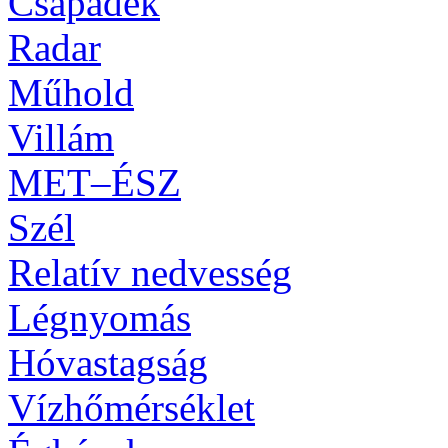
Csapadék
Radar
Műhold
Villám
MET–ÉSZ
Szél
Relatív nedvesség
Légnyomás
Hóvastagság
Vízhőmérséklet