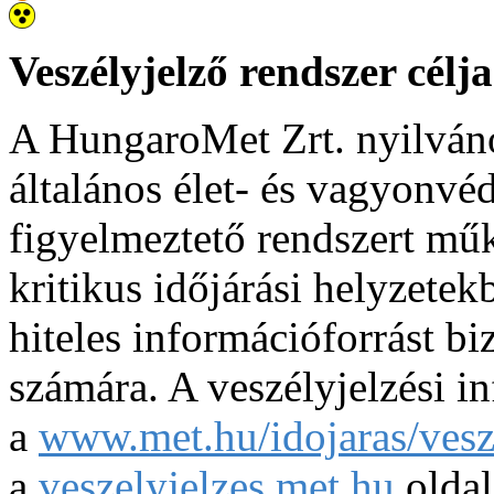
Veszélyjelző rendszer célja
A HungaroMet Zrt. nyilváno
általános élet- és vagyonvé
figyelmeztető rendszert műk
kritikus időjárási helyzetek
hiteles információforrást bi
számára. A veszélyjelzési i
a
www.met.hu/idojaras/vesze
a
veszelyjelzes.met.hu
oldal