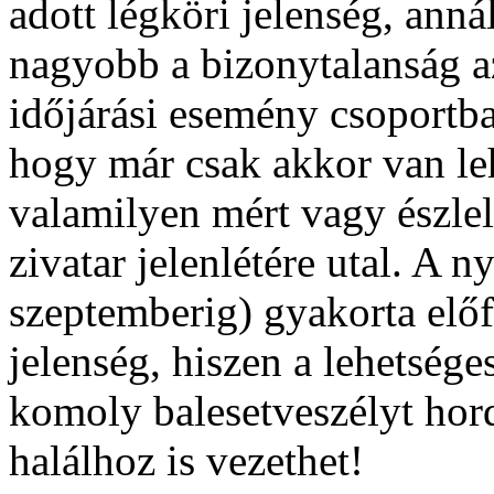
adott légköri jelenség, anná
nagyobb a bizonytalanság az
időjárási esemény csoportba 
hogy már csak akkor van leh
valamilyen mért vagy észle
zivatar jelenlétére utal. A ny
szeptemberig) gyakorta előf
jelenség, hiszen a lehetsé
komoly balesetveszélyt hor
halálhoz is vezethet!