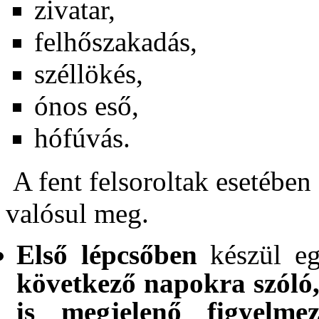
zivatar,
felhőszakadás,
széllökés,
ónos eső,
hófúvás.
A fent felsoroltak esetében
valósul meg.
Első lépcsőben
készül e
következő napokra szóló,
is megjelenő figyelmezt