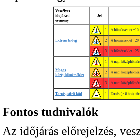
Veszélyes
idojárási
Jel
esemény
1
A hőmérséklet −15 
Extrém hideg
2
A hőmérséklet −20 
3
A hőmérséklet −25 
1
A napi középhőmérsé
Magas
2
A napi középhőmérsé
középhőmérséklet
3
A napi középhőmérsé
Tartós, sűrű köd
1
Tartós (> 6 óra) sűr
Fontos tudnivalók
Az időjárás előrejelzés, ves