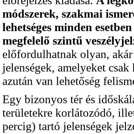
előrejelzés kiadása.
A legko
módszerek, szakmai ismer
lehetséges minden esetben 
megfelelő szintű veszélyje
előfordulhatnak olyan, akár 
jelenségek, amelyeket csak 
azután van lehetőség felism
Egy bizonyos tér és időskála
területekre korlátozódó, ill
percig) tartó jelenségek jel