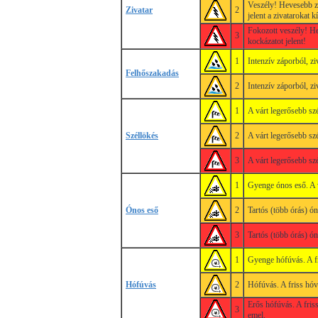
Veszély! Hevesebb zi
Zivatar
2
jelent a zivatarokat k
Fokozott veszély! Hev
3
kockázatot jelent!
1
Intenzív záporból, z
Felhőszakadás
2
Intenzív záporból, z
1
A várt legerősebb sz
Széllökés
2
A várt legerősebb sz
3
A várt legerősebb sz
1
Gyenge ónos eső. A 
Ónos eső
2
Tartós (több órás) ó
3
Tartós (több órás) ó
1
Gyenge hófúvás. A fri
Hófúvás
2
Hófúvás. A friss hóva
Erős hófúvás. A friss
3
emel.