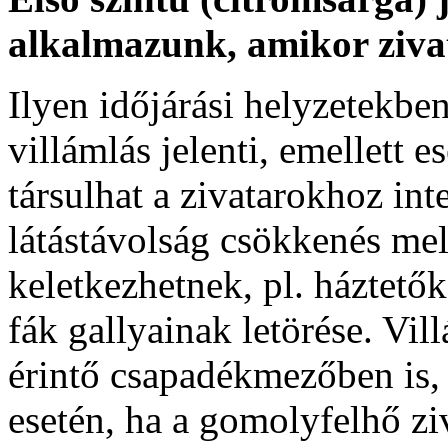
alkalmazunk, amikor ziva
Ilyen időjárási helyzetekben
villámlás jelenti, emellett e
társulhat a zivatarokhoz int
látástávolság csökkenés mel
keletkezhetnek, pl. háztető
fák gallyainak letörése. Vill
érintő csapadékmezőben is, 
esetén, ha a gomolyfelhő zi