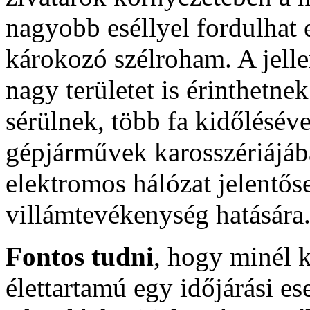
nagyobb eséllyel fordulhat 
károkozó szélroham. A jell
nagy területet is érinthetnek
sérülnek, több fa kidőlésév
gépjárművek karosszériájába
elektromos hálózat jelentős
villámtevékenység hatására
Fontos tudni
, hogy minél k
élettartamú egy időjárási es