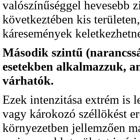
valószínűséggel hevesebb zi
következtében kis területen
káresemények keletkezhetn
Második szintű (narancssá
esetekben alkalmazzuk, a
várhatók.
Ezek intenzitása extrém is l
vagy károkozó széllökést 
környezetben jellemzően má