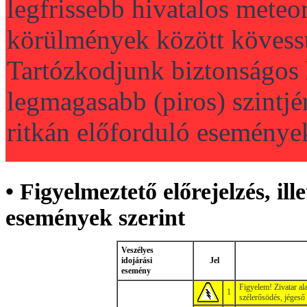
legfrissebb hivatalos mete
körülmények között kövessü
Tartózkodjunk biztonságos h
legmagasabb (piros) szintj
ritkán előforduló eseménye
• Figyelmeztető előrejelzés, ill
események szerint
Veszélyes
idojárási
Jel
esemény
Figyelem! Zivatar ala
1
szélerősödés, jégeső 