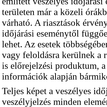
említett veszélyes időjárási
területen már a közeli órák
várható. A riasztások érvén
időjárási eseménytől függőe
lehet. Az esetek többségébe
vagy feloldásra kerülnek a r
is előrejelzési produktum, 
információk alapján bármikor
Teljes képet a veszélyes idő
veszélyjelzés minden elemén