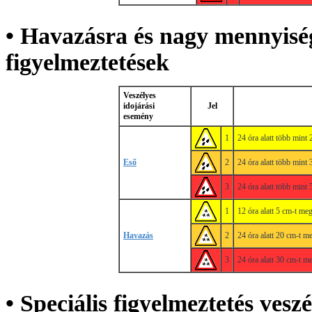
• Havazásra és nagy mennyisé
figyelmeztetések
Veszélyes
idojárási
Jel
esemény
1
24 óra alatt több mint
Eső
2
24 óra alatt több mint
3
24 óra alatt több mint
1
12 óra alatt 5 cm-t meg
Havazás
2
24 óra alatt 20 cm-t me
3
24 óra alatt 30 cm-t me
• Speciális figyelmeztetés vesz