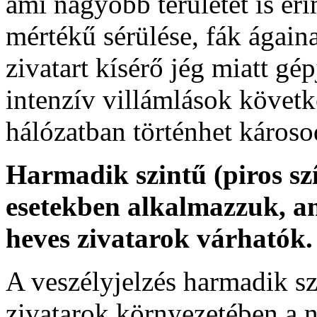
ami nagyobb területet is éri
mértékű sérülése, fák ágaina
zivatart kísérő jég miatt gé
intenzív villámlások követ
hálózatban történhet károso
Harmadik szintű (piros sz
esetekben alkalmazzuk, am
heves zivatarok várhatók.
A veszélyjelzés harmadik szi
zivatarok környezetében a 