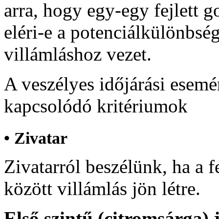
arra, hogy egy-egy fejlett 
eléri-e a potenciálkülönbség
villámláshoz vezet.
A veszélyes időjárási esemé
kapcsolódó kritériumok
• Zivatar
Zivatarról beszélünk, ha a f
között villámlás jön létre.
Első szintű (citromsárga) 