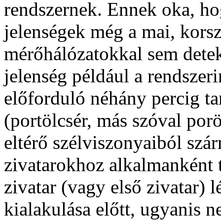
rendszernek. Ennek oka, hog
jelenségek még a mai, kors
mérőhálózatokkal sem detek
jelenség például a rendszeri
előforduló néhány percig tar
(portölcsér, más szóval por
eltérő szélviszonyaiból sz
zivatarokhoz alkalmanként t
zivatar (vagy első zivatar) 
kialakulása előtt, ugyanis 