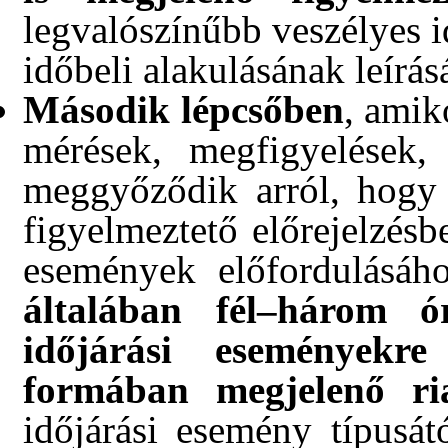
legvalószínűbb veszélyes i
időbeli alakulásának leírás
Második lépcsőben
, amik
mérések, megfigyelések, 
meggyőződik arról, hogy a
figyelmeztető előrejelzésb
események előfordulásáh
általában fél–három ó
időjárási eseményekre
formában megjelenő ria
időjárási esemény típusátó