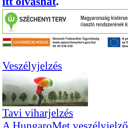
itt olvashat
.
Veszélyjelzés
Tavi viharjelzés
A HungaroMet veszélyjelző