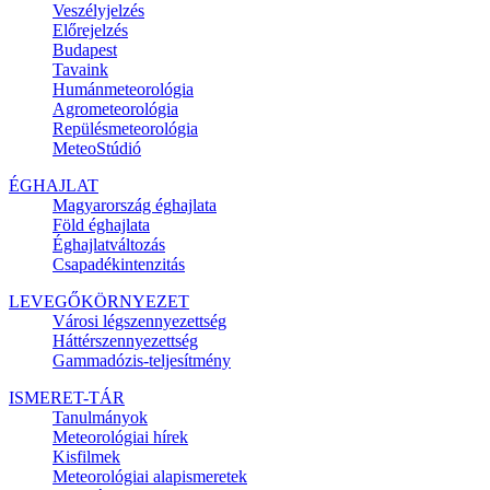
Veszélyjelzés
Előrejelzés
Budapest
Tavaink
Humánmeteorológia
Agrometeorológia
Repülésmeteorológia
MeteoStúdió
ÉGHAJLAT
Magyarország éghajlata
Föld éghajlata
Éghajlatváltozás
Csapadékintenzitás
LEVEGŐKÖRNYEZET
Városi légszennyezettség
Háttérszennyezettség
Gammadózis-teljesítmény
ISMERET-TÁR
Tanulmányok
Meteorológiai hírek
Kisfilmek
Meteorológiai alapismeretek