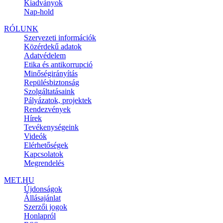
Kiadványok
Nap-hold
RÓLUNK
Szervezeti információk
Közérdekű adatok
Adatvédelem
Etika és antikorrupció
Minőségirányítás
Repülésbiztonság
Szolgáltatásaink
Pályázatok, projektek
Rendezvények
Hírek
Tevékenységeink
Videók
Elérhetőségek
Kapcsolatok
Megrendelés
MET.HU
Újdonságok
Állásajánlat
Szerzői jogok
Honlapról