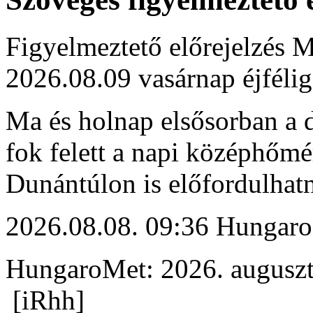
Figyelmeztető előrejelzés M
2026.08.09 vasárnap éjfélig
Ma és holnap elsősorban a d
fok felett a napi középhőmé
Dunántúlon is előfordulhat
2026.08.08. 09:36 Hungaro
HungaroMet: 2026. auguszt
[iRhh]