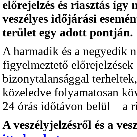
előrejelzés és riasztás így
veszélyes időjárási esemén
terület egy adott pontján.
A harmadik és a negyedik n
figyelmeztető előrejelzések
bizonytalansággal terheltek
közeledve folyamatosan köv
24 órás időtávon belül – a r
A veszélyjelzésről és a ves