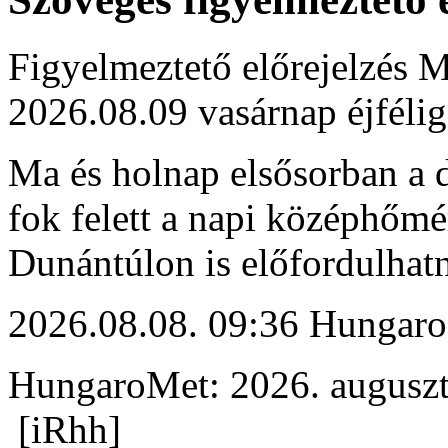
Figyelmeztető előrejelzés M
2026.08.09 vasárnap éjfélig
Ma és holnap elsősorban a d
fok felett a napi középhőmé
Dunántúlon is előfordulhat
2026.08.08. 09:36 Hungaro
HungaroMet: 2026. auguszt
[iRhh]