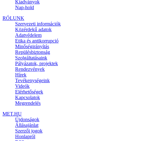
Kiadványok
Nap-hold
RÓLUNK
Szervezeti információk
Közérdekű adatok
Adatvédelem
Etika és antikorrupció
Minőségirányítás
Repülésbiztonság
Szolgáltatásaink
Pályázatok, projektek
Rendezvények
Hírek
Tevékenységeink
Videók
Elérhetőségek
Kapcsolatok
Megrendelés
MET.HU
Újdonságok
Állásajánlat
Szerzői jogok
Honlapról