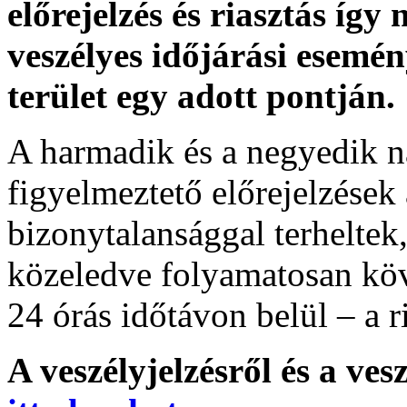
előrejelzés és riasztás így
veszélyes időjárási esemén
terület egy adott pontján.
A harmadik és a negyedik n
figyelmeztető előrejelzések
bizonytalansággal terheltek
közeledve folyamatosan köv
24 órás időtávon belül – a r
A veszélyjelzésről és a ves