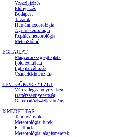
Veszélyjelzés
Előrejelzés
Budapest
Tavaink
Humánmeteorológia
Agrometeorológia
Repülésmeteorológia
MeteoStúdió
ÉGHAJLAT
Magyarország éghajlata
Föld éghajlata
Éghajlatváltozás
Csapadékintenzitás
LEVEGŐKÖRNYEZET
Városi légszennyezettség
Háttérszennyezettség
Gammadózis-teljesítmény
ISMERET-TÁR
Tanulmányok
Meteorológiai hírek
Kisfilmek
Meteorológiai alapismeretek