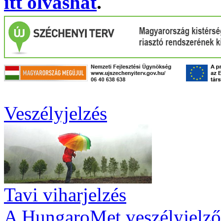
itt olvashat
.
Veszélyjelzés
Tavi viharjelzés
A HungaroMet veszélyjelző