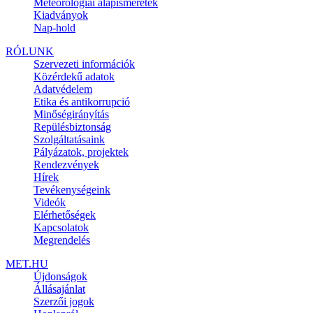
Meteorológiai alapismeretek
Kiadványok
Nap-hold
RÓLUNK
Szervezeti információk
Közérdekű adatok
Adatvédelem
Etika és antikorrupció
Minőségirányítás
Repülésbiztonság
Szolgáltatásaink
Pályázatok, projektek
Rendezvények
Hírek
Tevékenységeink
Videók
Elérhetőségek
Kapcsolatok
Megrendelés
MET.HU
Újdonságok
Állásajánlat
Szerzői jogok