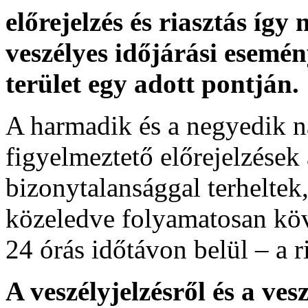
előrejelzés és riasztás így
veszélyes időjárási esemén
terület egy adott pontján.
A harmadik és a negyedik n
figyelmeztető előrejelzések
bizonytalansággal terheltek
közeledve folyamatosan köv
24 órás időtávon belül – a r
A veszélyjelzésről és a ves