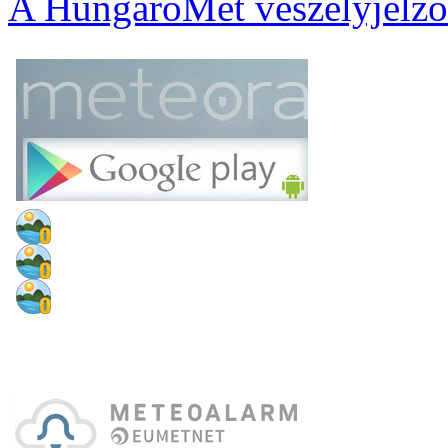
A HungaroMet veszélyjelző