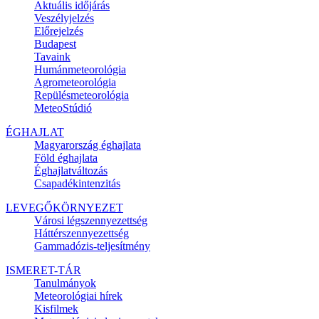
Aktuális
időjárás
Veszélyjelzés
Előrejelzés
Budapest
Tavaink
Humánmeteorológia
Agrometeorológia
Repülésmeteorológia
MeteoStúdió
ÉGHAJLAT
Magyarország éghajlata
Föld éghajlata
Éghajlatváltozás
Csapadékintenzitás
LEVEGŐKÖRNYEZET
Városi légszennyezettség
Háttérszennyezettség
Gammadózis-teljesítmény
ISMERET-TÁR
Tanulmányok
Meteorológiai hírek
Kisfilmek