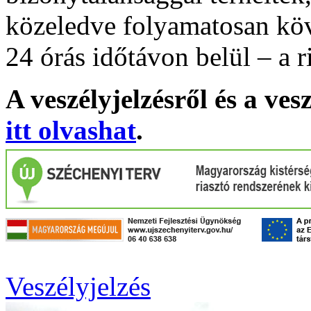
közeledve folyamatosan köv
24 órás időtávon belül – a r
A veszélyjelzésről és a ves
itt olvashat
.
Veszélyjelzés