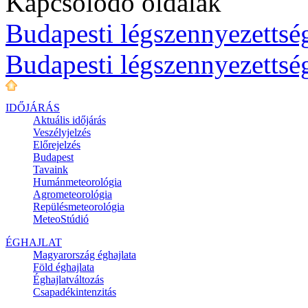
Kapcsolódó oldalak
Budapesti légszennyezettség
Budapesti légszennyezettsé
IDŐJÁRÁS
Aktuális
időjárás
Veszélyjelzés
Előrejelzés
Budapest
Tavaink
Humánmeteorológia
Agrometeorológia
Repülésmeteorológia
MeteoStúdió
ÉGHAJLAT
Magyarország éghajlata
Föld éghajlata
Éghajlatváltozás
Csapadékintenzitás