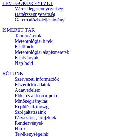
LEVEGŐKÖRNYEZET
Városi légszennyezettség
Háttérszennyezettség
Gammadózis-teljesítmény
ISMERET-TÁR
Tanulmányok
Meteorológiai hírek
Kisfilmek
Meteorológiai alapismeretek
Kiadványok
Nap-hold
RÓLUNK
Szervezeti információk
Közérdekű adatok
Adatvédelem
Etika és antikorrupció
Minőségirányítás
Repülésbiztonság
Szolgáltatásaink
Pályázatok, projektek
Rendezvények
Hírek
Tevékenységeink