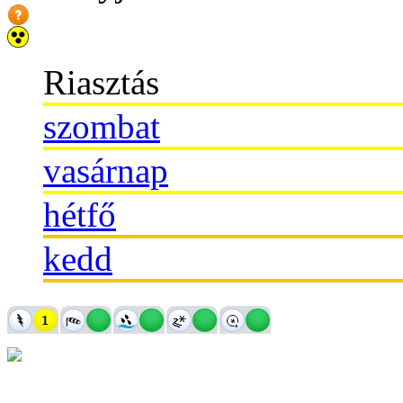
Riasztás
szombat
vasárnap
hétfő
kedd