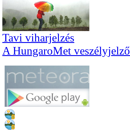
Tavi viharjelzés
A HungaroMet veszélyjelző