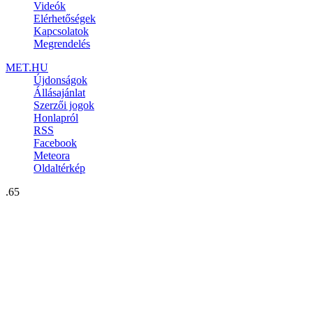
Videók
Elérhetőségek
Kapcsolatok
Megrendelés
MET.HU
Újdonságok
Állásajánlat
Szerzői jogok
Honlapról
RSS
Facebook
Meteora
Oldaltérkép
.65