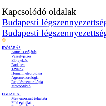
Kapcsolódó oldalak
Budapesti légszennyezettség
Budapesti légszennyezettsé
IDŐJÁRÁS
Aktuális
időjárás
Veszélyjelzés
Előrejelzés
Budapest
Tavaink
Humánmeteorológia
Agrometeorológia
Repülésmeteorológia
MeteoStúdió
ÉGHAJLAT
Magyarország éghajlata
Föld éghajlata