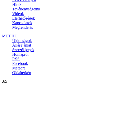
Hírek
Tevékenységeink
Videók
Elérhetőségek
Kapcsolatok
Megrendelés
MET.HU
Újdonságok
Állásajánlat
Szerzői jogok
Honlapról
RSS
Facebook
Meteora
Oldaltérkép
.65