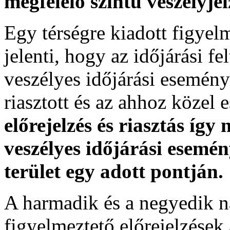
megfelelő szintű veszélyje
Egy térségre kiadott figyelme
jelenti, hogy az időjárási f
veszélyes időjárási esemény
riasztott és az ahhoz közel 
előrejelzés és riasztás így
veszélyes időjárási esemén
terület egy adott pontján.
A harmadik és a negyedik n
figyelmeztető előrejelzések