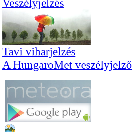
Veszélyjelzés
Tavi viharjelzés
A HungaroMet veszélyjelző