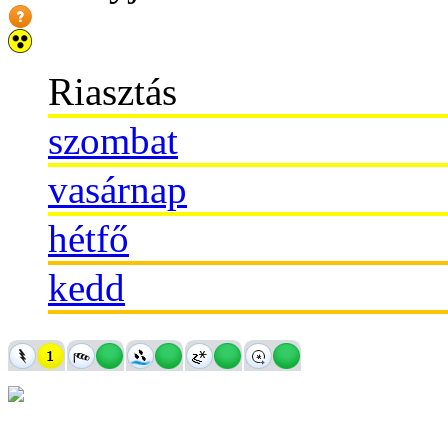
Riasztás
szombat
vasárnap
hétfő
kedd