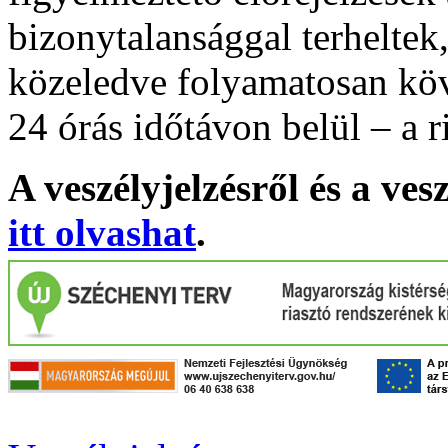
bizonytalansággal terheltek
közeledve folyamatosan köv
24 órás időtávon belül – a r
A veszélyjelzésről és a ves
itt olvashat
.