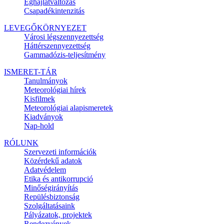
Éghajlatváltozás
Csapadékintenzitás
LEVEGŐKÖRNYEZET
Városi légszennyezettség
Háttérszennyezettség
Gammadózis-teljesítmény
ISMERET-TÁR
Tanulmányok
Meteorológiai hírek
Kisfilmek
Meteorológiai alapismeretek
Kiadványok
Nap-hold
RÓLUNK
Szervezeti információk
Közérdekű adatok
Adatvédelem
Etika és antikorrupció
Minőségirányítás
Repülésbiztonság
Szolgáltatásaink
Pályázatok, projektek
Rendezvények