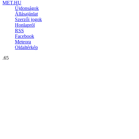
MET.HU
Újdonságok
Állásajánlat
Szerzői jogok
Honlapról
RSS
Facebook
Meteora
Oldaltérkép
.65