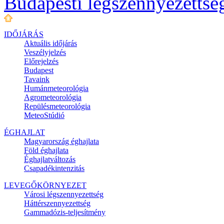
Budapesti légszennyezettsé
IDŐJÁRÁS
Aktuális
időjárás
Veszélyjelzés
Előrejelzés
Budapest
Tavaink
Humánmeteorológia
Agrometeorológia
Repülésmeteorológia
MeteoStúdió
ÉGHAJLAT
Magyarország éghajlata
Föld éghajlata
Éghajlatváltozás
Csapadékintenzitás
LEVEGŐKÖRNYEZET
Városi légszennyezettség
Háttérszennyezettség
Gammadózis-teljesítmény