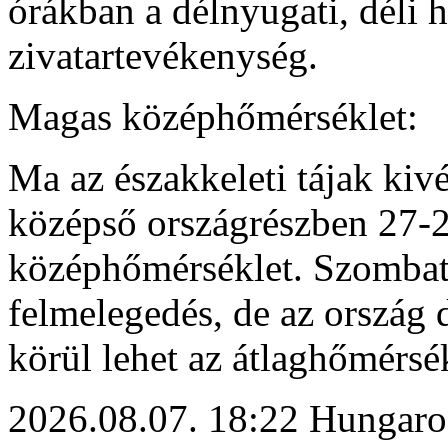
órákban a délnyugati, déli 
zivatartevékenység.
Magas középhőmérséklet:
Ma az északkeleti tájak kivét
középső országrészben 27-29
középhőmérséklet. Szombat
felmelegedés, de az ország d
körül lehet az átlaghőmérsék
2026.08.07. 18:22 Hungaro