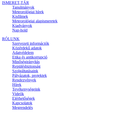
ISMERET-TÁR
Tanulmányok
Meteorológiai hírek
Kisfilmek
Meteorológiai alapismeretek
Kiadványok
Nap-hold
RÓLUNK
Szervezeti információk
Közérdekű adatok
Adatvédelem
Etika és antikorrupció
Minőségirányítás
Repülésbiztonság
Szolgáltatásaink
Pályázatok, projektek
Rendezvények
Hírek
Tevékenységeink
Videók
Elérhetőségek
Kapcsolatok
Megrendelés