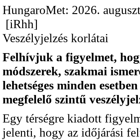
HungaroMet: 2026. auguszt
[iRhh]
Veszélyjelzés korlátai
Felhívjuk a figyelmet, ho
módszerek, szakmai ismer
lehetséges minden esetben 
megfelelő szintű veszélyje
Egy térségre kiadott figyelme
jelenti, hogy az időjárási f