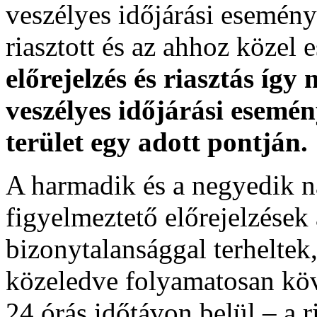
veszélyes időjárási esemény
riasztott és az ahhoz közel 
előrejelzés és riasztás így
veszélyes időjárási esemén
terület egy adott pontján.
A harmadik és a negyedik n
figyelmeztető előrejelzések
bizonytalansággal terheltek
közeledve folyamatosan köv
24 órás időtávon belül – a r