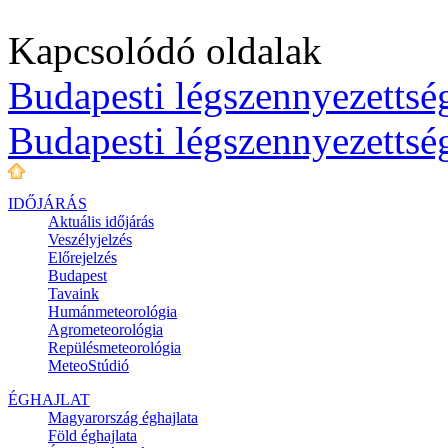
Kapcsolódó oldalak
Budapesti légszennyezettség
Budapesti légszennyezettsé
IDŐJÁRÁS
Aktuális
időjárás
Veszélyjelzés
Előrejelzés
Budapest
Tavaink
Humánmeteorológia
Agrometeorológia
Repülésmeteorológia
MeteoStúdió
ÉGHAJLAT
Magyarország éghajlata
Föld éghajlata