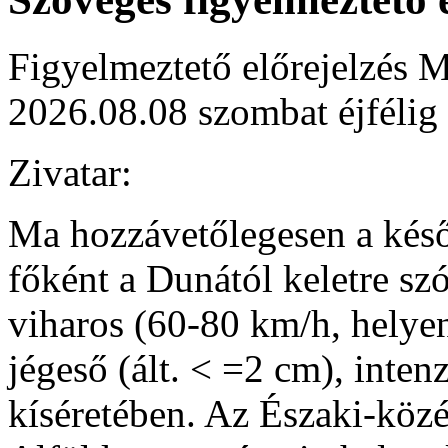
Figyelmeztető előrejelzés M
2026.08.08 szombat éjfélig
Zivatar:
Ma hozzávetőlegesen a késő d
főként a Dunától keletre sz
viharos (60-80 km/h, helye
jégeső (ált. < =2 cm), inte
kíséretében. Az Északi-közé