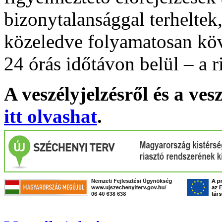
bizonytalansággal terheltek
közeledve folyamatosan köv
24 órás időtávon belül – a r
A veszélyjelzésről és a ves
itt olvashat
.