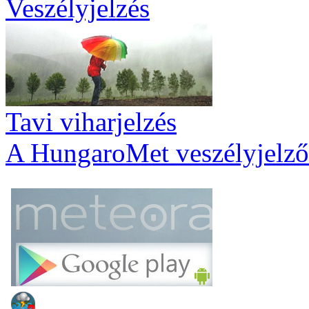
Veszélyjelzés
Tavi viharjelzés
A HungaroMet veszélyjelző