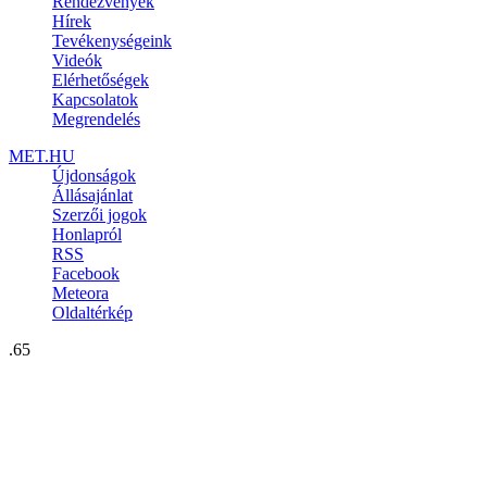
Rendezvények
Hírek
Tevékenységeink
Videók
Elérhetőségek
Kapcsolatok
Megrendelés
MET.HU
Újdonságok
Állásajánlat
Szerzői jogok
Honlapról
RSS
Facebook
Meteora
Oldaltérkép
.65