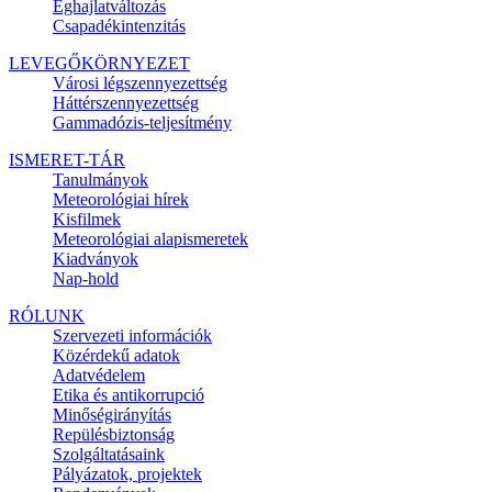
Éghajlatváltozás
Csapadékintenzitás
LEVEGŐKÖRNYEZET
Városi légszennyezettség
Háttérszennyezettség
Gammadózis-teljesítmény
ISMERET-TÁR
Tanulmányok
Meteorológiai hírek
Kisfilmek
Meteorológiai alapismeretek
Kiadványok
Nap-hold
RÓLUNK
Szervezeti információk
Közérdekű adatok
Adatvédelem
Etika és antikorrupció
Minőségirányítás
Repülésbiztonság
Szolgáltatásaink
Pályázatok, projektek