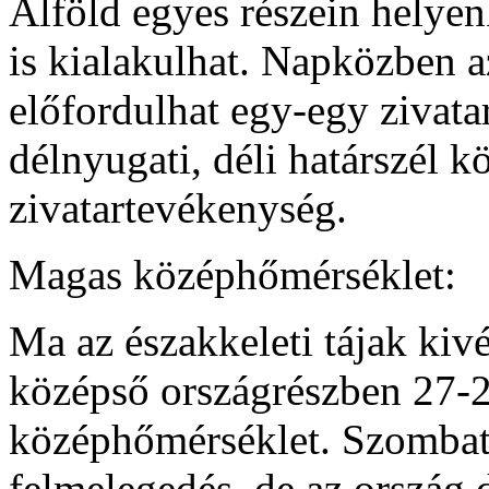
Alföld egyes részein helye
is kialakulhat. Napközben a
előfordulhat egy-egy zivata
délnyugati, déli határszél k
zivatartevékenység.
Magas középhőmérséklet:
Ma az északkeleti tájak kivét
középső országrészben 27-29
középhőmérséklet. Szombat
felmelegedés, de az ország d