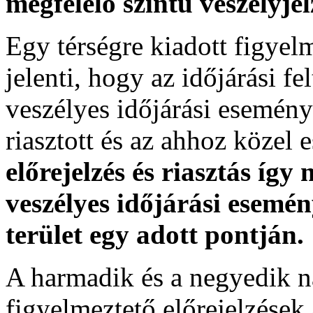
megfelelő szintű veszélyje
Egy térségre kiadott figyelme
jelenti, hogy az időjárási f
veszélyes időjárási esemény
riasztott és az ahhoz közel 
előrejelzés és riasztás így
veszélyes időjárási esemén
terület egy adott pontján.
A harmadik és a negyedik n
figyelmeztető előrejelzések