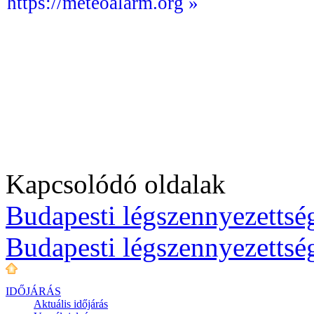
https://meteoalarm.org »
Kapcsolódó oldalak
Budapesti légszennyezettség
Budapesti légszennyezettsé
IDŐJÁRÁS
Aktuális
időjárás