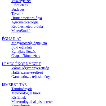
Veszélyjelzés
Előrejelzés
Budapest
Tavaink
Humánmeteorológia
Agrometeorológia
Repülésmeteorológia
MeteoStúdió
ÉGHAJLAT
Magyarország éghajlata
Föld éghajlata
Éghajlatváltozás
Csapadékintenzitás
LEVEGŐKÖRNYEZET
Városi légszennyezettség
Háttérszennyezettség
Gammadózis-teljesítmény
ISMERET-TÁR
Tanulmányok
Meteorológiai hírek
Kisfilmek
Meteorológiai alapismeretek
Kiadványok