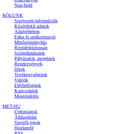
Nap-hold
RÓLUNK
Szervezeti információk
Közérdekű adatok
Adatvédelem
Etika és antikorrupció
Minőségirányítás
Repülésbiztonság
Szolgáltatásaink
Pályázatok, projektek
Rendezvények
Hírek
Tevékenységeink
Videók
Elérhetőségek
Kapcsolatok
Megrendelés
MET.HU
Újdonságok
Állásajánlat
Szerzői jogok
Honlapról
RSS