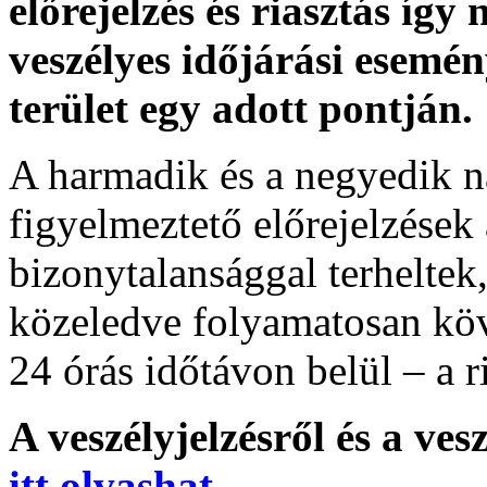
előrejelzés és riasztás így
veszélyes időjárási esemén
terület egy adott pontján.
A harmadik és a negyedik n
figyelmeztető előrejelzések
bizonytalansággal terheltek
közeledve folyamatosan köv
24 órás időtávon belül – a r
A veszélyjelzésről és a ves
itt olvashat
.