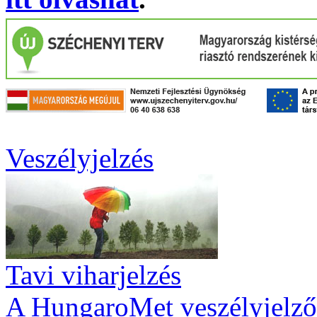
Veszélyjelzés
Tavi viharjelzés
A HungaroMet veszélyjelző