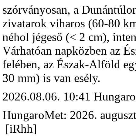
szórványosan, a Dunántúlon
zivatarok viharos (60-80 km
néhol jégeső (< 2 cm), inte
Várhatóan napközben az És
felében, az Észak-Alföld eg
30 mm) is van esély.
2026.08.06. 10:41 Hungaro
HungaroMet: 2026. auguszt
[iRhh]