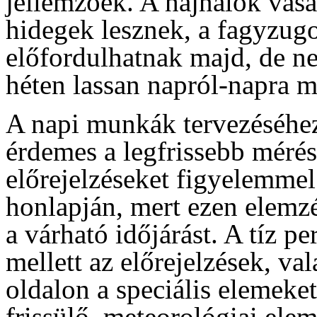
jellemzőek. A hajnalok vasá
hidegek lesznek, a fagyzug
előfordulhatnak majd, de ne
héten lassan napról-napra m
A napi munkák tervezéséhez
érdemes a legfrissebb mérés
előrejelzéseket figyelemme
honlapján, mert ezen elemzé
a várható időjárást. A tíz p
mellett az előrejelzések, va
oldalon a speciális elemeke
frissülő, meteorológiai ele