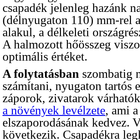
csapadék jelenleg hazánk n
(délnyugaton 110) mm-rel a
alakul, a délkeleti országr
A halmozott hőösszeg viszo
optimális értéket.
A folytatásban
szombatig 
számítani, nyugaton tartós e
záporok, zivatarok várhatók
a növények levélzete
, ami 
elszaporodásának kedvez. V
következik. Csapadékra leg