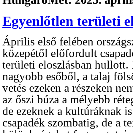
Egyenlőtlen területi 
Április első felében országsz
közepétől előfordult csapa
területi eloszlásban hullott
nagyobb esőből, a talaj fölső
vetés ezeken a részeken nem
az őszi búza a mélyebb réte
de ezeknek a kultúráknak is 
csapadék szombatig, de a te