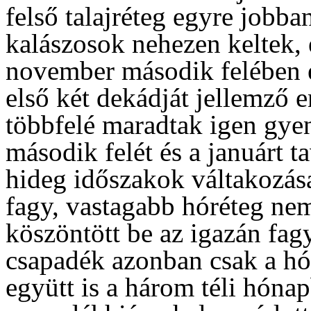
felső talajréteg egyre jobban
kalászosok nehezen keltek, 
november második felében é
első két dekádját jellemző e
többfelé maradtak igen gy
második felét és a januárt 
hideg időszakok váltakozása
fagy, vastagabb hóréteg nem
köszöntött be az igazán fagy
csapadék azonban csak a hó
együtt is a három téli hón