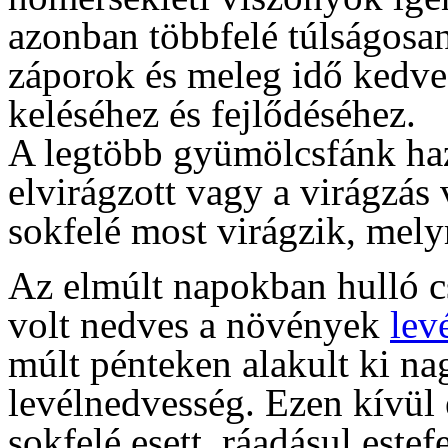
azonban többfelé túlságosan
záporok és meleg idő kedve
keléséhez és fejlődéséhez.
A legtöbb gyümölcsfánk ha
elvirágzott vagy a virágzás 
sokfelé most virágzik, mely
Az elmúlt napokban hulló c
volt nedves a növények
lev
múlt pénteken alakult ki nag
levélnedvesség. Ezen kívül 
sokfelé esett, ráadásul este