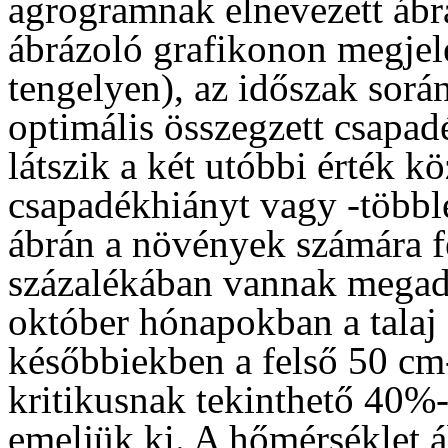
agrogramnak elnevezett ábrá
ábrázoló grafikonon megjele
tengelyen), az időszak sorá
optimális összegzett csapadé
látszik a két utóbbi érték kö
csapadékhiányt vagy -többle
ábrán a növények számára f
százalékában vannak megadv
október hónapokban a talaj 
későbbiekben a felső 50 cm-
kritikusnak tekinthető 40%-o
emeljük ki. A hőmérséklet á