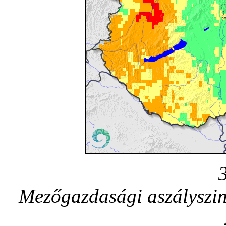
Mezőgazdasági aszályszint