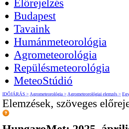
Előrejelzés
Budapest
Tavaink
Humánmeteorológia
Agrometeorológia
Repülésmeteorológia
MeteoStúdió
IDŐJÁRÁS >
Agrometeorológia >
Agrometeorológiai elemzés >
Egy
Elemzések, szöveges előrej
HungaroMet: 2025. április