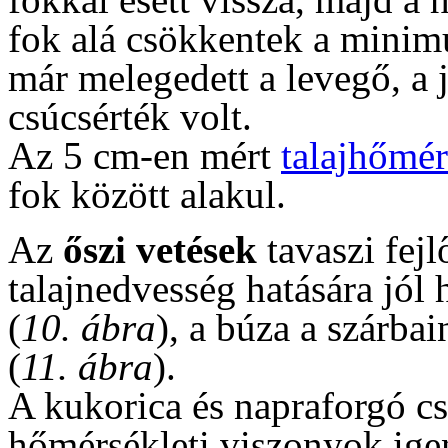
fok alá csökkentek a mini
már melegedett a levegő, a 
csúcsérték volt.
Az 5 cm-en mért
talajhőmér
fok között alakul.
Az
őszi vetések
tavaszi fej
talajnedvesség hatására jól 
(
10. ábra
), a búza a szárbai
(
11. ábra
).
A kukorica és napraforgó cs
hőmérsékleti viszonyok igen 