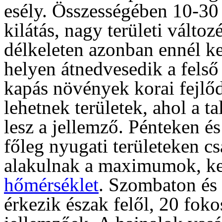
esély. Összességében 10-30
kilátás, nagy területi válto
délkeleten azonban ennél k
helyen átnedvesedik a fels
kapás növények korai fejlő
lehetnek területek, ahol a t
lesz a jellemző. Pénteken é
főleg nyugati területeken c
alakulnak a maximumok, ke
hőmérséklet
. Szombaton és
érkezik észak felől, 20 foko