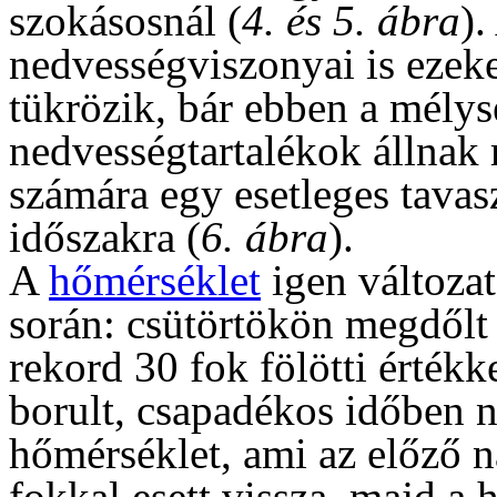
szokásosnál (
4. és 5. ábra
).
nedvességviszonyai is ezeke
tükrözik, bár ebben a mélys
nedvességtartalékok állnak
számára egy esetleges tavas
időszakra (
6. ábra
).
A
hőmérséklet
igen változat
során: csütörtökön megdől
rekord 30 fok fölötti értékke
borult, csapadékos időben 
hőmérséklet, ami az előző 
fokkal esett vissza, majd a 