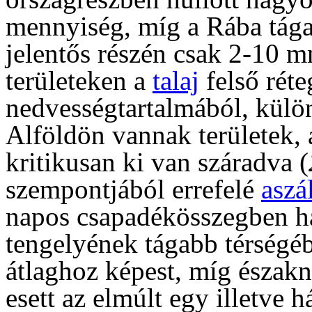
mennyiség, míg a Rába tága
jelentős részén csak 2-10 m
területeken a
talaj
felső réte
nedvességtartalmából, külön
Alföldön vannak területek, a
kritikusan ki van száradva (
szempontjából errefelé
aszá
napos csapadékösszegben ha
tengelyének tágabb térségéb
átlaghoz képest, míg észak
esett az elmúlt egy illetve