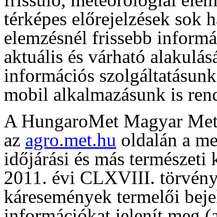
térképes előrejelzések sok 
elemzésnél frissebb informá
aktuális és várható alakulás
információs szolgáltatásun
mobil alkalmazásunk is rend
A HungaroMet Magyar Meteo
az
agro.met.hu
oldalán a me
időjárási és más természeti
2011. évi CLXVIII. törvény 
káresemények termelői beje
információkat jelenít meg (a