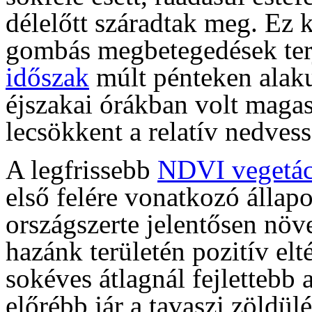
délelőtt száradtak meg. Ez k
gombás megbetegedések ter
időszak
múlt pénteken alakul
éjszakai órákban volt maga
lecsökkent a relatív nedvess
A legfrissebb
NDVI vegetác
első felére vonatkozó állap
országszerte jelentősen növ
hazánk területén pozitív elt
sokéves átlagnál fejlettebb 
előrébb jár a tavaszi zöldülé