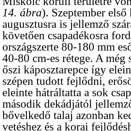
Miskolc körüli területre v
14. ábra
). Szeptember első 
augusztusra is jellemző szár
követően csapadékosra fordu
országszerte 80-180 mm eső e
40-80 cm-es rétege. A még 
őszi káposztarepce így elei
szépen tudott fejlődni, erős
eleinte hátráltatta a sok csa
második dekádjától jellemz
bővelkedő talaj azonban ke
vetéshez és a korai fejlődé