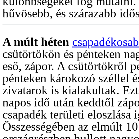
különbségeket fog mutatni. 
hűvösebb, és szárazabb idő
A múlt héten
csapadékosab
csütörtökön és pénteken nagy
eső, zápor. A csütörtökről p
pénteken károkozó széllel é
zivatarok is kialakultak. Ez
napos idő után keddtől zápo
csapadék területi eloszlása
Összességében az elmúlt 10 
országrészben hullott nagy