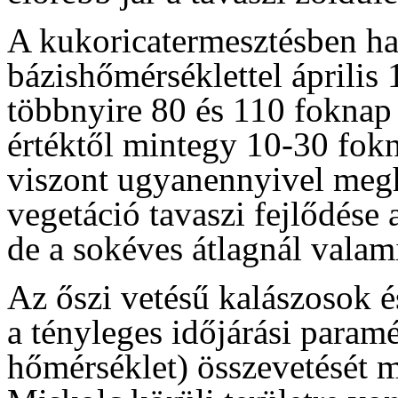
A kukoricatermesztésben ha
bázishőmérséklettel április 
többnyire 80 és 110 foknap 
értéktől mintegy 10-30 fokn
viszont ugyanennyivel megha
vegetáció tavaszi fejlődése 
de a sokéves átlagnál valami
Az őszi vetésű kalászosok és
a tényleges időjárási param
hőmérséklet) összevetését m