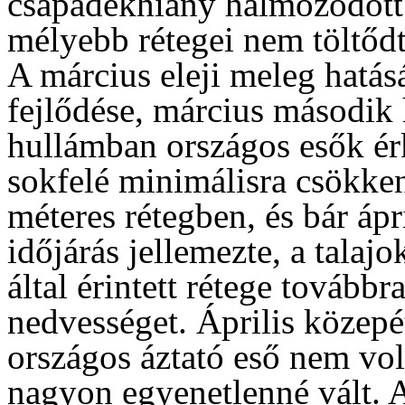
csapadékhiány halmozódott f
mélyebb rétegei nem töltődt
A március eleji meleg hatás
fejlődése, március második 
hullámban országos esők ér
sokfelé minimálisra csökkent
méteres rétegben, és bár ápri
időjárás jellemezte, a talaj
által érintett rétege továbbr
nedvességet. Április közepé
országos áztató eső nem volt
nagyon egyenetlenné vált. A