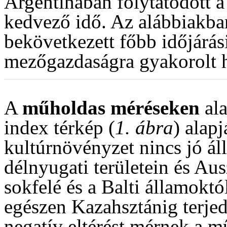
Argentínában folytatódott 
kedvező idő. Az alábbiakba
bekövetkezett főbb időjárás
mezőgazdaságra gyakorolt ha
A
műholdas méréseken
ala
index térkép (
1. ábra
) alapj
kultúrnövényzet nincs jó ál
délnyugati területein és Aus
sokfelé és a Balti államoktó
egészen Kazahsztánig terjed
negatív eltérést mérnek a 