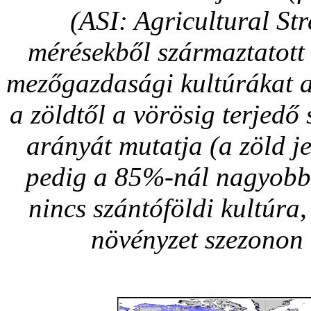
(ASI: Agricultural St
mérésekből származtatott 
mezőgazdasági kultúrákat a
a zöldtől a vörösig terjedő s
arányát mutatja (a zöld j
pedig a 85%-nál nagyobb é
nincs szántóföldi kultúra,
növényzet szezonon