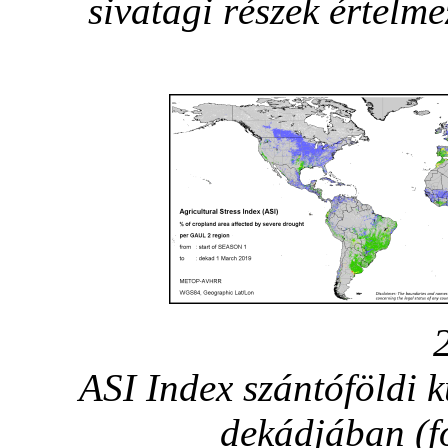
sivatagi részek értelme
ASI Index szántóföldi 
dekádjában (f