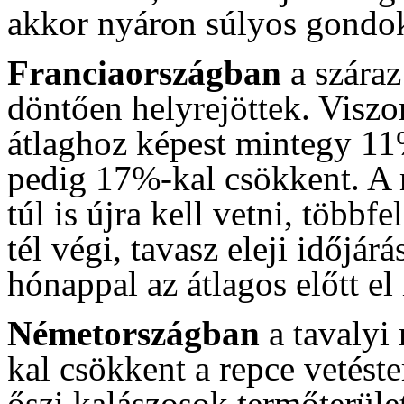
akkor nyáron súlyos gondok
Franciaországban
a száraz
döntően helyrejöttek. Viszon
átlaghoz képest mintegy 11%
pedig 17%-kal csökkent. A r
túl is újra kell vetni, többf
tél végi, tavasz eleji időjárá
hónappal az átlagos előtt el 
Németországban
a tavalyi
kal csökkent a repce vetéste
őszi kalászosok termőterület