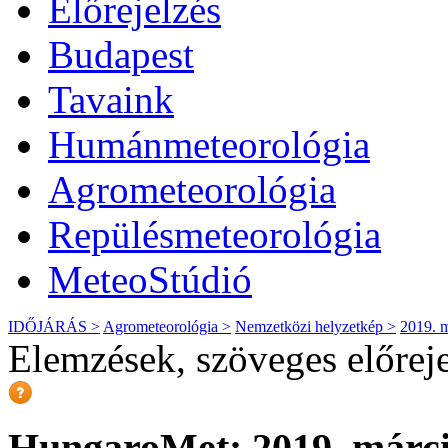
Előrejelzés
Budapest
Tavaink
Humánmeteorológia
Agrometeorológia
Repülésmeteorológia
MeteoStúdió
IDŐJÁRÁS >
Agrometeorológia >
Nemzetközi helyzetkép >
2019. m
Elemzések, szöveges előrej
HungaroMet: 2019. márci