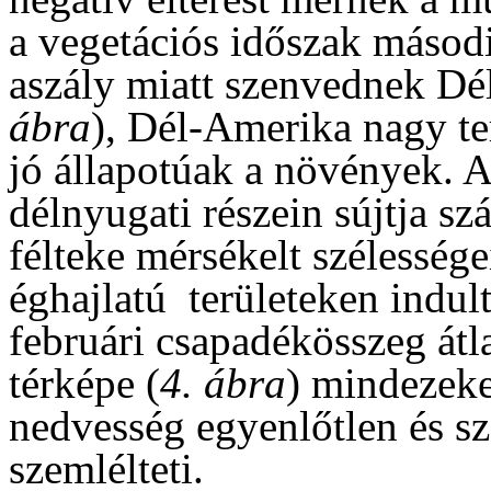
a vegetációs időszak másodi
aszály miatt szenvednek Dél
ábra
), Dél-Amerika nagy te
jó állapotúak a növények. A
délnyugati részein sújtja sz
félteke mérsékelt szélesség
éghajlatú területeken indult
februári csapadékösszeg átla
térképe (
4. ábra
) mindezeke
nedvesség egyenlőtlen és szé
szemlélteti.