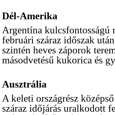
Dél-Amerika
Argentína kulcsfontosságú m
februári száraz időszak utá
szintén heves záporok tere
másodvetésű kukorica és gy
Ausztrália
A keleti országrész középső
száraz időjárás uralkodott f