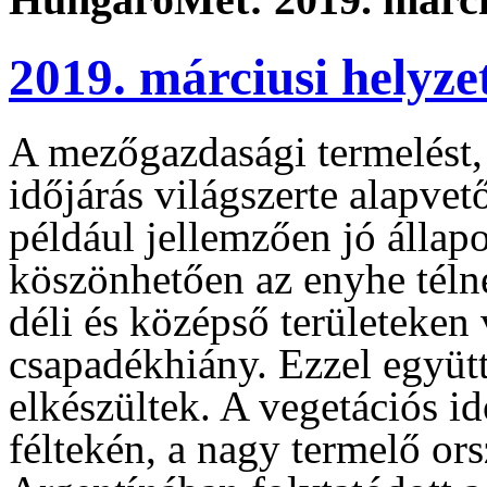
2019. márciusi helyze
A mezőgazdasági termelést, 
időjárás világszerte alapve
például jellemzően jó állap
köszönhetően az enyhe télne
déli és középső területeken
csapadékhiány. Ezzel együtt
elkészültek. A vegetációs i
féltekén, a nagy termelő or