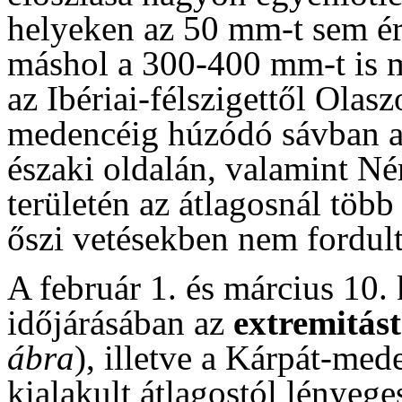
helyeken az 50 mm-t sem ért
máshol a 300-400 mm-t is 
az Ibériai-félszigettől Olasz
medencéig húzódó sávban al
északi oldalán, valamint N
területén az átlagosnál több
őszi vetésekben nem fordult
A február 1. és március 10.
időjárásában az
extremitást
ábra
), illetve a Kárpát-med
kialakult átlagostól lényeg