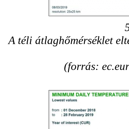
A téli átlaghőmérséklet elt
(forrás: ec.eu