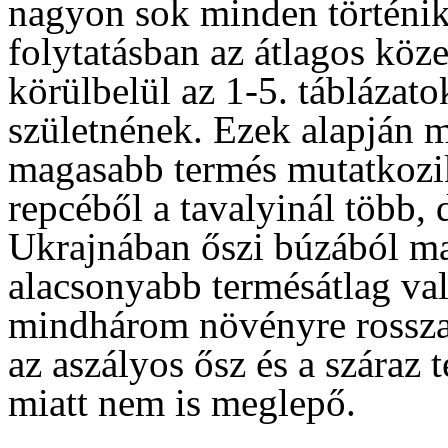
nagyon sok minden történik 
folytatásban az átlagos köze
körülbelül az 1-5. tábláza
születnének. Ezek alapján m
magasabb termés mutatkozik
repcéből a tavalyinál több, 
Ukrajnában őszi búzából ma
alacsonyabb termésátlag va
mindhárom növényre rosszab
az aszályos ősz és a száraz té
miatt nem is meglepő.