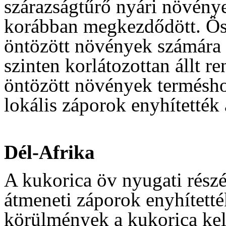
szárazságtűrő nyári növénye
korábban megkezdődött. Öss
öntözött növények számára m
szinten korlátozottan állt r
öntözött növények termésho
lokális záporok enyhítették 
Dél-Afrika
A kukorica öv nyugati részén
átmeneti záporok enyhített
körülmények a kukorica kele