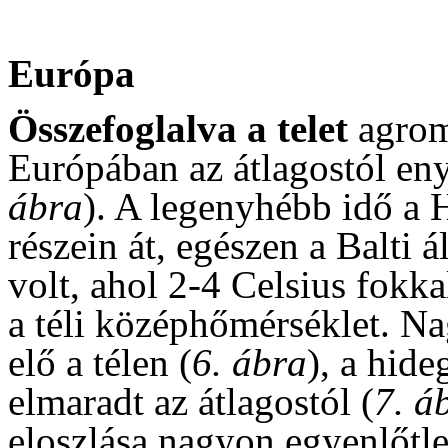
Európa
Összefoglalva a telet
agrom
Európában az átlagostól eny
ábra
). A legenyhébb idő a 
részein át, egészen a Balti 
volt, ahol 2-4 Celsius fokka
a téli középhőmérséklet. N
elő a télen (
6. ábra
), a hid
elmaradt az átlagostól (
7. á
eloszlása nagyon egyenlőtle