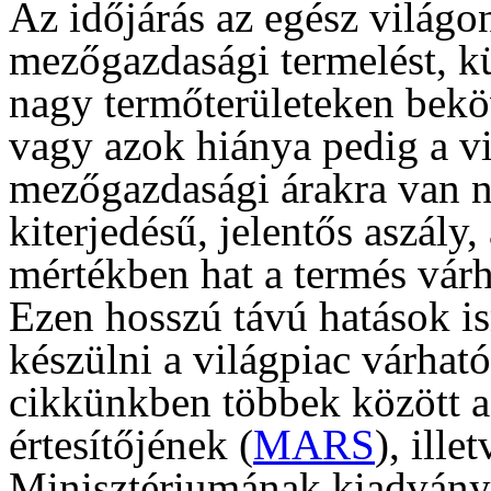
Az időjárás az egész világo
mezőgazdasági termelést, k
nagy termőterületeken beköv
vagy azok hiánya pedig a vi
mezőgazdasági árakra van n
kiterjedésű, jelentős aszály,
mértékben hat a termés vár
Ezen hosszú távú hatások is
készülni a világpiac várhat
cikkünkben többek között a
értesítőjének (
MARS
), ill
Minisztériumának kiadvány