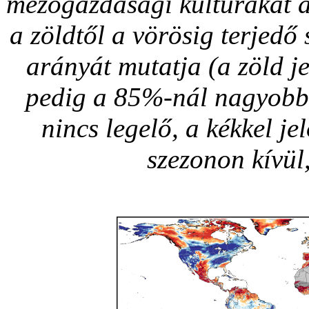
mezőgazdasági kultúrákat a
a zöldtől a vörösig terjedő s
arányát mutatja (a zöld j
pedig a 85%-nál nagyobb é
nincs legelő, a kékkel je
szezonon kívü