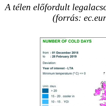
A télen előfordult legalac
(forrás: ec.eu