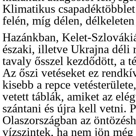
Klimatikus csapadéktöbblet
felén, míg délen, délkeleten
Hazánkban, Kelet-Szlováki
északi, illetve Ukrajna déli
tavaly ősszel kezdődött, a t
Az őszi vetéseket ez rendkív
kisebb a repce vetésterület
vetett táblák, amiket az elég
szántani és újra kell vetni.
Olaszországban az öntözésh
vízszintek, ha nem jön még 