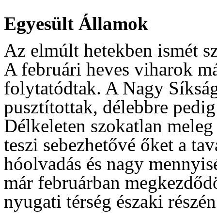
Egyesült Államok
Az elmúlt hetekben ismét sz
A februári heves viharok má
folytatódtak. A Nagy Síksá
pusztítottak, délebbre pedig 
Délkeleten szokatlan meleg s
teszi sebezhetővé őket a ta
hóolvadás és nagy mennyis
már februárban megkezdődöt
nyugati térség északi részé