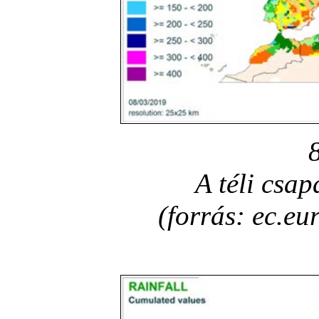
A téli csa
(forrás: ec.eu