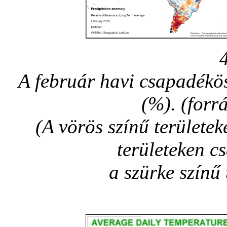
A február havi csapadékös
(%). (forr
(A vörös színű területe
területeken c
a szürke színű 