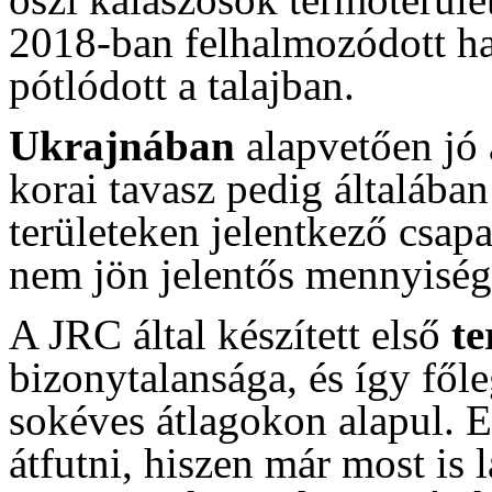
2018-ban felhalmozódott ha
pótlódott a talajban.
Ukrajnában
alapvetően jó 
korai tavasz pedig általában
területeken jelentkező csap
nem jön jelentős mennyiség
A JRC által készített első
te
bizonytalansága, és így fől
sokéves átlagokon alapul. E
átfutni, hiszen már most is 