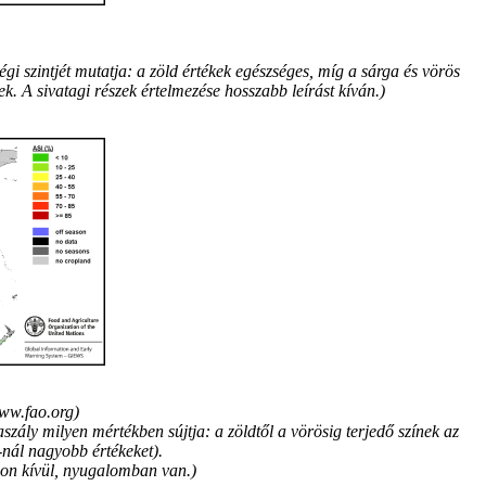
i szintjét mutatja: a zöld értékek egészséges, míg a sárga és vörös
ek. A sivatagi részek értelmezése hosszabb leírást kíván.)
ww.fao.org)
zály milyen mértékben sújtja: a zöldtől a vörösig terjedő színek az
%-nál nagyobb értékeket).
onon kívül, nyugalomban van.)