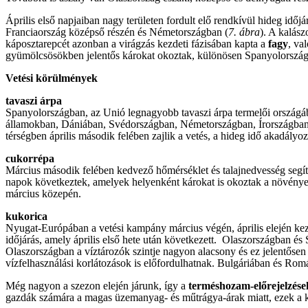
Április első napjaiban nagy területen fordult elő rendkívül hideg id
Franciaország középső részén és Németországban (
7. ábra
). A kalász
káposztarepcét azonban a virágzás kezdeti fázisában kapta a
fagy
, va
gyümölcsösökben jelentős károkat okoztak, különösen Spanyolorszá
Vetési körülmények
tavaszi árpa
Spanyolországban, az Unió legnagyobb tavaszi árpa termelői országában
államokban, Dániában, Svédországban, Németországban, Írországban, az
térségben április második felében zajlik a vetés, a hideg idő akadályo
cukorrépa
Március második felében kedvező hőmérséklet és talajnedvesség segíte
napok következtek, amelyek helyenként károkat is okoztak a növényekb
március közepén.
kukorica
Nyugat-Európában a vetési kampány március végén, április elején kez
időjárás, amely április első hete után következett. Olaszországban és
Olaszországban a víztározók szintje nagyon alacsony és ez jelentősen 
vízfelhasználási korlátozások is előfordulhatnak. Bulgáriában és Románi
Még nagyon a szezon elején járunk, így a
terméshozam-előrejelzése
gazdák számára a magas üzemanyag- és műtrágya-árak miatt, ezek a k