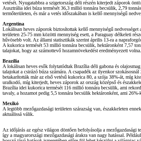
vetését. Nyugatabbra a szigetország déli részén kiterjedt záporok öntö
Ausztrália idei búza termését 36,3 millió tonnára becsülik, 2,79 tonn
termőterületen, és már a vetés időszakában is kellő mennyiségű nedves
Argentína
Lokálisan heves záporok biztosítottak kellő mennyiségű nedvességet a
területen 25-75 mm közötti mennyiség esett, a Paraguay délkeleti rész
hűvösebb volt. Az állami statisztikák szerint április 13-ra a naprafor
A kukorica termését 53 millió tonnára becsülik, hektáronként 7,57 tonn
talajokat, hogy az számottevő hozamnövekedést eredményezett volna. K
Brazília
A lokálisan heves esők folytatódtak Brazília déli gabona és olajosmag 
talajokat a csirázó búza számára. A csapadék az ilyenkor szokásosnál 2
betakarították már az első vetésű kukorica 80, a szója 38%-át, míg ki
uralkodó, míg kiterjedt, heves záporok az ország középső és északkele
Brazília idei kukorica termését 116 millió tonnára becsülik, ami rek
tavaly, a hozamot pedig 5,5 tonnára becsülik hektáronként, ami 26%-k
Mexikó
A legtöbb mezőgazdasági területen szárazság van, északkeleten ennek 
aktuálissá válik.
Az időjárás az egész világon döntően befolyásolja a mezőgazdasági te
így a magyarországi mezőgazdasági árakra van nagy hatással. Például 
hosszú távú hatások ismeretében előre föl lehet készülni a világpiac 