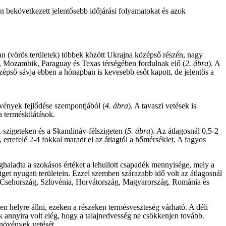
en bekövetkezett jelentősebb időjárási folyamatokat és azok
ban (vörös területek) többek között Ukrajna középső részén, nagy
ó, Mozambik, Paraguay és Texas térségében fordulnak elő (
2. ábra
). A
zépső sávja ebben a hónapban is kevesebb esőt kapott, de jelentős a
vények fejlődése szempontjából (
4. ábra
). A tavaszi vetések is
 terméskilátások.
-szigeteken és a Skandináv-félszigeten (
5. ábra
). Az átlagosnál 0,5-2
rrefelé 2-4 fokkal maradt el az átlagtól a hőmérséklet. A fagyos
eghaladta a szokásos értéket a lehullott csapadék mennyisége, mely a
iget nyugati területein. Ezzel szemben szárazabb idő volt az átlagosnál
ia, Csehország, Szlovénia, Horvátország, Magyarország, Románia és
en helyre állni, ezeken a részeken termésveszteség várható. A déli
 annyira volt elég, hogy a talajnedvesség ne csökkenjen tovább.
 növények vetését.