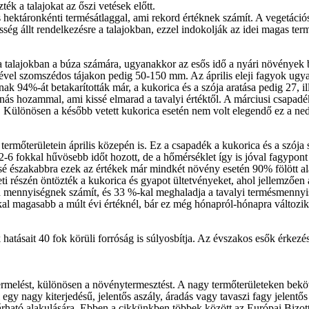
zték a talajokat az őszi vetések előtt.
ás hektáronkénti termésátlaggal, ami rekord értéknek számít. A vegetáci
ség állt rendelkezésre a talajokban, ezzel indokolják az idei magas term
 talajokban a búza számára, ugyanakkor az esős idő a nyári növények b
ével szomszédos tájakon pedig 50-150 mm. Az április eleji fagyok ugyan
gónak 94%-át betakarították már, a kukorica és a szója aratása pedig 27,
ás hozammal, ami kissé elmarad a tavalyi értéktől. A márciusi csapadéko
ülönösen a később vetett kukorica esetén nem volt elegendő ez a nedve
termőterületein április közepén is. Ez a csapadék a kukorica és a szója 
-6 fokkal hűvösebb időt hozott, de a hőmérséklet így is jóval fagypont 
ssé északabbra ezek az értékek már mindkét növény esetén 90% fölött al
ti részén öntözték a kukorica és gyapot ültetvényeket, ahol jellemzően
ord mennyiségnek számít, és 33 %-kal meghaladja a tavalyi termésmennyi
al magasabb a múlt évi értéknél, bár ez még hónapról-hónapra változik
hatásait 40 fok körüli forróság is súlyosbítja. Az évszakos esők érkezé
rmelést, különösen a növénytermesztést. A nagy termőterületeken beköv
egy nagy kiterjedésű, jelentős aszály, áradás vagy tavaszi fagy jelent
várható alakulására. Ebben a cikkünkben többek között az Európai Bizotts