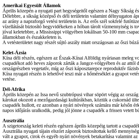
Amerikai Egyesült Államok
Április közepén a nyugati part hegységeitől egészen a Nagy Síkság ész
Délebbre, a síkság középső és déli területein valamint délnyugaton ápr
az arány a napraforgó vetési területein is. Az erős szél sokfelé futótü
vízellátását biztosító hegyvidékeken a hóban tárolt vízmennyiség is 
jóval keletebbre, a Mississippi völgyében lokálisan 50-100 mm csapad
államokban és északkeleten is.
A vetésterületet nagy részét sújtó aszály miatt országosan az őszi bú
Kelet-Ázsia
Kína déli részén, egészen az Észak-Kínai Alföldig nyáriasan meleg vo
csapadékot adó heves záporok zárták a Jangce-völgyében és az attól dél
országrészben vegetatív, míg az őszi káposztarepce reproduktív fázisba
Kína nyugati részén is lehetővé teszi már a hőmérséklet a gyapot veté
vetése.
Dél-Afrika
Április közepén az Issa nevű szubtrópusi vihar söpört végig az orszá
károkat okozott a mezőgazdasági kultúrákban, köztük a cukornád ült
csapadék hullott, ez azonban a nyári növények számára már későn érke
napos időjárás uralkodik, pedig jól jönne a csapadék a frissen vetett 
Ausztrália
A szigetország keleti részén egészen április közepéig tartott a csapa
Ausztrália nyugati tájain elszórt záporok biztosítottak kellő mennyisé
vált a gyapot, cirok és egyéb nyári növények betakarítása valamint az 