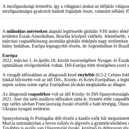
A mezőgazdasági termelést, így a világpiaci árakat az időjárás világs
mezőgazdaságra gyakorolt hatását foglaljuk össze, valamint néhány 
A
műholdas méréseken
alapuló legfrissebb globális VHI index térké
területen Észak-Amerikában, Brazília középső vidékén. Jelentősebb, v
márciusi csapadékösszeg anomália globális térképén nagy területeken 
hiány Indiában, Európa legnagyobb részén, de Argentínában és Brazíli
Európa
2022. március 1. és április 18. között összességében Nyugat- és Ész
optimálisan elvégezhetőek voltak. Dél-Európa több térségében ezzel 
A vizsgált időszakban az átlagosnál kissé
enyhébb
(0,5-2 Celsius fok
fokkal hűvösebb volt az idő Dél-, Közép- és Kelet-Európában, a leghi
napok száma szinte egész Európában jócskán meghaladta az átlagot.
Az átlagosnál
csapadékos
volt az idő Közép- és Dél-Spanyolországba
2021. ősze óta tartó aszályos időszakot zárta le. Szintén több csapadé
egy széles sávban Franciaország északi részétől a balti térségig, Ol
Ukrajna nyugati területein.
Spanyolország és Portugália déli részén a kiadós esők bár megszüntet
Murcia tartományban a heves esőzés és jégverés a gyümölcsösökben ok
Továbbra is aszály van Olaszország északi, középső és délnyugati rész