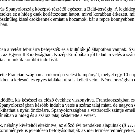
őjárás Spanyolország középső részétől egészen a Balti-térségig. A leghi
osokra ez a hideg csak korlátozottan hatott, mivel korábban érkezett, m
lószínűleg kissé csökkennek emiatt a hozamok, bár a repce könnyebben r
gban.
 a vetést februárra befejezték és a kultúrák jó állapotban vannak. Szi
 Egyesült Királyságban. Közép-Európában jól haladt a vetés a száraz idő
zta a munkák korábbi indulását.
tte Franciaországban a cukorrépa vetési kampányát, melyet egy 10 napos
en a kelésnél és egyes táblákat újra is kellett vetni. Németországban 
dődött, kis késéssel az előző évekhez viszonyítva. Franciaországban é
 Spanyolországban később indult a vetés a száraz talaj miatt, de nagyon
kihathat a nyári öntözésre. Spanyolországban a víztározók szintje emelk
ában a hideg és a száraz talaj késleltette a vetést.
k
, néhány kivételtől eltekintve, az előző évi trendeken alapulnak (
8-11.
örülmények is jelentősen befolyásolhatják az idei terméseredményeket.