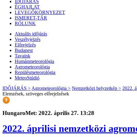
IDŐJÁRÁS
ÉGHAJLAT
LEVEGŐKÖRNYEZET
ISMERET-TÁR
RÓLUNK
Aktuális
időjárás
Veszélyjelzés
Előrejelzés
Budapest
Tavaink
Humánmeteorológia
Agrometeorológia
Repülésmeteorológia
MeteoStúdió
IDŐJÁRÁS >
Agrometeorológia >
Nemzetközi helyzetkép >
2022. á
Elemzések, szöveges előrejelzések
HungaroMet: 2022. április 27. 13:28
2022. áprilisi nemzetközi agrom