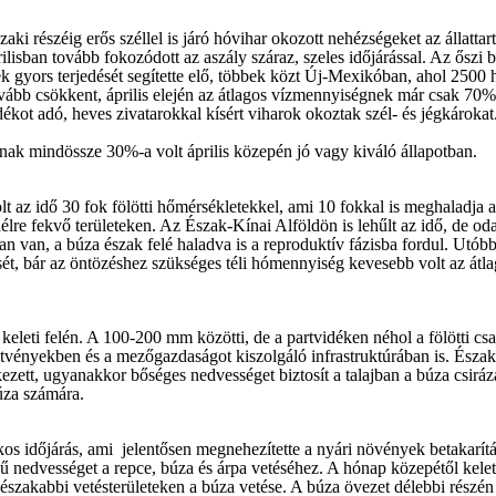
aki részéig erős széllel is járó hóvihar okozott nehézségeket az állatt
ilisban tovább fokozódott az aszály száraz, szeles időjárással. Az őszi 
zek gyors terjedését segítette elő, többek közt Új-Mexikóban, ahol 2500 
tovább csökkent, április elején az átlagos vízmennyiségnek már csak 70
ékot adó, heves zivatarokkal kísért viharok okoztak szél- és jégkároka
zának mindössze 30%-a volt április közepén jó vagy kiváló állapotban.
lt az idő 30 fok fölötti hőmérsékletekkel, ami 10 fokkal is meghaladja
re fekvő területeken. Az Észak-Kínai Alföldön is lehűlt az idő, de oda 
n van, a búza észak felé haladva is a reproduktív fázisba fordul. Utóbb
sét, bár az öntözéshez szükséges téli hómennyiség kevesebb volt az átla
g keleti felén. A 100-200 mm közötti, de a partvidéken néhol a fölötti
etvényekben és a mezőgazdaságot kiszolgáló infrastruktúrában is. Ész
zett, ugyanakkor bőséges nedvességet biztosít a talajban a búza csiráz
búza számára.
dékos időjárás, ami jelentősen megnehezítette a nyári növények betakarí
gű nedvességet a repce, búza és árpa vetéséhez. A hónap közepétől kelet
északabbi vetésterületeken a búza vetése. A búza övezet délebbi részén t