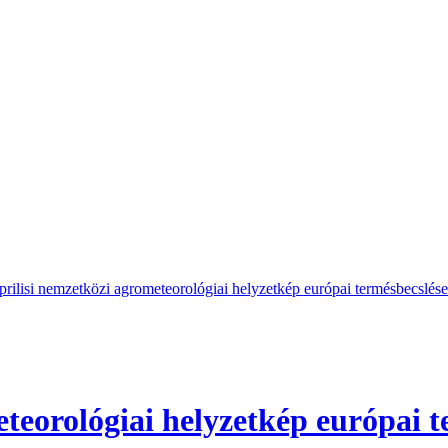
prilisi nemzetközi agrometeorológiai helyzetkép európai termésbecslés
eteorológiai helyzetkép európai 