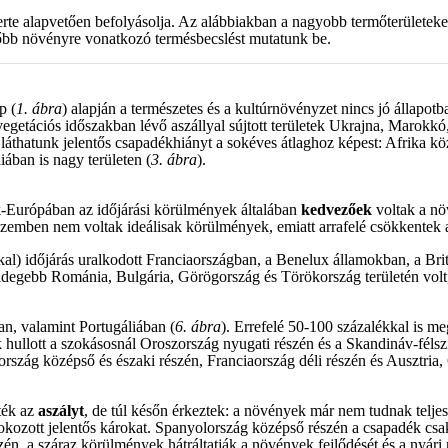
zerte alapvetően befolyásolja. Az alábbiakban a nagyobb termőterületek
főbb növényre vonatkozó termésbecslést mutatunk be.
p (
1. ábra
) alapján a természetes és a kultúrnövényzet nincs jó állapot
egetációs időszakban lévő aszállyal sújtott területek Ukrajna, Marokk
láthatunk jelentős csapadékhiányt a sokéves átlaghoz képest: Afrika kö
ában is nagy területen (
3. ábra
).
ak-Európában az időjárási körülmények általában
kedvezőek
voltak a nö
szemben nem voltak ideálisak körülmények, emiatt arrafelé csökkentek a
kal) időjárás uralkodott Franciaországban, a Benelux államokban, a Brit
degebb Románia, Bulgária, Görögország és Törökország területén volt, e
n, valamint Portugáliában (
6. ábra
). Errefelé 50-100 százalékkal is m
k hullott a szokásosnál Oroszország nyugati részén és a Skandináv-félsz
aszország középső és északi részén, Franciaország déli részén és Ausztr
ték az
aszályt
, de túl későn érkeztek: a növények már nem tudnak teljes
ozott jelentős károkat. Spanyolország középső részén a csapadék csak
én, a száraz körülmények hátráltatják a növények fejlődését és a nyári