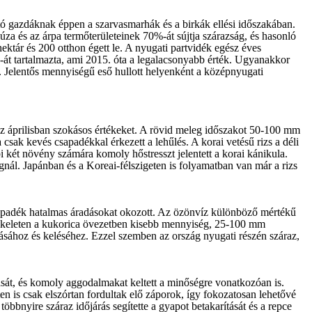
artó gazdáknak éppen a szarvasmarhák és a birkák ellési időszakában.
búza és az árpa termőterületeinek 70%-át sújtja szárazság, és hasonló
hektár és 200 otthon égett le. A nyugati partvidék egész éves
%-át tartalmazta, ami 2015. óta a legalacsonyabb érték. Ugyanakkor
t. Jelentős mennyiségű eső hullott helyenként a középnyugati
 az áprilisban szokásos értékeket. A rövid meleg időszakot 50-100 mm
csak kevés csapadékkal érkezett a lehűlés. A korai vetésű rizs a déli
i két növény számára komoly hőstresszt jelentett a korai kánikula.
gnál. Japánban és a Koreai-félszigeten is folyamatban van már a rizs
 csapadék hatalmas áradásokat okozott. Az özönvíz különböző mértékű
akkeleten a kukorica övezetben kisebb mennyiség, 25-100 mm
ásához és keléséhez. Ezzel szemben az ország nyugati részén száraz,
tását, és komoly aggodalmakat keltett a minőségre vonatkozóan is.
en is csak elszórtan fordultak elő záporok, így fokozatosan lehetővé
öbbnyire száraz időjárás segítette a gyapot betakarítását és a repce