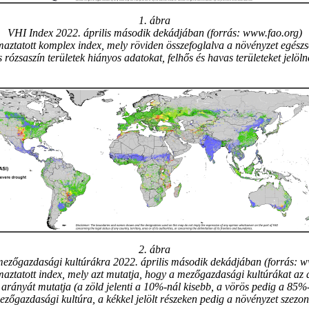
1. ábra
VHI Index 2022. április második dekádjában (forrás: www.fao.org)
tatott komplex index, mely röviden összefoglalva a növényzet egészség
 rózsaszín területek hiányos adatokat, felhős és havas területeket jelöln
2. ábra
mezőgazdasági kultúrákra 2022. április második dekádjában (forrás: w
aztatott index, mely azt mutatja, hogy a mezőgazdasági kultúrákat az as
et arányát mutatja (a zöld jelenti a 10%-nál kisebb, a vörös pedig a 85
ezőgazdasági kultúra, a kékkel jelölt részeken pedig a növényzet szez