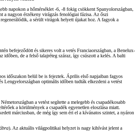
degebb napokon a hőmérséklet -6, -8 fokig csökkent Spanyolországban,
int a nagyon érzékeny virágzás fenológiai fázisa. Az őszi
egenerálódik, a sérült virágok helyett újakat hoz. A fagyok a
ntén befejeződött és sikeres volt a vetés Franciaországban, a Benelux-
ben, de a felső talajréteg száraz, így csúszott a kelés. A balti
 időszakon belül be is fejeztek. Április első napjaiban fagyos
és Lengyelországban optimális időben tudták elkezdeni a vetést
s Németországban a vetést segítette a melegebb és csapadékosabb
 eltérőek a körülmények a csapadék egyenetlen eloszlása miatt.
edett márciusban, de még így sem éri el a kívánatos szintet, a nyáron
 ábra
). Az aktuális világpolitikai helyzet is nagy kihívást jelent a