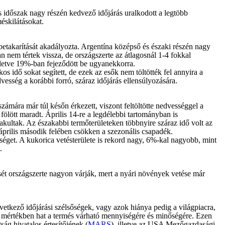
ós időszak nagy részén kedvező időjárás uralkodott a legtöbb
éskilátásokat.
etakarítását akadályozta. Argentína középső és északi részén nagy
 nem tértek vissza, de országszerte az átlagosnál 1-4 fokkal
 illetve 19%-ban fejeződött be ugyanekkorra.
s idő sokat segített, de ezek az esők nem töltötték fel annyira a
sség a korábbi forró, száraz időjárás ellensúlyozására.
számára már túl későn érkezett, viszont feltöltötte nedvességgel a
fölött maradt. Április 14-re a legdélebbi tartományban is
akultak. Az északabbi termőterületeken többnyire száraz idő volt az
 április második felében csökken a szezonális csapadék.
séget. A kukorica vetésterülete is rekord nagy, 6%-kal nagyobb, mint
.
sét országszerte nagyon várják, mert a nyári növények vetése már
etkező időjárási szélsőségek, vagy azok hiánya pedig a világpiacra,
ős mértékben hat a termés várható mennyiségére és minőségére. Ezen
ág hivatalos értesítőjének (
MARS
), illetve az USA Mezőgazdasági