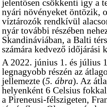
jelentősen csökkenti így a 
nyári növényeket öntözik, 
víztározók rendkívül alacson
nyár további részében nehe
Skandináviában, a Balti té
számára kedvező időjárási 
A 2022. június 1. és július 
legnagyobb részén az átlag
jellemezte (
5. ábra
). Az átl
helyenként 6 Celsius fokkal
a Pireneusi-félszigeten, Fra