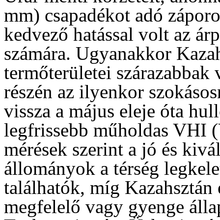
mm) csapadékot adó záporok
kedvező hatással volt az árp
számára. Ugyanakkor Kazah
termőterületei szárazabbak 
részén az ilyenkor szokáso
vissza a május eleje óta hu
legfrissebb műholdas VHI (
mérések szerint a jó és kivá
állományok a térség legkele
találhatók, míg Kazahsztán 
megfelelő vagy gyenge álla