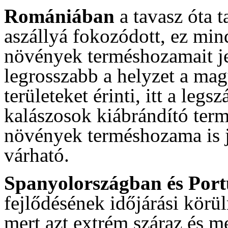
Romániában
a tavasz óta 
aszállyá fokozódott, ez min
növények terméshozamait je
legrosszabb a helyzet a mag
területeket érinti, itt a legs
kalászosok kiábrándító ter
növények terméshozama is jó
várható.
Spanyolországban és Por
fejlődésének időjárási körü
mert azt extrém száraz és m