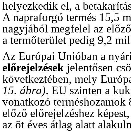
helyezkedik el, a betakarít
A napraforgó termés 15,5 mi
nagyjából megfelel az előző
a termőterület pedig 9,2 mil
Az Európai Unióban a nyár
előrejelzések
jelentősen csö
következtében, mely Európa
15. ábra)
. EU szinten a kuk
vonatkozó terméshozamok 8
előző előrejelzéshez képest,
az öt éves átlag alatt alaku