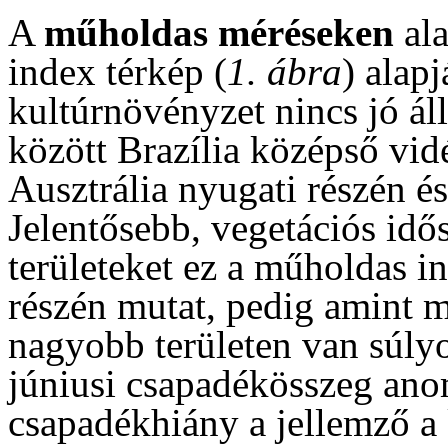
A
műholdas méréseken
ala
index térkép (
1. ábra
) alapj
kultúrnövényzet nincs jó ál
között Brazília középső vidé
Ausztrália nyugati részén é
Jelentősebb, vegetációs idős
területeket ez a műholdas i
részén mutat, pedig amint ma
nagyobb területen van súlyo
júniusi csapadékösszeg anom
csapadékhiány a jellemző a