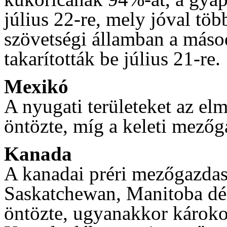
július 22-re, mely jóval töb
szövetségi államban a más
takarították be július 21-re.
Mexikó
A nyugati területeket az el
öntözte, míg a keleti mezőg
Kanada
A kanadai préri mezőgazdasá
Saskatchewan, Manitoba déli
öntözte, ugyanakkor károkoz