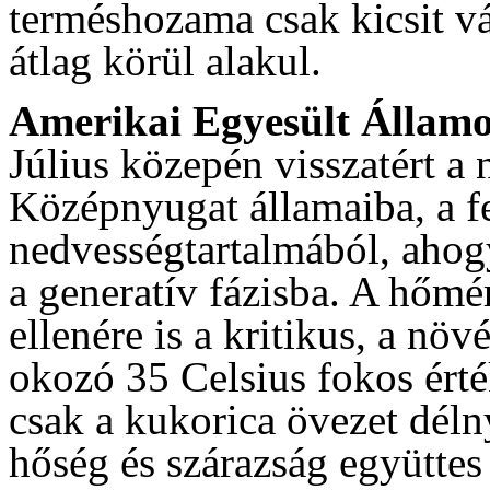
terméshozama csak kicsit vá
átlag körül alakul.
Amerikai Egyesült Állam
Július közepén visszatért a 
Középnyugat államaiba, a fel
nedvességtartalmából, ahog
a generatív fázisba. A hőmé
ellenére is a kritikus, a nö
okozó 35 Celsius fokos érté
csak a kukorica övezet déln
hőség és szárazság együttes