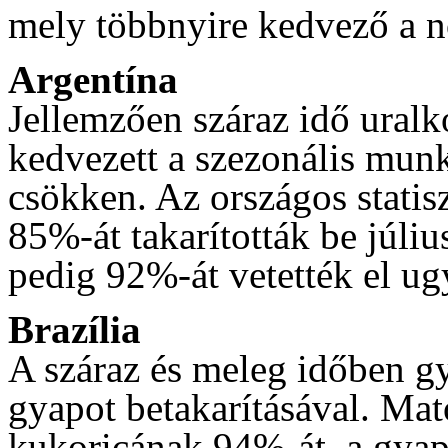
mely többnyire kedvező a n
Argentína
Jellemzően száraz idő uralk
kedvezett a szezonális munk
csökken. Az országos statis
85%-át takarították be júliu
pedig 92%-át vetették el u
Brazília
A száraz és meleg időben gy
gyapot betakarításával. Ma
kukoricának 94%-át, a gyap