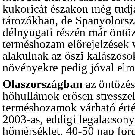
kukoricát északon még tudjá
tározókban, de Spanyolorszá
délnyugati részén már öntöz
terméshozam előrejelzések va
alakulnak az őszi kalászosok
növényekre pedig jóval elm
Olaszországban
az öntözés
hőhullámok erősen stresszel
terméshozamok várható érté
2003-as, eddigi legalacson
hőmérséklet, 40-50 nap ford