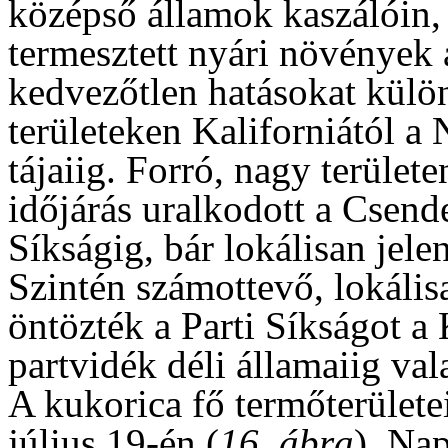
középső államok kaszálóin, 
termesztett nyári növények
kedvezőtlen hatásokat külön
területeken Kaliforniától a
tájaiig. Forró, nagy terület
időjárás uralkodott a Csend
Síkságig, bár lokálisan jelen
Szintén számottevő, lokáli
öntözték a Parti Síkságot a 
partvidék déli államaiig va
A kukorica fő termőterülete
július 19-én (
16. ábra
). Na