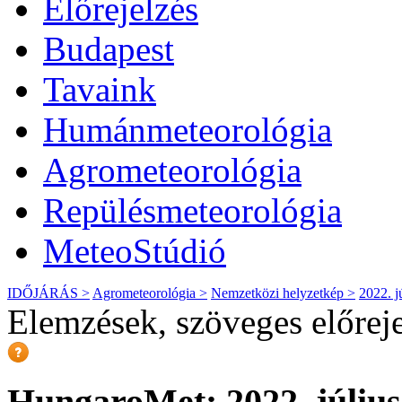
Előrejelzés
Budapest
Tavaink
Humánmeteorológia
Agrometeorológia
Repülésmeteorológia
MeteoStúdió
IDŐJÁRÁS >
Agrometeorológia >
Nemzetközi helyzetkép >
2022. j
Elemzések, szöveges előrej
HungaroMet: 2022. július