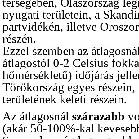
térségében, Olaszország le
nyugati területein, a Skandi
partvidékén, illetve Oroszo
részén.
Ezzel szemben az átlagosná
átlagostól 0-2 Celsius fok
hőmérsékletű) időjárás jell
Törökország egyes részein,
területének keleti részein.
Az átlagosnál
szárazabb
vo
(akár 50-100%-kal keveseb