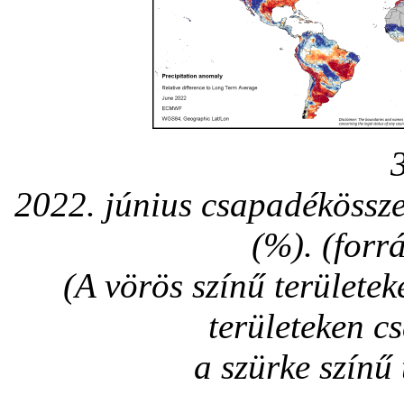
2022. június csapadékössze
(%). (forr
(A vörös színű területe
területeken c
a szürke színű 