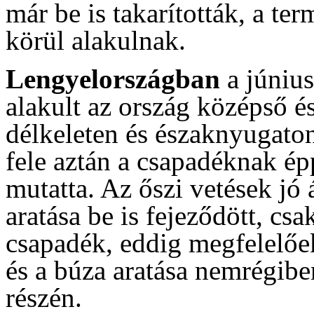
már be is takarították, a te
körül alakulnak.
Lengyelországban
a júniu
alakult az ország középső é
délkeleten és északnyugaton 
fele aztán a csapadéknak ép
mutatta. Az őszi vetések jó 
aratása be is fejeződött, cs
csapadék, eddig megfelelőe
és a búza aratása nemrégibe
részén.