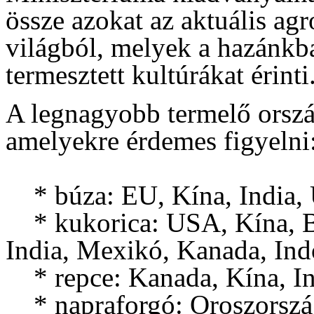
össze azokat az aktuális ag
világból, melyek a hazánk
termesztett kultúrákat érinti
A legnagyobb termelő orsz
amelyekre érdemes figyelni
* búza: EU, Kína, India,
* kukorica: USA, Kína, Br
India, Mexikó, Kanada, Ind
* repce: Kanada, Kína, In
* napraforgó: Oroszország