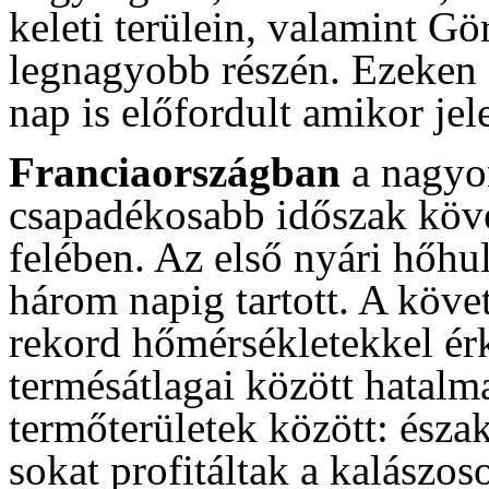
keleti terülein, valamint G
legnagyobb részén. Ezeken 
nap is előfordult amikor jel
Franciaországban
a nagyo
csapadékosabb időszak köv
felében. Az első nyári hőhu
három napig tartott. A köv
rekord hőmérsékletekkel érk
termésátlagai között hatalm
termőterületek között: észa
sokat profitáltak a kalászo