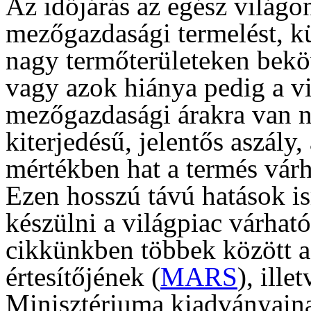
Az időjárás az egész világo
mezőgazdasági termelést, k
nagy termőterületeken beköv
vagy azok hiánya pedig a vi
mezőgazdasági árakra van n
kiterjedésű, jelentős aszály,
mértékben hat a termés vár
Ezen hosszú távú hatások is
készülni a világpiac várhat
cikkünkben többek között a
értesítőjének (
MARS
), ill
Minisztériuma kiadványain