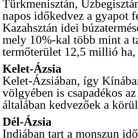
Türkmenisztán, Üzbegisztán
napos időkedvez a gyapot f
Kazahsztán idei búzatermése
mely 10%-kal több mint a t
termőterület 12,5 millió ha,
Kelet-Ázsia
Kelet-Ázsiában, így Kínában
völgyében is csapadékos az
általában kedvezőek a körü
Dél-Ázsia
Indiában tart a monszun idős