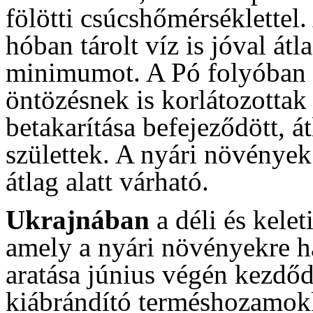
fölötti csúcshőmérséklettel.
hóban tárolt víz is jóval átl
minimumot. A Pó folyóban is
öntözésnek is korlátozottak 
betakarítása befejeződött, á
születtek. A nyári növénye
átlag alatt várható.
Ukrajnában
a déli és kele
amely a nyári növényekre ha
aratása június végén kezdőd
kiábrándító terméshozamok