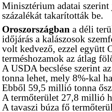
Minisztérium adatai szerint 
százalékát takarították be.
Oroszországban
a déli ter
időjárás a kalászosok szem
volt kedvező, ezzel együtt 
terméshozamok az átlag fölö
A USDA becslése szerint az
tonna lehet, mely 8%-kal ha
Ebből 59,5 millió tonna őszi
A termőterület 27,8 millió h
A tavaszi búza fő termőterü