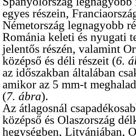
Spanyolország legnagyobb r
egyes részein, Franciaország
Németország legnagyobb rés
Románia keleti és nyugati 
jelentős részén, valamint O
középső és déli részeit (
6. á
az időszakban általában csak
amikor az 5 mm-t meghalad
(
7. ábra
).
Az átlagosnál csapadékosabb
középső és Olaszország délk
hegységben, Litvániában, O