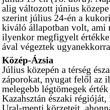
alig változott június közepe
szerint július 24-én a kuk
kiváló állapotban volt, ami
ilyenkor megfigyelt értékke
ával végeztek ugyanekkorra
Közép-Ázsia
Július közepén a térség észa
záporokat, nyugat felől az 
melegebb légtömegek érték e
Kazahsztán északi régióját,
Ural-menti körzeteit, ahon