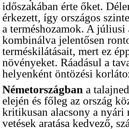
időszakában érte őket. Déle
érkezett, így országos szinte
a terméshozamok. A júliusi
kombinálva jelentősen ronto
terméskilátásait, mert ez ép
növényeket. Ráadásul a tava
helyenként öntözési korlátoz
Németországban
a talajne
elején és főleg az ország kö
kritikusan alacsony a nyári
vetések aratása kedvező, szá