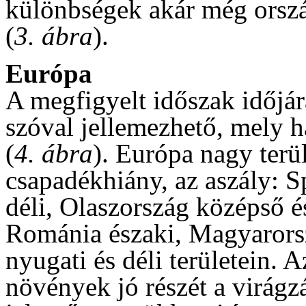
különbségek akár még orszá
(
3. ábra
).
Európa
A megfigyelt időszak időjár
szóval jellemezhető, mely 
(
4. ábra
). Európa nagy terül
csapadékhiány, az aszály: 
déli, Olaszország középső 
Románia északi, Magyarorsz
nyugati és déli területein. 
növények jó részét a virágz