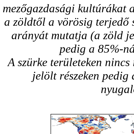
mezőgazdasági kultúrákat a
a zöldtől a vörösig terjedő s
arányát mutatja (a zöld j
pedig a 85%-ná
A szürke területeken nincs
jelölt részeken pedig
nyugal