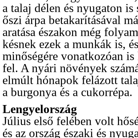
a talaj délen és nyugaton is
őszi árpa betakarításával m
aratása északon még folyam
késnek ezek a munkák is, és
minőségére vonatkozóan is
fel. A nyári növények számá
elmúlt hónapok felázott tala
a burgonya és a cukorrépa
Lengyelország
Július első felében volt hős
és az ország északi és nyugat