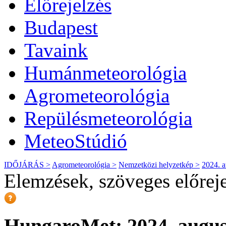
Előrejelzés
Budapest
Tavaink
Humánmeteorológia
Agrometeorológia
Repülésmeteorológia
MeteoStúdió
IDŐJÁRÁS >
Agrometeorológia >
Nemzetközi helyzetkép >
2024. a
Elemzések, szöveges előrej
HungaroMet: 2024. augusz