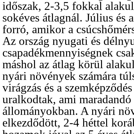
időszak, 2-3,5 fokkal alaku
sokéves átlagnál. Július és
forró, amikor a csúcshőmérs
Az ország nyugati és délnyu
csapadékmennyiségnek csak 
máshol az átlag körül alaku
nyári növények számára túl
virágzás és a szemképződés
uralkodtak, ami maradandó 
állományokban. A nyári növ
elkezdődött, 2-4 héttel korá