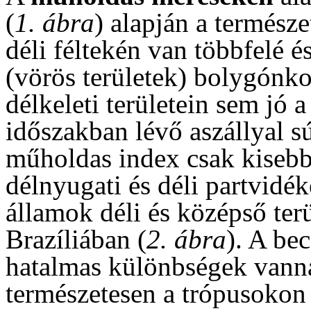
(
1. ábra
) alapján a termész
déli féltekén van többfelé é
(vörös területek) bolygónk
délkeleti területein sem jó 
időszakban lévő aszállyal sú
műholdas index csak kisebb 
délnyugati és déli partvidé
államok déli és középső ter
Brazíliában (
2. ábra
). A be
hatalmas különbségek vann
természetesen a trópusokon 