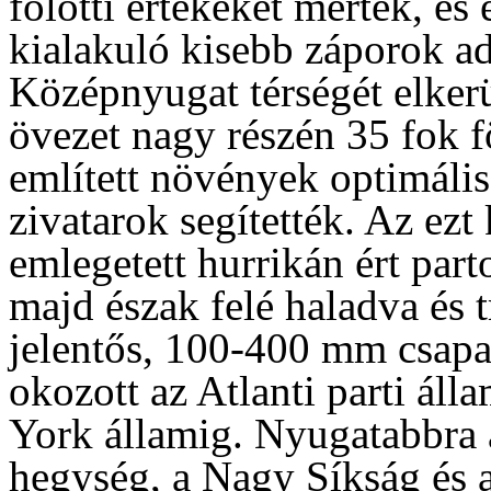
fölötti értékeket mértek, és
kialakuló kisebb záporok a
Középnyugat térségét elkerü
övezet nagy részén 35 fok f
említett növények optimális 
zivatarok segítették. Az ez
emlegetett hurrikán ért part
majd észak felé haladva és 
jelentős, 100-400 mm csapad
okozott az Atlanti parti á
York államig. Nyugatabbra 
hegység, a Nagy Síkság és 