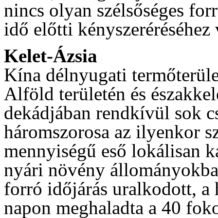
nincs olyan szélsőséges for
idő előtti kényszeréréséhez 
Kelet-Ázsia
Kína délnyugati termőterüle
Alföld területén és északkel
dekádjában rendkívül sok cs
háromszorosa az ilyenkor s
mennyiségű eső lokálisan k
nyári növény állományokban
forró időjárás uralkodott, 
napon meghaladta a 40 fokot,