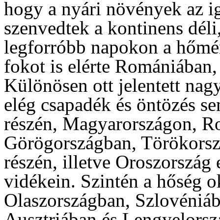
hogy a nyári növények az i
szenvedtek a kontinens déli, 
legforróbb napokon a hőmér
fokot is elérte Romániában
Különösen ott jelentett nag
elég csapadék és öntözés se
részén, Magyarországon, R
Görögországban, Törökorszá
részén, illetve Oroszország 
vidékein. Szintén a hőség o
Olaszországban, Szlovéniáb
Ausztriában és Lengyelorszá