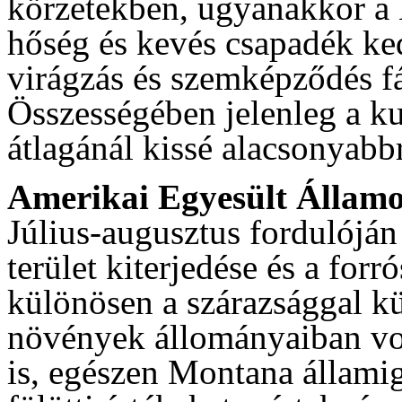
körzetekben, ugyanakkor a
hőség és kevés csapadék ked
virágzás és szemképződés f
Összességében jelenleg a ku
átlagánál kissé alacsonyabbr
Amerikai Egyesült Állam
Július-augusztus fordulóján
terület kiterjedése és a for
különösen a szárazsággal kü
növények állományaiban vol
is, egészen Montana államig 