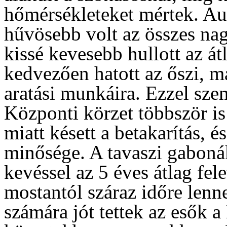
hőmérsékleteket mértek. Au
hűvösebb volt az összes na
kissé kevesebb hullott az á
kedvezően hatott az őszi, m
aratási munkáira. Ezzel sze
Központi körzet többször is
miatt késett a betakarítás, é
minősége. A tavaszi gabon
kevéssel az 5 éves átlag fel
mostantól száraz időre lenn
számára jót tettek az esők 