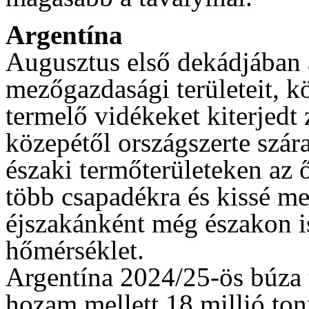
Argentína
Augusztus első dekádjában a
mezőgazdasági területeit, k
termelő vidékeket kiterjedt
közepétől országszerte szára
északi termőterületeken az 
több csapadékra és kissé me
éjszakánként még északon is
hőmérséklet.
Argentína 2024/25-ös búza 
hozam mellett 18 millió ton