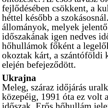
fejlődésében csökkent, a ku
héttel később a szokásosná
állományok, melyek jelentős
időszakának igen nedves idő
hőhullámok főként a legelő
okoztak kárt, a szántóföldi 
elején befejeződött.
Ukrajna
Meleg, száraz időjárás uralk
közepéig, 1991 óta ez volt
időszak. Erős hőhullám jele