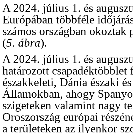
A 2024. július 1. és augusz
Európában többféle időjárá
számos országban okoztak 
(
5. ábra
).
A 2024. július 1. és augusz
határozott csapadéktöbblet
északkeleti, Dánia északi és
Államokban, ahogy Spanyolo
szigeteken valamint nagy t
Oroszország európai részéne
a területeken az ilyenkor 