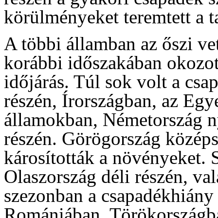
körülményeket teremtett a t
A többi államban az őszi v
korábbi időszakában okozot
időjárás. Túl sok volt a cs
részén, Írországban, az Egy
államokban, Németország ny
részén. Görögország középső 
károsították a növényeket. 
Olaszország déli részén, va
szezonban a csapadékhiány 
Romániában, Törökországban,