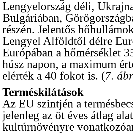
Lengyelország déli, Ukrajn
Bulgáriában, Görögországb
részén. Jelentős hőhullámo
Lengyel Alföldtől délre Eur
Európában a hőmérséklet 35
húsz napon, a maximum ért
elérték a 40 fokot is. (
7. áb
Terméskilátások
Az EU szintjén a termésbec
jelenleg az öt éves átlag al
kultúrnövényre vonatkozóan