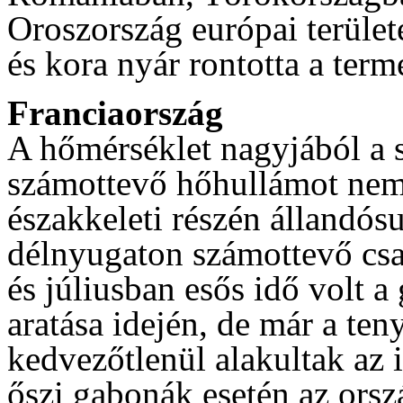
Oroszország európai terület
és kora nyár rontotta a term
Franciaország
A hőmérséklet nagyjából a s
számottevő hőhullámot nem
északkeleti részén állandós
délnyugaton számottevő csa
és júliusban esős idő volt 
aratása idején, de már a ten
kedvezőtlenül alakultak az 
őszi gabonák esetén az orsz