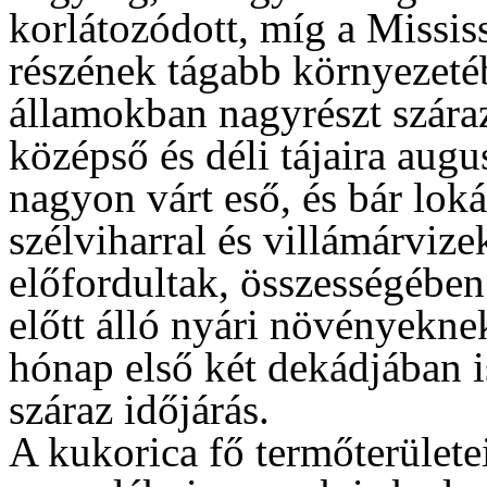
korlátozódott, míg a Missis
részének tágabb környezeté
államokban nagyrészt szára
középső és déli tájaira aug
nagyon várt eső, és bár lok
szélviharral és villámárvizek
előfordultak, összességében 
előtt álló nyári növényekn
hónap első két dekádjában i
száraz időjárás.
A kukorica fő termőterülete