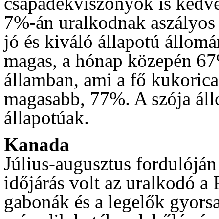
csapadékviszonyok is kedve
7%-án uralkodnak aszályos
jó és kiváló állapotú állom
magas, a hónap közepén 67%
államban, ami a fő kukorica
magasabb, 77%. A szója áll
állapotúak.
Kanada
Július-augusztus fordulóján
időjárás volt az uralkodó a 
gabonák és a legelők gyors