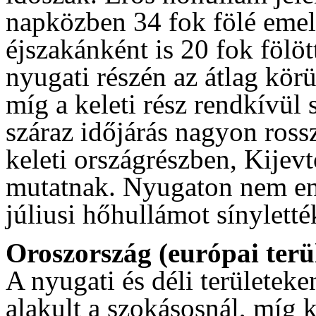
napközben 34 fok fölé emel
éjszakánként is 20 fok fölöt
nyugati részén az átlag kör
míg a keleti rész rendkívül s
száraz időjárás nagyon ross
keleti országrészben, Kijev
mutatnak. Nyugaton nem enny
júliusi hőhullámot sínylet
Oroszország (európai terü
A nyugati és déli területek
alakult a szokásosnál, míg k