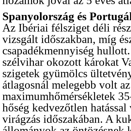
hozamok jóval az 5 éves átl
Spanyolország és Portugá
Az Ibériai félsziget déli rés
vizsgált időszakban, míg és
csapadékmennyiség hullott.
szélvihar okozott károkat V
szigetek gyümölcs ültetvény
átlagosnál melegebb volt az 
maximumhőmérsékletek 35-40
hőség kedvezőtlen hatással 
virágzás időszakában. A kuk
állományok az öntözésnek k