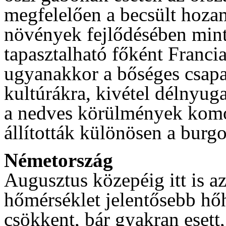
megfelelően a becsült hozam
növények fejlődésében mint
tapasztalható főként Franci
ugyanakkor a bőséges csapa
kultúrákra, kivétel délnyug
a nedves körülmények komo
állították különösen a bur
Németország
Augusztus közepéig itt is az
hőmérséklet jelentősebb hő
csökkent, bár gyakran esett