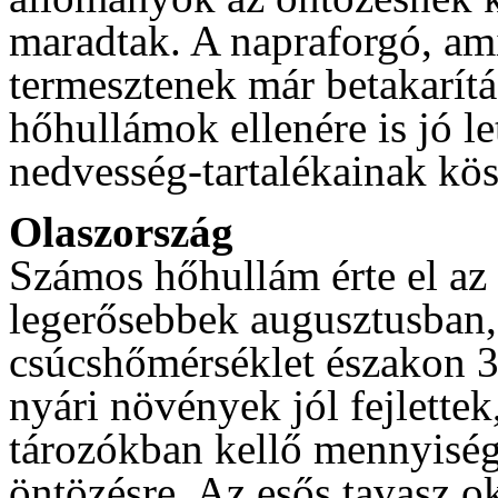
maradtak. A napraforgó, ami
termesztenek már betakarítá
hőhullámok ellenére is jó le
nedvesség-tartalékainak kö
Olaszország
Számos hőhullám érte el az o
legerősebbek augusztusban,
csúcshőmérséklet északon 35
nyári növények jól fejlettek
tározókban kellő mennyiségű
öntözésre. Az esős tavasz o