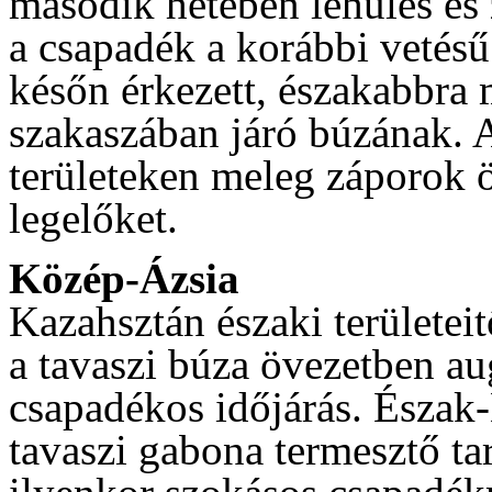
második hetében lehűlés és 
a csapadék a korábbi vetésű
későn érkezett, északabbra m
szakaszában járó búzának. 
területeken meleg záporok ö
legelőket.
Közép-Ázsia
Kazahsztán északi területei
a tavaszi búza övezetben au
csapadékos időjárás. Észak
tavaszi gabona termesztő ta