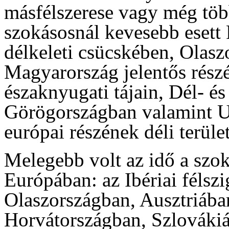
másfélszerese vagy még töb
szokásosnál kevesebb esett 
délkeleti csücskében, Olasz
Magyarország jelentős rész
északnyugati tájain, Dél- é
Görögországban valamint Uk
európai részének déli terület
Melegebb volt az idő a szo
Európában: az Ibériai félszi
Olaszországban, Ausztriába
Horvátországban, Szlováki