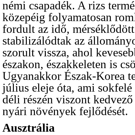
némi csapadék. A rizs termé
közepéig folyamatosan rom
fordult az idő, mérséklődöt
stabilizálódtak az állomány
szorult vissza, ahol kevese
északon, északkeleten is cs
Ugyanakkor Észak-Korea ter
július eleje óta, ami sokfelé
déli részén viszont kedvező
nyári növények fejlődését.
Ausztrália