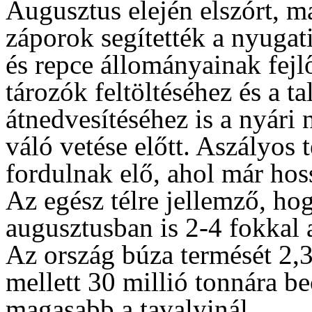
Augusztus elején elszórt, m
záporok segítették a nyugati
és repce állományainak fejlő
tározók feltöltéséhez és a ta
átnedvesítéséhez is a nyári
váló vetése előtt. Aszályos t
fordulnak elő, ahol már hoss
Az egész télre jellemző, ho
augusztusban is 2-4 fokkal a
Az ország búza termését 2,
mellett 30 millió tonnára b
magasabb a tavalyinál.