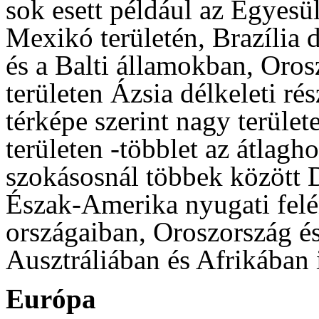
sok esett például az Egyesü
Mexikó területén, Brazília 
és a Balti államokban, Oros
területen Ázsia délkeleti r
térképe szerint nagy terüle
területen -többlet az átlagh
szokásosnál többek között D
Észak-Amerika nyugati felén
országaiban, Oroszország és
Ausztráliában és Afrikában i
Európa