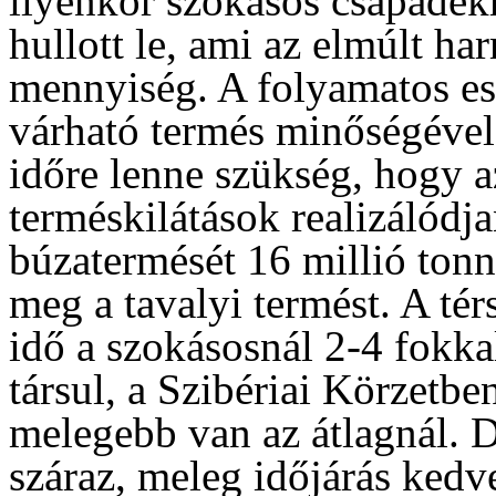
ilyenkor szokásos csapadék
hullott le, ami az elmúlt h
mennyiség. A folyamatos es
várható termés minőségével
időre lenne szükség, hogy 
terméskilátások realizálódj
búzatermését 16 millió tonn
meg a tavalyi termést. A tér
idő a szokásosnál 2-4 fokk
társul, a Szibériai Körzetb
melegebb van az átlagnál. 
száraz, meleg időjárás kedv