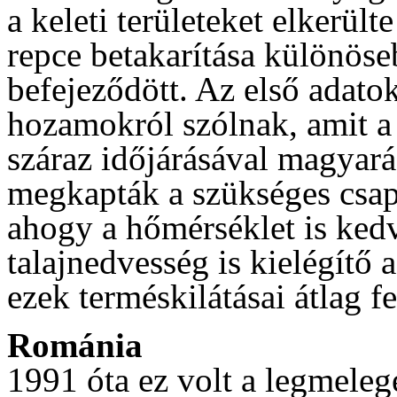
a keleti területeket elkerült
repce betakarítása különös
befejeződött. Az első adatok
hozamokról szólnak, amit 
száraz időjárásával magyar
megkapták a szükséges csapa
ahogy a hőmérséklet is kedve
talajnedvesség is kielégítő 
ezek terméskilátásai átlag f
Románia
1991 óta ez volt a legmeleg