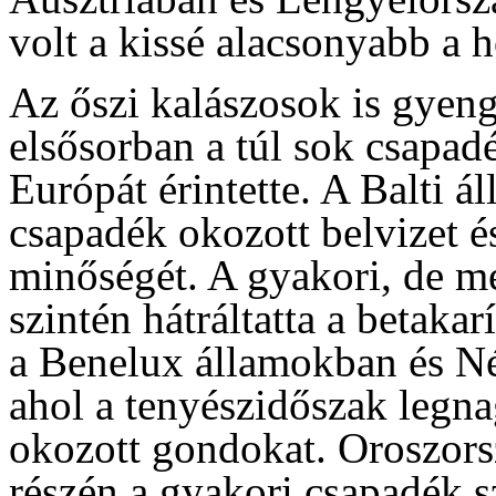
volt a kissé alacsonyabb a 
Az őszi kalászosok is gyeng
elsősorban a túl sok csapad
Európát érintette. A Balti 
csapadék okozott belvizet é
minőségét. A gyakori, de 
szintén hátráltatta a betakar
a Benelux államokban és Né
ahol a tenyészidőszak legna
okozott gondokat. Oroszorsz
részén a gyakori csapadék s