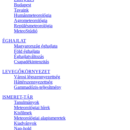
Budapest
Tavaink
Humánmeteorológia
Agrometeorológia
Repülésmeteorológia
MeteoStúdió
ÉGHAJLAT
Magyarország éghajlata
Föld éghajlata
Éghajlatváltozás
Csapadékintenzitás
LEVEGŐKÖRNYEZET
Városi légszennyezettség
Háttérszennyezettség
Gammadózis-teljesítmény
ISMERET-TÁR
Tanulmányok
Meteorológiai hírek
Kisfilmek
Meteorológiai alapismeretek
Kiadványok
Nap-hold