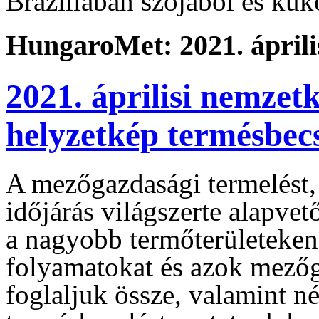
Brazíliában szójából és kuk
HungaroMet: 2021. április
2021. áprilisi nemzet
helyzetkép termésbec
A mezőgazdasági termelést, 
időjárás világszerte alapve
a nagyobb termőterületeken 
folyamatokat és azok mezőg
foglaljuk össze, valamint 