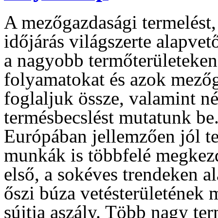
A mezőgazdasági termelést, 
időjárás világszerte alapve
a nagyobb termőterületeken 
folyamatokat és azok mezőg
foglaljuk össze, valamint 
termésbecslést mutatunk be
Európában jellemzően jól tel
munkák is többfelé megkezdő
első, a sokéves trendeken 
őszi búza vetésterületének
sújtja aszály. Több nagy te