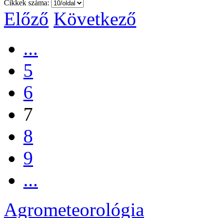
Cikkek száma:
Előző
Következő
...
5
6
7
8
9
...
Agrometeorológia