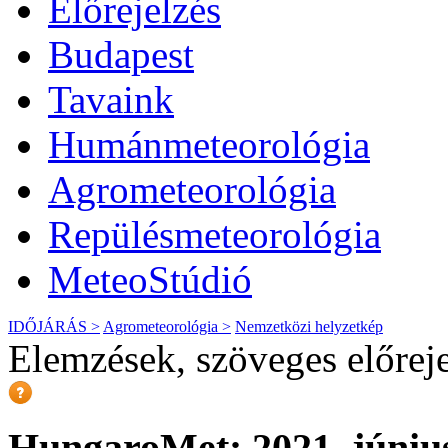
Előrejelzés
Budapest
Tavaink
Humánmeteorológia
Agrometeorológia
Repülésmeteorológia
MeteoStúdió
IDŐJÁRÁS >
Agrometeorológia >
Nemzetközi helyzetkép
Elemzések, szöveges előrej
HungaroMet: 2021. június