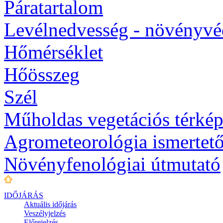
Páratartalom
Levélnedvesség - növényv
Hőmérséklet
Hőösszeg
Szél
Műholdas vegetációs térké
Agrometeorológia ismertet
Növényfenológiai útmutató
IDŐJÁRÁS
Aktuális
időjárás
Veszélyjelzés
Előrejelzés