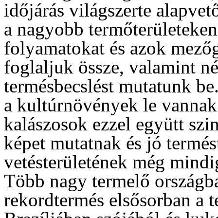
időjárás világszerte alapve
a nagyobb termőterületeken 
folyamatokat és azok mezőg
foglaljuk össze, valamint 
termésbecslést mutatunk be.
a kultúrnövények le vannak 
kalászosok ezzel együtt szi
képet mutatnak és jó termé
vetésterületének még mindi
Több nagy termelő országb
rekordtermés elsősorban a t