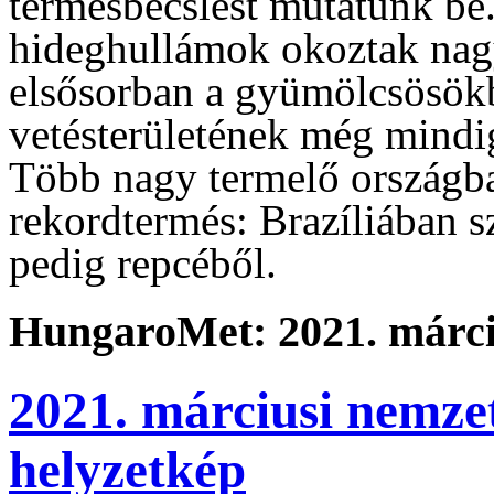
termésbecslést mutatunk be
hideghullámok okoztak nagy
elsősorban a gyümölcsösök
vetésterületének még mindig
Több nagy termelő országb
rekordtermés: Brazíliában s
pedig repcéből.
HungaroMet: 2021. márci
2021. márciusi nemze
helyzetkép