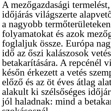
A mezőgazdasági termelést, 
időjárás világszerte alapve
a nagyobb termőterületeken 
folyamatokat és azok mezőg
foglaljuk össze. Európa nag
idő az őszi kalászosok vetés
betakarítására. A repcénél v
későn érkezett a vetés szemp
előző és az öt éves átlag a
alakult ki szélsőséges időjá
jól haladnak: mind a betakar
szokásosnál.