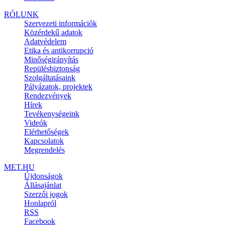
RÓLUNK
Szervezeti információk
Közérdekű adatok
Adatvédelem
Etika és antikorrupció
Minőségirányítás
Repülésbiztonság
Szolgáltatásaink
Pályázatok, projektek
Rendezvények
Hírek
Tevékenységeink
Videók
Elérhetőségek
Kapcsolatok
Megrendelés
MET.HU
Újdonságok
Állásajánlat
Szerzői jogok
Honlapról
RSS
Facebook