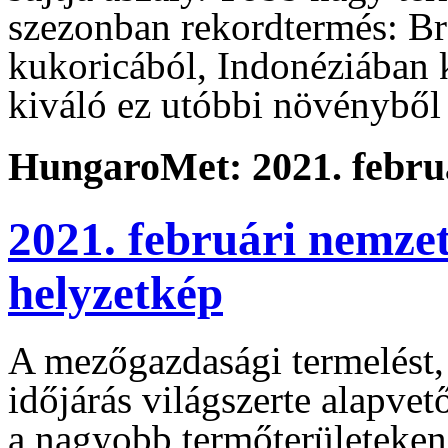
szezonban rekordtermés: Bra
kukoricából, Indonéziában 
kiváló ez utóbbi növényből 
HungaroMet: 2021. februá
2021. februári nemze
helyzetkép
A mezőgazdasági termelést, 
időjárás világszerte alapve
a nagyobb termőterületeken 