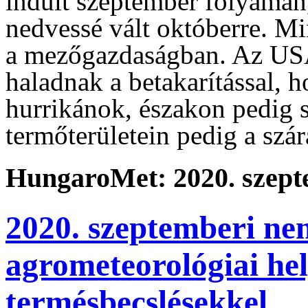
indult szeptember folyamán,
nedvessé vált októberre. M
a mezőgazdaságban. Az USA
haladnak a betakarítással, 
hurrikánok, északon pedig s
termőterületein pedig a szára
HungaroMet: 2020. szept
2020. szeptemberi ne
agrometeorológiai he
termésbecslésekkel