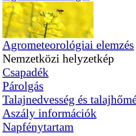
Agrometeorológiai elemzés
Nemzetközi helyzetkép
Csapadék
Párolgás
Talajnedvesség és talajhőmé
Aszály információk
Napfénytartam